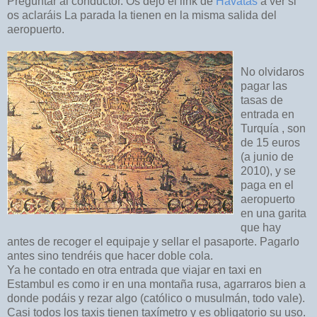
Preguntar al conductor. Os dejo el link de
Havatas
a ver si
os aclaráis La parada la tienen en la misma salida del
aeropuerto.
No olvidaros
pagar las
tasas de
entrada en
Turquía , son
de 15 euros
(a junio de
2010), y se
paga en el
aeropuerto
en una garita
que hay
antes de recoger el equipaje y sellar el pasaporte. Pagarlo
antes sino tendréis que hacer doble cola.
Ya he contado en otra entrada que viajar en taxi en
Estambul es como ir en una montaña rusa, agarraros bien a
donde podáis y rezar algo (católico o musulmán, todo vale).
Casi todos los taxis tienen taxímetro y es obligatorio su uso.