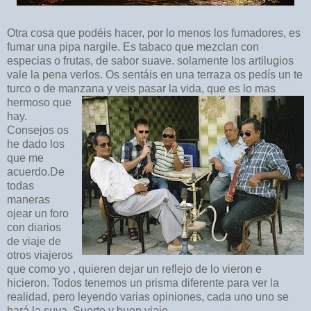
Otra cosa que podéis hacer, por lo menos los fumadores, es
fumar una pipa nargile. Es tabaco que mezclan con
especias o frutas, de sabor suave. solamente los artilugios
vale la pena verlos. Os sentáis en una terraza os pedís un te
turco o de manzana y veis pasar la vida, que es lo mas
hermoso que
hay.
Consejos os
he dado los
que me
acuerdo.De
todas
maneras
ojear un foro
con diarios
de viaje de
otros viajeros
que como yo , quieren dejar un reflejo de lo vieron e
hicieron. Todos tenemos un prisma diferente para ver la
realidad, pero leyendo varias opiniones, cada uno uno se
hará la suya. Suerte y buen viaje.