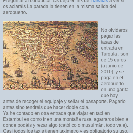
Preguntar al conductor. Os dejo el link de
Havatas
a ver si
os aclaráis La parada la tienen en la misma salida del
aeropuerto.
No olvidaros
pagar las
tasas de
entrada en
Turquía , son
de 15 euros
(a junio de
2010), y se
paga en el
aeropuerto
en una garita
que hay
antes de recoger el equipaje y sellar el pasaporte. Pagarlo
antes sino tendréis que hacer doble cola.
Ya he contado en otra entrada que viajar en taxi en
Estambul es como ir en una montaña rusa, agarraros bien a
donde podáis y rezar algo (católico o musulmán, todo vale).
Casi todos los taxis tienen taxímetro y es obligatorio su uso.