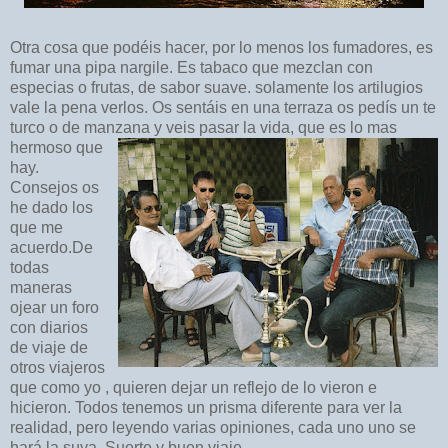
Otra cosa que podéis hacer, por lo menos los fumadores, es
fumar una pipa nargile. Es tabaco que mezclan con
especias o frutas, de sabor suave. solamente los artilugios
vale la pena verlos. Os sentáis en una terraza os pedís un te
turco o de manzana y veis pasar la vida, que es lo mas
hermoso que
hay.
Consejos os
he dado los
que me
acuerdo.De
todas
maneras
ojear un foro
con diarios
de viaje de
otros viajeros
que como yo , quieren dejar un reflejo de lo vieron e
hicieron. Todos tenemos un prisma diferente para ver la
realidad, pero leyendo varias opiniones, cada uno uno se
hará la suya. Suerte y buen viaje.