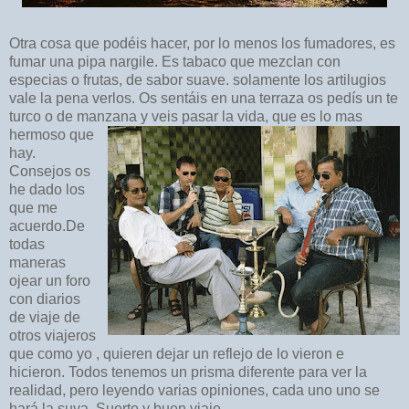
Otra cosa que podéis hacer, por lo menos los fumadores, es
fumar una pipa nargile. Es tabaco que mezclan con
especias o frutas, de sabor suave. solamente los artilugios
vale la pena verlos. Os sentáis en una terraza os pedís un te
turco o de manzana y veis pasar la vida, que es lo mas
hermoso que
hay.
Consejos os
he dado los
que me
acuerdo.De
todas
maneras
ojear un foro
con diarios
de viaje de
otros viajeros
que como yo , quieren dejar un reflejo de lo vieron e
hicieron. Todos tenemos un prisma diferente para ver la
realidad, pero leyendo varias opiniones, cada uno uno se
hará la suya. Suerte y buen viaje.