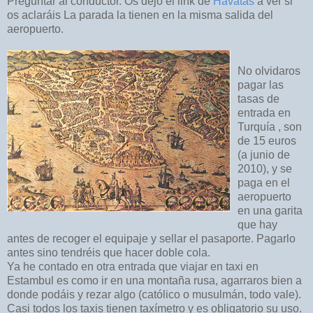
Preguntar al conductor. Os dejo el link de
Havatas
a ver si
os aclaráis La parada la tienen en la misma salida del
aeropuerto.
No olvidaros
pagar las
tasas de
entrada en
Turquía , son
de 15 euros
(a junio de
2010), y se
paga en el
aeropuerto
en una garita
que hay
antes de recoger el equipaje y sellar el pasaporte. Pagarlo
antes sino tendréis que hacer doble cola.
Ya he contado en otra entrada que viajar en taxi en
Estambul es como ir en una montaña rusa, agarraros bien a
donde podáis y rezar algo (católico o musulmán, todo vale).
Casi todos los taxis tienen taxímetro y es obligatorio su uso.