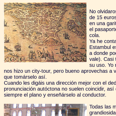
No olvidaro
de 15 euros
en una gari
el pasaport
cola.
Ya he conta
Estambul e
a donde pod
vale). Casi 
su uso. Yo 
nos hizo un city-tour, pero bueno aprovechas a 
que tomárselo así.
Cuando les digáis una dirección mejor con el ded
pronunciación autóctona no suelen coincidir, así q
siempre el plano y enseñárselo al conductor.
Todas las m
grandiosida