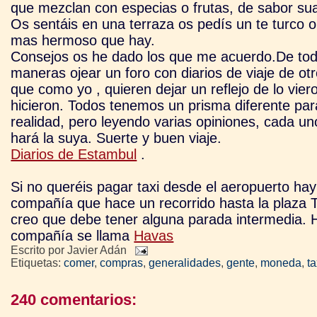
que mezclan con especias o frutas, de sabor suav
Os sentáis en una terraza os pedís un te turco o
mas
hermoso que hay.
Consejos os he dado los que me acuerdo.De to
maneras ojear un foro con diarios de viaje de otr
que como yo , quieren dejar un reflejo de lo vier
hicieron. Todos tenemos un prisma diferente par
realidad, pero leyendo varias opiniones, cada u
hará la suya. Suerte y buen viaje.
Diarios de Estambul
.
Si no queréis pagar taxi desde el aeropuerto ha
compañía que hace un recorrido hasta la plaza 
creo que debe tener alguna parada intermedia. H
compañía se llama
Havas
Escrito por
Javier Adán
Etiquetas:
comer
,
compras
,
generalidades
,
gente
,
moneda
,
ta
240 comentarios: