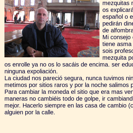
mezquitas m
os explicar
español o el
pedirán din
de alfombra
Mi consejo 
tiene asma
sois profes
mezquita p
os enr
olle ya no os lo sacáis de encima. ser ed
ninguna expoliación.
La ciudad nos pareció segura, nunca tuvimos n
metimos por sitios raros y por la noche salimos 
Para cambiar la moneda el sitio que era mas ven
maneras no cambiéis todo de golpe, ir cambiando
mejor. Hacerlo siempre en las casa de cambio (
alguien por la calle.