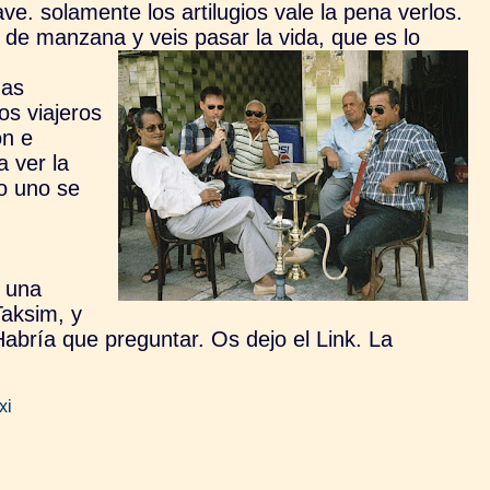
e. solamente los artilugios vale la pena verlos.
 de manzana y veis pasar la vida, que es lo
das
os viajeros
on e
a ver la
no uno se
y una
Taksim, y
abría que preguntar. Os dejo el Link. La
xi