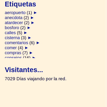
Etiquetas
aeropuerto
(1)
►
anecdota
(2)
►
atardecer
(2)
►
bosforo
(2)
►
calles
(5)
►
cisterna
(3)
►
comentarios
(6)
►
comer
(4)
►
compras
(7)
►
consejos
(16)
►
derviches
(1)
►
diarios
(2)
►
Visitantes...
ferry
(2)
►
festivos
(1)
►
7029 Días viajando por la red.
galata
(2)
►
generalidades
(14)
►
gente
(4)
►
hamam
(1)
►
harem
(2)
►