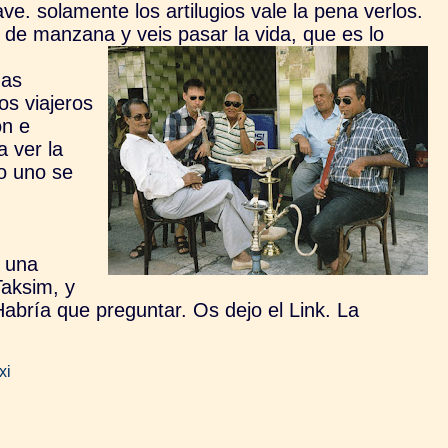
e. solamente los artilugios vale la pena verlos.
 de manzana y veis pasar la vida, que es lo
das
os viajeros
on e
a ver la
no uno se
y una
Taksim, y
abría que preguntar. Os dejo el Link. La
xi