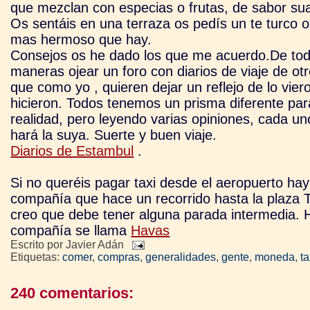
que mezclan con especias o frutas, de sabor suav
Os sentáis en una terraza os pedís un te turco o
mas
hermoso que hay.
Consejos os he dado los que me acuerdo.De to
maneras ojear un foro con diarios de viaje de otr
que como yo , quieren dejar un reflejo de lo vier
hicieron. Todos tenemos un prisma diferente par
realidad, pero leyendo varias opiniones, cada u
hará la suya. Suerte y buen viaje.
Diarios de Estambul
.
Si no queréis pagar taxi desde el aeropuerto ha
compañía que hace un recorrido hasta la plaza 
creo que debe tener alguna parada intermedia. H
compañía se llama
Havas
Escrito por
Javier Adán
Etiquetas:
comer
,
compras
,
generalidades
,
gente
,
moneda
,
ta
240 comentarios: