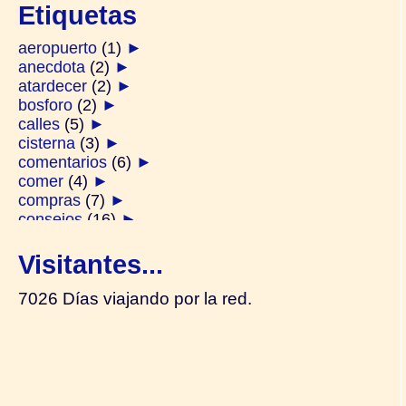
Etiquetas
aeropuerto
(1)
►
anecdota
(2)
►
atardecer
(2)
►
bosforo
(2)
►
calles
(5)
►
cisterna
(3)
►
comentarios
(6)
►
comer
(4)
►
compras
(7)
►
consejos
(16)
►
derviches
(1)
►
diarios
(2)
►
Visitantes...
ferry
(2)
►
festivos
(1)
►
7026 Días viajando por la red.
galata
(2)
►
generalidades
(14)
►
gente
(4)
►
hamam
(1)
►
harem
(2)
►