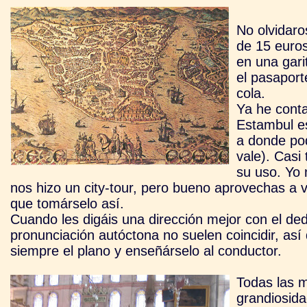
No olvidaro
de 15 euros
en una gari
el pasaport
cola.
Ya he conta
Estambul e
a donde pod
vale). Casi 
su uso. Yo 
nos hizo un city-tour, pero bueno aprovechas a 
que tomárselo así.
Cuando les digáis una dirección mejor con el ded
pronunciación autóctona no suelen coincidir, así q
siempre el plano y enseñárselo al conductor.
Todas las m
grandiosida