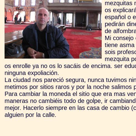
mezquitas m
os explicar
español o el
pedirán din
de alfombra
Mi consejo 
tiene asma
sois profes
mezquita p
os enr
olle ya no os lo sacáis de encima. ser ed
ninguna expoliación.
La ciudad nos pareció segura, nunca tuvimos n
metimos por sitios raros y por la noche salimos 
Para cambiar la moneda el sitio que era mas ven
maneras no cambiéis todo de golpe, ir cambiando
mejor. Hacerlo siempre en las casa de cambio (
alguien por la calle.