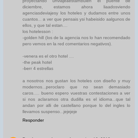
proyectando unviajeaestambulen el puente de
diciembre, estamos ahora liaadosviendo
agenciasdeviajesy los hoteles y dudamos entre unos
cuantos... a ver que pensais ysi habeisido aalgunos de
ellos, y que tal estan....
los hotelesson :
-golden hill (los de la agencia nos lo han recomendado
pero vemos en la red comentarios negativos).
-venera es el otro hotel ....
-the peak hotel
-berr 4 estrellas
a nosotros nos gustan los hoteles con diseño y muy
modernos...peroclaro que no sean demasiado
caros..... bueno espero vuestras contestaciones a ver
si nos aclaramos otra dudilla es el idioma...que tal
andan por alli de castellano porque lo del ingles lo
llevamos suspenso...jejejeje
Responder