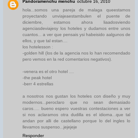
Pandoramenchu menchu
octubre 16, 2010
hola...somos una pareja de malaga queestamos
proyectando unviajeaestambulen el puente de
diciembre, estamos ahora liaadosviendo
agenciasdeviajesy los hoteles y dudamos entre unos
cuantos... a ver que pensais ysi habeisido aalgunos de
ellos, y que tal estan....
los hotelesson :
-golden hill (los de la agencia nos lo han recomendado
pero vemos en la red comentarios negativos).
-venera es el otro hotel ....
-the peak hotel
-berr 4 estrellas
a nosotros nos gustan los hoteles con diseño y muy
modernos...peroclaro que no sean demasiado
caros..... bueno espero vuestras contestaciones a ver
si nos aclaramos otra dudilla es el idioma...que tal
andan por alli de castellano porque lo del ingles lo
llevamos suspenso...jejejeje
Responder