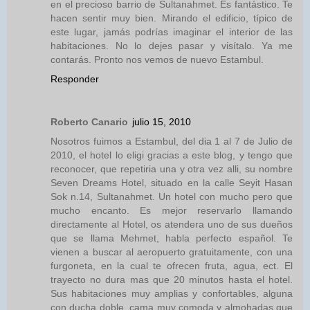
en el precioso barrio de Sultanahmet. Es fantástico. Te
hacen sentir muy bien. Mirando el edificio, típico de
este lugar, jamás podrías imaginar el interior de las
habitaciones. No lo dejes pasar y visítalo. Ya me
contarás. Pronto nos vemos de nuevo Estambul.
Responder
Roberto Canario
julio 15, 2010
Nosotros fuimos a Estambul, del dia 1 al 7 de Julio de
2010, el hotel lo eligi gracias a este blog, y tengo que
reconocer, que repetiria una y otra vez alli, su nombre
Seven Dreams Hotel, situado en la calle Seyit Hasan
Sok n.14, Sultanahmet. Un hotel con mucho pero que
mucho encanto. Es mejor reservarlo llamando
directamente al Hotel, os atendera uno de sus dueños
que se llama Mehmet, habla perfecto español. Te
vienen a buscar al aeropuerto gratuitamente, con una
furgoneta, en la cual te ofrecen fruta, agua, ect. El
trayecto no dura mas que 20 minutos hasta el hotel.
Sus habitaciones muy amplias y confortables, alguna
con ducha doble, cama muy comoda y almohadas que