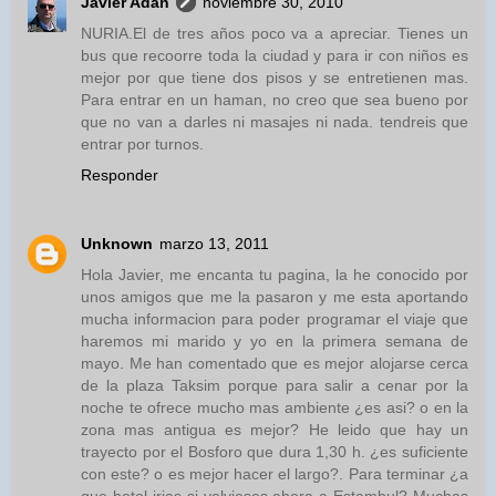
Javier Adán
noviembre 30, 2010
NURIA.El de tres años poco va a apreciar. Tienes un
bus que recoorre toda la ciudad y para ir con niños es
mejor por que tiene dos pisos y se entretienen mas.
Para entrar en un haman, no creo que sea bueno por
que no van a darles ni masajes ni nada. tendreis que
entrar por turnos.
Responder
Unknown
marzo 13, 2011
Hola Javier, me encanta tu pagina, la he conocido por
unos amigos que me la pasaron y me esta aportando
mucha informacion para poder programar el viaje que
haremos mi marido y yo en la primera semana de
mayo. Me han comentado que es mejor alojarse cerca
de la plaza Taksim porque para salir a cenar por la
noche te ofrece mucho mas ambiente ¿es asi? o en la
zona mas antigua es mejor? He leido que hay un
trayecto por el Bosforo que dura 1,30 h. ¿es suficiente
con este? o es mejor hacer el largo?. Para terminar ¿a
que hotel irias si volvieses ahora a Estambul? Muchas