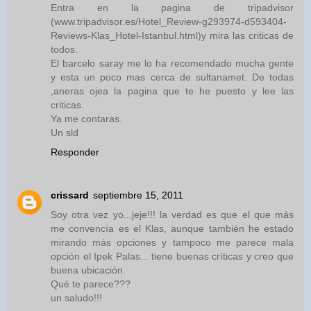
Entra en la pagina de tripadvisor
(www.tripadvisor.es/Hotel_Review-g293974-d593404-
Reviews-Klas_Hotel-Istanbul.html)y mira las criticas de
todos.
El barcelo saray me lo ha recomendado mucha gente
y esta un poco mas cerca de sultanamet. De todas
,aneras ojea la pagina que te he puesto y lee las
criticas.
Ya me contaras.
Un sld
Responder
crissard
septiembre 15, 2011
Soy otra vez yo...jeje!!! la verdad es que el que más
me convencía es el Klas, aunque también he estado
mirando más opciones y tampoco me parece mala
opción el Ipek Palas... tiene buenas críticas y creo que
buena ubicación.
Qué te parece???
un saludo!!!