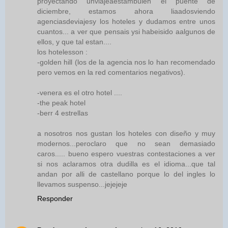
proyectando unviajeaestambulen el puente de
diciembre, estamos ahora liaadosviendo
agenciasdeviajesy los hoteles y dudamos entre unos
cuantos... a ver que pensais ysi habeisido aalgunos de
ellos, y que tal estan....
los hotelesson :
-golden hill (los de la agencia nos lo han recomendado
pero vemos en la red comentarios negativos).
-venera es el otro hotel ....
-the peak hotel
-berr 4 estrellas
a nosotros nos gustan los hoteles con diseño y muy
modernos...peroclaro que no sean demasiado
caros..... bueno espero vuestras contestaciones a ver
si nos aclaramos otra dudilla es el idioma...que tal
andan por alli de castellano porque lo del ingles lo
llevamos suspenso...jejejeje
Responder