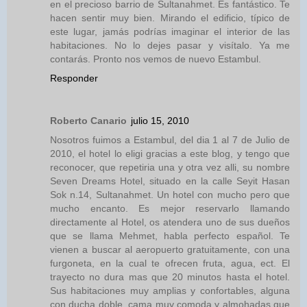
en el precioso barrio de Sultanahmet. Es fantástico. Te
hacen sentir muy bien. Mirando el edificio, típico de
este lugar, jamás podrías imaginar el interior de las
habitaciones. No lo dejes pasar y visítalo. Ya me
contarás. Pronto nos vemos de nuevo Estambul.
Responder
Roberto Canario
julio 15, 2010
Nosotros fuimos a Estambul, del dia 1 al 7 de Julio de
2010, el hotel lo eligi gracias a este blog, y tengo que
reconocer, que repetiria una y otra vez alli, su nombre
Seven Dreams Hotel, situado en la calle Seyit Hasan
Sok n.14, Sultanahmet. Un hotel con mucho pero que
mucho encanto. Es mejor reservarlo llamando
directamente al Hotel, os atendera uno de sus dueños
que se llama Mehmet, habla perfecto español. Te
vienen a buscar al aeropuerto gratuitamente, con una
furgoneta, en la cual te ofrecen fruta, agua, ect. El
trayecto no dura mas que 20 minutos hasta el hotel.
Sus habitaciones muy amplias y confortables, alguna
con ducha doble, cama muy comoda y almohadas que