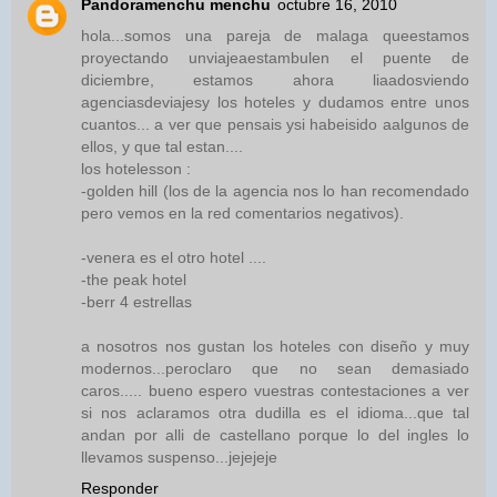
Pandoramenchu menchu
octubre 16, 2010
hola...somos una pareja de malaga queestamos
proyectando unviajeaestambulen el puente de
diciembre, estamos ahora liaadosviendo
agenciasdeviajesy los hoteles y dudamos entre unos
cuantos... a ver que pensais ysi habeisido aalgunos de
ellos, y que tal estan....
los hotelesson :
-golden hill (los de la agencia nos lo han recomendado
pero vemos en la red comentarios negativos).
-venera es el otro hotel ....
-the peak hotel
-berr 4 estrellas
a nosotros nos gustan los hoteles con diseño y muy
modernos...peroclaro que no sean demasiado
caros..... bueno espero vuestras contestaciones a ver
si nos aclaramos otra dudilla es el idioma...que tal
andan por alli de castellano porque lo del ingles lo
llevamos suspenso...jejejeje
Responder