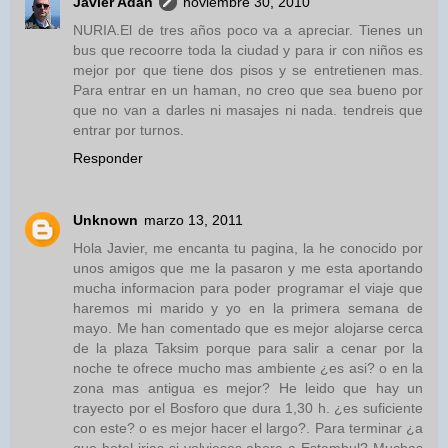
Javier Adán
noviembre 30, 2010
NURIA.El de tres años poco va a apreciar. Tienes un
bus que recoorre toda la ciudad y para ir con niños es
mejor por que tiene dos pisos y se entretienen mas.
Para entrar en un haman, no creo que sea bueno por
que no van a darles ni masajes ni nada. tendreis que
entrar por turnos.
Responder
Unknown
marzo 13, 2011
Hola Javier, me encanta tu pagina, la he conocido por
unos amigos que me la pasaron y me esta aportando
mucha informacion para poder programar el viaje que
haremos mi marido y yo en la primera semana de
mayo. Me han comentado que es mejor alojarse cerca
de la plaza Taksim porque para salir a cenar por la
noche te ofrece mucho mas ambiente ¿es asi? o en la
zona mas antigua es mejor? He leido que hay un
trayecto por el Bosforo que dura 1,30 h. ¿es suficiente
con este? o es mejor hacer el largo?. Para terminar ¿a
que hotel irias si volvieses ahora a Estambul? Muchas