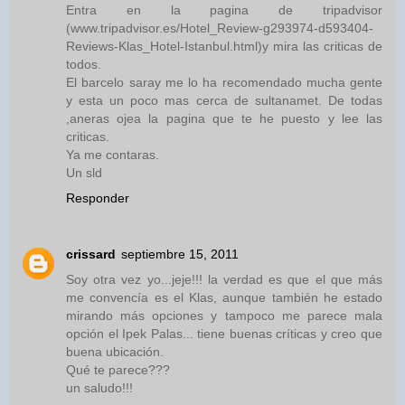
Entra en la pagina de tripadvisor
(www.tripadvisor.es/Hotel_Review-g293974-d593404-
Reviews-Klas_Hotel-Istanbul.html)y mira las criticas de
todos.
El barcelo saray me lo ha recomendado mucha gente
y esta un poco mas cerca de sultanamet. De todas
,aneras ojea la pagina que te he puesto y lee las
criticas.
Ya me contaras.
Un sld
Responder
crissard
septiembre 15, 2011
Soy otra vez yo...jeje!!! la verdad es que el que más
me convencía es el Klas, aunque también he estado
mirando más opciones y tampoco me parece mala
opción el Ipek Palas... tiene buenas críticas y creo que
buena ubicación.
Qué te parece???
un saludo!!!