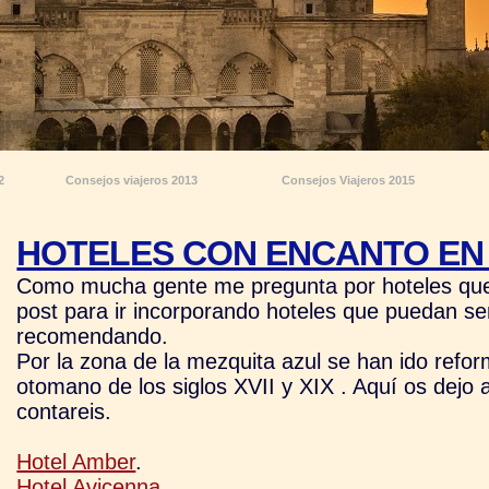
2
Consejos viajeros 2013
Consejos Viajeros 2015
HOTELES CON ENCANTO EN
Como mucha gente me pregunta por hoteles que 
post para ir incorporando hoteles que puedan se
recomendando.
Por la zona de la mezquita azul se han ido refo
otomano de los siglos XVII y XIX . Aquí os dejo
contareis.
Hotel Amber
.
Hotel Avicenna
.