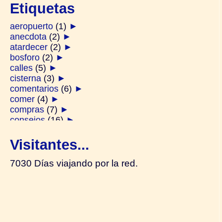
Etiquetas
aeropuerto
(1)
►
anecdota
(2)
►
atardecer
(2)
►
bosforo
(2)
►
calles
(5)
►
cisterna
(3)
►
comentarios
(6)
►
comer
(4)
►
compras
(7)
►
consejos
(16)
►
derviches
(1)
►
diarios
(2)
►
Visitantes...
ferry
(2)
►
festivos
(1)
►
7030 Días viajando por la red.
galata
(2)
►
generalidades
(14)
►
gente
(4)
►
hamam
(1)
►
harem
(2)
►