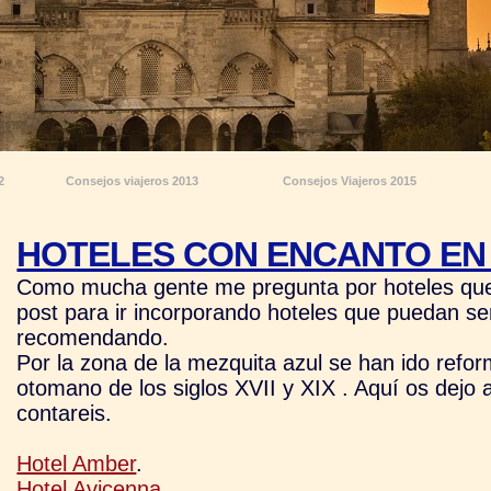
2
Consejos viajeros 2013
Consejos Viajeros 2015
HOTELES CON ENCANTO EN
Como mucha gente me pregunta por hoteles que 
post para ir incorporando hoteles que puedan se
recomendando.
Por la zona de la mezquita azul se han ido refo
otomano de los siglos XVII y XIX . Aquí os dejo
contareis.
Hotel Amber
.
Hotel Avicenna
.