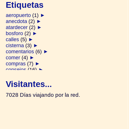
Etiquetas
aeropuerto
(1)
►
anecdota
(2)
►
atardecer
(2)
►
bosforo
(2)
►
calles
(5)
►
cisterna
(3)
►
comentarios
(6)
►
comer
(4)
►
compras
(7)
►
consejos
(16)
►
derviches
(1)
►
diarios
(2)
►
Visitantes...
ferry
(2)
►
festivos
(1)
►
7028 Días viajando por la red.
galata
(2)
►
generalidades
(14)
►
gente
(4)
►
hamam
(1)
►
harem
(2)
►