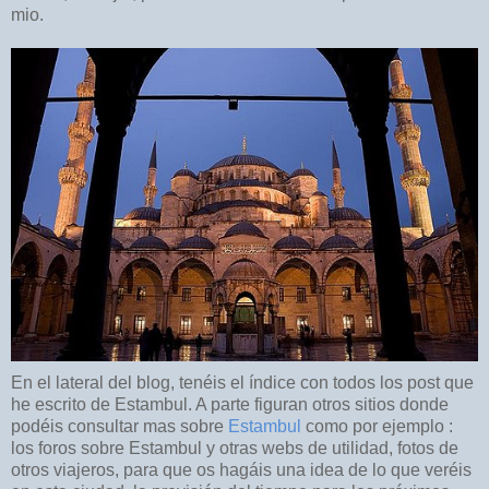
mio.
En el lateral del blog, tenéis el índice con todos los post que
he escrito de Estambul. A parte figuran otros sitios donde
podéis consultar mas sobre
Estambul
como por ejemplo :
los foros sobre Estambul y otras webs de utilidad, fotos de
otros viajeros, para que os hagáis una idea de lo que veréis