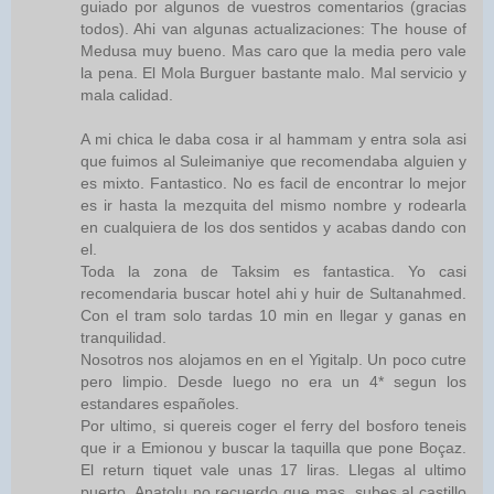
guiado por algunos de vuestros comentarios (gracias
todos). Ahi van algunas actualizaciones: The house of
Medusa muy bueno. Mas caro que la media pero vale
la pena. El Mola Burguer bastante malo. Mal servicio y
mala calidad.
A mi chica le daba cosa ir al hammam y entra sola asi
que fuimos al Suleimaniye que recomendaba alguien y
es mixto. Fantastico. No es facil de encontrar lo mejor
es ir hasta la mezquita del mismo nombre y rodearla
en cualquiera de los dos sentidos y acabas dando con
el.
Toda la zona de Taksim es fantastica. Yo casi
recomendaria buscar hotel ahi y huir de Sultanahmed.
Con el tram solo tardas 10 min en llegar y ganas en
tranquilidad.
Nosotros nos alojamos en en el Yigitalp. Un poco cutre
pero limpio. Desde luego no era un 4* segun los
estandares españoles.
Por ultimo, si quereis coger el ferry del bosforo teneis
que ir a Emionou y buscar la taquilla que pone Boçaz.
El return tiquet vale unas 17 liras. Llegas al ultimo
puerto, Anatolu no recuerdo que mas, subes al castillo