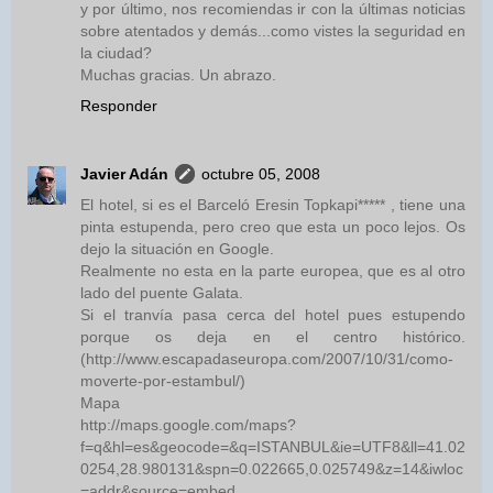
y por último, nos recomiendas ir con la últimas noticias
sobre atentados y demás...como vistes la seguridad en
la ciudad?
Muchas gracias. Un abrazo.
Responder
Javier Adán
octubre 05, 2008
El hotel, si es el Barceló Eresin Topkapi***** , tiene una
pinta estupenda, pero creo que esta un poco lejos. Os
dejo la situación en Google.
Realmente no esta en la parte europea, que es al otro
lado del puente Galata.
Si el tranvía pasa cerca del hotel pues estupendo
porque os deja en el centro histórico.
(http://www.escapadaseuropa.com/2007/10/31/como-
moverte-por-estambul/)
Mapa
http://maps.google.com/maps?
f=q&hl=es&geocode=&q=ISTANBUL&ie=UTF8&ll=41.02
0254,28.980131&spn=0.022665,0.025749&z=14&iwloc
=addr&source=embed