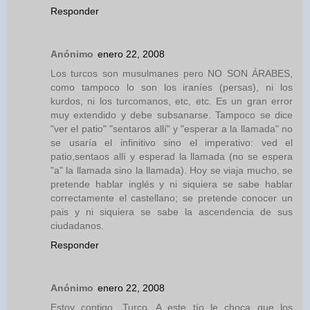
Responder
Anónimo
enero 22, 2008
Los turcos son musulmanes pero NO SON ÁRABES,
como tampoco lo son los iraníes (persas), ni los
kurdos, ni los turcomanos, etc, etc. Es un gran error
muy extendido y debe subsanarse. Tampoco se dice
"ver el patio" "sentaros allí" y "esperar a la llamada" no
se usaría el infinitivo sino el imperativo: ved el
patio,sentaos allí y esperad la llamada (no se espera
"a" la llamada sino la llamada). Hoy se viaja mucho, se
pretende hablar inglés y ni siquiera se sabe hablar
correctamente el castellano; se pretende conocer un
pais y ni siquiera se sabe la ascendencia de sus
ciudadanos.
Responder
Anónimo
enero 22, 2008
Estoy contigo, Turco. A este tío le choca que los