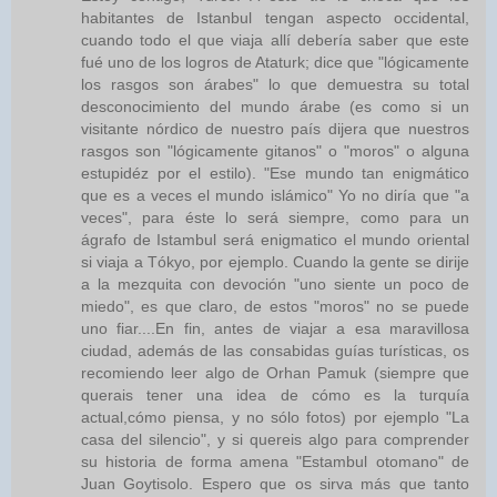
habitantes de Istanbul tengan aspecto occidental,
cuando todo el que viaja allí debería saber que este
fué uno de los logros de Ataturk; dice que "lógicamente
los rasgos son árabes" lo que demuestra su total
desconocimiento del mundo árabe (es como si un
visitante nórdico de nuestro país dijera que nuestros
rasgos son "lógicamente gitanos" o "moros" o alguna
estupidéz por el estilo). "Ese mundo tan enigmático
que es a veces el mundo islámico" Yo no diría que "a
veces", para éste lo será siempre, como para un
ágrafo de Istambul será enigmatico el mundo oriental
si viaja a Tókyo, por ejemplo. Cuando la gente se dirije
a la mezquita con devoción "uno siente un poco de
miedo", es que claro, de estos "moros" no se puede
uno fiar....En fin, antes de viajar a esa maravillosa
ciudad, además de las consabidas guías turísticas, os
recomiendo leer algo de Orhan Pamuk (siempre que
querais tener una idea de cómo es la turquía
actual,cómo piensa, y no sólo fotos) por ejemplo "La
casa del silencio", y si quereis algo para comprender
su historia de forma amena "Estambul otomano" de
Juan Goytisolo. Espero que os sirva más que tanto