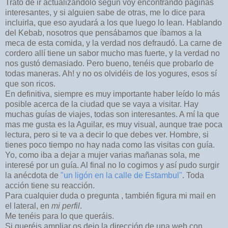
Trato de ir actualizándolo según voy encontrando páginas
interesantes, y si alguien sabe de otras, me lo dice para
incluirla, que eso ayudará a los que luego lo lean. Hablando
del Kebab, nosotros que pensábamos que íbamos a la
meca de esta comida, y la verdad nos defraudó. La carne de
cordero allí tiene un sabor mucho mas fuerte, y la verdad no
nos gustó demasiado. Pero bueno, tenéis que probarlo de
todas maneras. Ah! y no os olvidéis de los yogures, esos sí
que son ricos.
En definitiva, siempre es muy importante haber leído lo más
posible acerca de la ciudad que se vaya a visitar. Hay
muchas guías de viajes, todas son interesantes. A mí la que
mas me gusta es la Aguilar, es muy visual, aunque trae poca
lectura, pero si te va a decir lo que debes ver. Hombre, si
tienes poco tiempo no hay nada como las visitas con guía.
Yo, como iba a dejar a mujer varias mañanas sola, me
interesé por un guía. Al final no lo cogimos y así pudo surgir
la anécdota de
"un ligón en la calle de Estambul"
. Toda
acción tiene su reacción.
Para cualquier duda o pregunta , también figura mi mail en
el lateral, en
mi perfil
.
Me tenéis para lo que queráis.
Si queréis ampliar os dejo la dirección de una web con