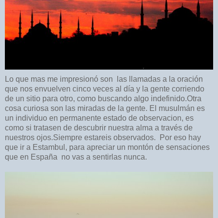
Lo que mas me impresionó son las llamadas a la oración
que nos envuelven cinco veces al día y la gente corriendo
de un sitio para otro, como buscando algo indefinido.Otra
cosa curiosa son las miradas de la gente. El musulmán es
un individuo en permanente estado de observacion, es
como si tratasen de descubrir nuestra alma a través de
nuestros ojos.Siempre estareis observados. Por eso hay
que ir a Estambul, para apreciar un montón de sensaciones
que en España no vas a sentirlas nunca.