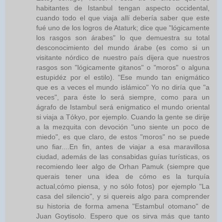
habitantes de Istanbul tengan aspecto occidental,
cuando todo el que viaja allí debería saber que este
fué uno de los logros de Ataturk; dice que "lógicamente
los rasgos son árabes" lo que demuestra su total
desconocimiento del mundo árabe (es como si un
visitante nórdico de nuestro país dijera que nuestros
rasgos son "lógicamente gitanos" o "moros" o alguna
estupidéz por el estilo). "Ese mundo tan enigmático
que es a veces el mundo islámico" Yo no diría que "a
veces", para éste lo será siempre, como para un
ágrafo de Istambul será enigmatico el mundo oriental
si viaja a Tókyo, por ejemplo. Cuando la gente se dirije
a la mezquita con devoción "uno siente un poco de
miedo", es que claro, de estos "moros" no se puede
uno fiar....En fin, antes de viajar a esa maravillosa
ciudad, además de las consabidas guías turísticas, os
recomiendo leer algo de Orhan Pamuk (siempre que
querais tener una idea de cómo es la turquía
actual,cómo piensa, y no sólo fotos) por ejemplo "La
casa del silencio", y si quereis algo para comprender
su historia de forma amena "Estambul otomano" de
Juan Goytisolo. Espero que os sirva más que tanto