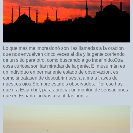
Lo que mas me impresionó son las llamadas a la oración
que nos envuelven cinco veces al día y la gente corriendo
de un sitio para otro, como buscando algo indefinido.Otra
cosa curiosa son las miradas de la gente. El musulmán es
un individuo en permanente estado de observacion, es
como si tratasen de descubrir nuestra alma a través de
nuestros ojos.Siempre estareis observados. Por eso hay
que ir a Estambul, para apreciar un montón de sensaciones
que en España no vas a sentirlas nunca.