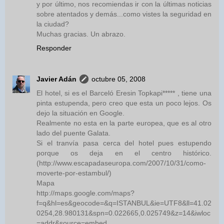
y por último, nos recomiendas ir con la últimas noticias
sobre atentados y demás...como vistes la seguridad en
la ciudad?
Muchas gracias. Un abrazo.
Responder
Javier Adán
octubre 05, 2008
El hotel, si es el Barceló Eresin Topkapi***** , tiene una
pinta estupenda, pero creo que esta un poco lejos. Os
dejo la situación en Google.
Realmente no esta en la parte europea, que es al otro
lado del puente Galata.
Si el tranvía pasa cerca del hotel pues estupendo
porque os deja en el centro histórico.
(http://www.escapadaseuropa.com/2007/10/31/como-
moverte-por-estambul/)
Mapa
http://maps.google.com/maps?
f=q&hl=es&geocode=&q=ISTANBUL&ie=UTF8&ll=41.02
0254,28.980131&spn=0.022665,0.025749&z=14&iwloc
=addr&source=embed