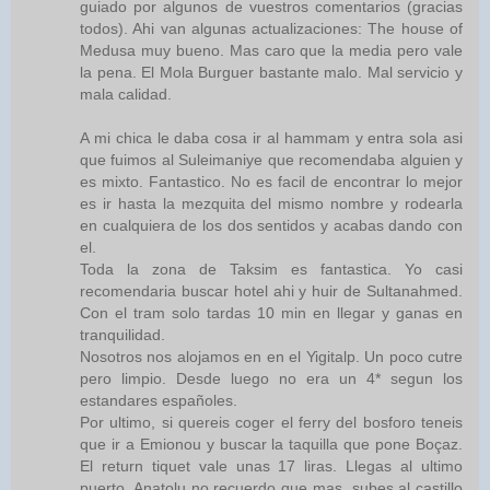
guiado por algunos de vuestros comentarios (gracias
todos). Ahi van algunas actualizaciones: The house of
Medusa muy bueno. Mas caro que la media pero vale
la pena. El Mola Burguer bastante malo. Mal servicio y
mala calidad.
A mi chica le daba cosa ir al hammam y entra sola asi
que fuimos al Suleimaniye que recomendaba alguien y
es mixto. Fantastico. No es facil de encontrar lo mejor
es ir hasta la mezquita del mismo nombre y rodearla
en cualquiera de los dos sentidos y acabas dando con
el.
Toda la zona de Taksim es fantastica. Yo casi
recomendaria buscar hotel ahi y huir de Sultanahmed.
Con el tram solo tardas 10 min en llegar y ganas en
tranquilidad.
Nosotros nos alojamos en en el Yigitalp. Un poco cutre
pero limpio. Desde luego no era un 4* segun los
estandares españoles.
Por ultimo, si quereis coger el ferry del bosforo teneis
que ir a Emionou y buscar la taquilla que pone Boçaz.
El return tiquet vale unas 17 liras. Llegas al ultimo
puerto, Anatolu no recuerdo que mas, subes al castillo