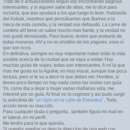
Trato de ir actualizándolo según voy encontrando páginas
interesantes, y si alguien sabe de otras, me lo dice para
incluirla, que eso ayudará a los que luego lo lean. Hablando
del Kebab, nosotros que pensábamos que íbamos a la
meca de esta comida, y la verdad nos defraudó. La carne de
cordero allí tiene un sabor mucho mas fuerte, y la verdad no
nos gustó demasiado. Pero bueno, tenéis que probarlo de
todas maneras. Ah! y no os olvidéis de los yogures, esos sí
que son ricos.
En definitiva, siempre es muy importante haber leído lo más
posible acerca de la ciudad que se vaya a visitar. Hay
muchas guías de viajes, todas son interesantes. A mí la que
mas me gusta es la Aguilar, es muy visual, aunque trae poca
lectura, pero si te va a decir lo que debes ver. Hombre, si
tienes poco tiempo no hay nada como las visitas con guía.
Yo, como iba a dejar a mujer varias mañanas sola, me
interesé por un guía. Al final no lo cogimos y así pudo surgir
la anécdota de
"un ligón en la calle de Estambul"
. Toda
acción tiene su reacción.
Para cualquier duda o pregunta , también figura mi mail en
el lateral, en
mi perfil
.
Me tenéis para lo que queráis.
Si queréis ampliar os dejo la dirección de una web con