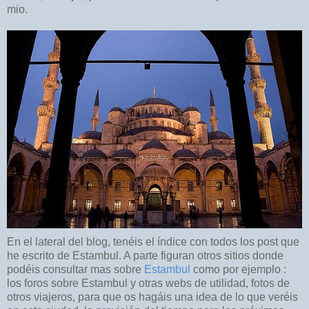
mio.
En el lateral del blog, tenéis el índice con todos los post que
he escrito de Estambul. A parte figuran otros sitios donde
podéis consultar mas sobre
Estambul
como por ejemplo :
los foros sobre Estambul y otras webs de utilidad, fotos de
otros viajeros, para que os hagáis una idea de lo que veréis