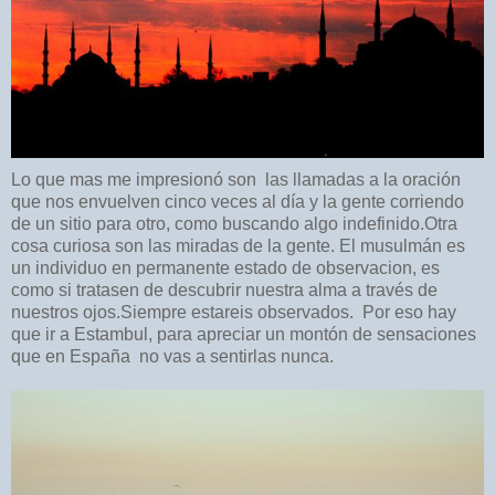
Lo que mas me impresionó son las llamadas a la oración
que nos envuelven cinco veces al día y la gente corriendo
de un sitio para otro, como buscando algo indefinido.Otra
cosa curiosa son las miradas de la gente. El musulmán es
un individuo en permanente estado de observacion, es
como si tratasen de descubrir nuestra alma a través de
nuestros ojos.Siempre estareis observados. Por eso hay
que ir a Estambul, para apreciar un montón de sensaciones
que en España no vas a sentirlas nunca.