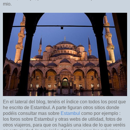
mio.
En el lateral del blog, tenéis el índice con todos los post que
he escrito de Estambul. A parte figuran otros sitios donde
podéis consultar mas sobre
Estambul
como por ejemplo :
los foros sobre Estambul y otras webs de utilidad, fotos de
otros viajeros, para que os hagáis una idea de lo que veréis