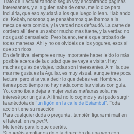
Trato de ir actualizándolo según voy encontrando páginas
interesantes, y si alguien sabe de otras, me lo dice para
incluirla, que eso ayudará a los que luego lo lean. Hablando
del Kebab, nosotros que pensábamos que íbamos a la
meca de esta comida, y la verdad nos defraudó. La carne de
cordero allí tiene un sabor mucho mas fuerte, y la verdad no
nos gustó demasiado. Pero bueno, tenéis que probarlo de
todas maneras. Ah! y no os olvidéis de los yogures, esos sí
que son ricos.
En definitiva, siempre es muy importante haber leído lo más
posible acerca de la ciudad que se vaya a visitar. Hay
muchas guías de viajes, todas son interesantes. A mí la que
mas me gusta es la Aguilar, es muy visual, aunque trae poca
lectura, pero si te va a decir lo que debes ver. Hombre, si
tienes poco tiempo no hay nada como las visitas con guía.
Yo, como iba a dejar a mujer varias mañanas sola, me
interesé por un guía. Al final no lo cogimos y así pudo surgir
la anécdota de
"un ligón en la calle de Estambul"
. Toda
acción tiene su reacción.
Para cualquier duda o pregunta , también figura mi mail en
el lateral, en
mi perfil
.
Me tenéis para lo que queráis.
Si queréis ampliar os dejo la dirección de una web con