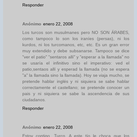
Responder
Anónimo
enero 22, 2008
Los turcos son musulmanes pero NO SON ÁRABES,
como tampoco lo son los iraníes (persas), ni los
kurdos, ni los turcomanos, etc, etc. Es un gran error
muy extendido y debe subsanarse. Tampoco se dice
"ver el patio" "sentaros allí" y "esperar a la llamada" no
se usaría el infinitivo sino el imperativo: ved el
patio,sentaos allí y esperad la llamada (no se espera
"a" la llamada sino la llamada). Hoy se viaja mucho, se
pretende hablar inglés y ni siquiera se sabe hablar
correctamente el castellano; se pretende conocer un
pais y ni siquiera se sabe la ascendencia de sus
ciudadanos.
Responder
Anónimo
enero 22, 2008
Estoy contigo, Turco. A este tío le choca que los