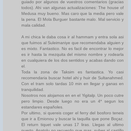
guiado por algunos de vuestros comentarios (gracias
todos). Ahi van algunas actualizaciones: The house of
Medusa muy bueno. Mas caro que la media pero vale
la pena. El Mola Burguer bastante malo. Mal servicio y
mala calidad.
A mi chica le daba cosa ir al hammam y entra sola asi
que fuimos al Suleimaniye que recomendaba alguien y
es mixto. Fantastico. No es facil de encontrar lo mejor
es ir hasta la mezquita del mismo nombre y rodearla
en cualquiera de los dos sentidos y acabas dando con
el.
Toda la zona de Taksim es fantastica. Yo casi
recomendaria buscar hotel ahi y huir de Sultanahmed.
Con el tram solo tardas 10 min en llegar y ganas en
tranquilidad.
Nosotros nos alojamos en en el Yigitalp. Un poco cutre
pero limpio. Desde luego no era un 4* segun los
estandares españoles.
Por ultimo, si quereis coger el ferry del bosforo teneis
que ir a Emionou y buscar la taquilla que pone Boçaz.
El return tiquet vale unas 17 liras. Llegas al ultimo
puerto, Anatolu no recuerdo que mas, subes al castillo