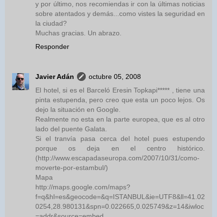
y por último, nos recomiendas ir con la últimas noticias
sobre atentados y demás...como vistes la seguridad en
la ciudad?
Muchas gracias. Un abrazo.
Responder
Javier Adán
octubre 05, 2008
El hotel, si es el Barceló Eresin Topkapi***** , tiene una
pinta estupenda, pero creo que esta un poco lejos. Os
dejo la situación en Google.
Realmente no esta en la parte europea, que es al otro
lado del puente Galata.
Si el tranvía pasa cerca del hotel pues estupendo
porque os deja en el centro histórico.
(http://www.escapadaseuropa.com/2007/10/31/como-
moverte-por-estambul/)
Mapa
http://maps.google.com/maps?
f=q&hl=es&geocode=&q=ISTANBUL&ie=UTF8&ll=41.02
0254,28.980131&spn=0.022665,0.025749&z=14&iwloc
=addr&source=embed