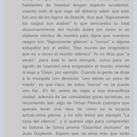
habitantes de Istanbul tengan aspecto occidental,
cuando todo el que viaja allí debería saber que este
fué uno de los logros de Ataturk; dice que "lógicamente
los rasgos son árabes" lo que demuestra su total
desconocimiento del mundo árabe (es como si un
visitante nórdico de nuestro país dijera que nuestros
rasgos son "lógicamente gitanos" o "moros" o alguna
estupidéz por el estilo). "Ese mundo tan enigmático
que es a veces el mundo islámico" Yo no diría que "a
veces", para éste lo será siempre, como para un
ágrafo de Istambul será enigmatico el mundo oriental
si viaja a Tókyo, por ejemplo. Cuando la gente se dirije
a la mezquita con devoción "uno siente un poco de
miedo", es que claro, de estos "moros" no se puede
uno fiar....En fin, antes de viajar a esa maravillosa
ciudad, además de las consabidas guías turísticas, os
recomiendo leer algo de Orhan Pamuk (siempre que
querais tener una idea de cómo es la turquía
actual,cómo piensa, y no sólo fotos) por ejemplo "La
casa del silencio", y si quereis algo para comprender
su historia de forma amena "Estambul otomano" de
Juan Goytisolo. Espero que os sirva más que tanto