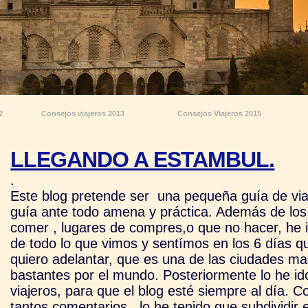
2
Consejos viajeros 2013
Consejos Viajeros 2015
LLEGANDO A ESTAMBUL.
.
Este blog pretende ser una pequeña guía de via
guía ante todo amena y práctica. Además de los 
comer , lugares de compres,o que no hacer, he
de todo lo que vimos y sentímos en los 6 días
quiero adelantar, que es una de las ciudades m
bastantes por el mundo. Posteriormente lo he i
viajeros, para que el blog esté siempre al día. 
tantos comentarios , lo he tenido que subdividir