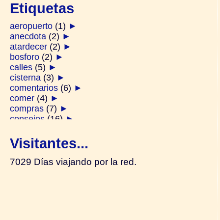
Etiquetas
aeropuerto
(1)
►
anecdota
(2)
►
atardecer
(2)
►
bosforo
(2)
►
calles
(5)
►
cisterna
(3)
►
comentarios
(6)
►
comer
(4)
►
compras
(7)
►
consejos
(16)
►
derviches
(1)
►
diarios
(2)
►
Visitantes...
ferry
(2)
►
festivos
(1)
►
7029 Días viajando por la red.
galata
(2)
►
generalidades
(14)
►
gente
(4)
►
hamam
(1)
►
harem
(2)
►