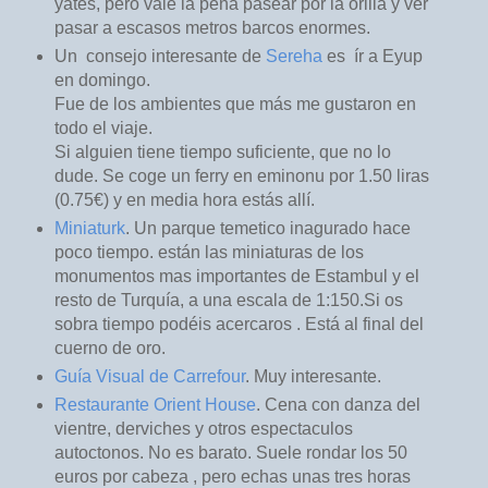
yates, pero vale la pena pasear por la orilla y ver
pasar a escasos metros barcos enormes.
Un consejo interesante de
Sereha
es ír a Eyup
en domingo.
Fue de los ambientes que más me gustaron en
todo el viaje.
Si alguien tiene tiempo suficiente, que no lo
dude. Se coge un ferry en eminonu por 1.50 liras
(0.75€) y en media hora estás allí.
Miniaturk
. Un parque temetico inagurado hace
poco tiempo. están las miniaturas de los
monumentos mas importantes de Estambul y el
resto de Turquía, a una escala de 1:150.Si os
sobra tiempo podéis acercaros . Está al final del
cuerno de oro.
Guía Visual de Carrefour
. Muy interesante.
Restaurante Orient House
. Cena con danza del
vientre, derviches y otros espectaculos
autoctonos. No es barato. Suele rondar los 50
euros por cabeza , pero echas unas tres horas