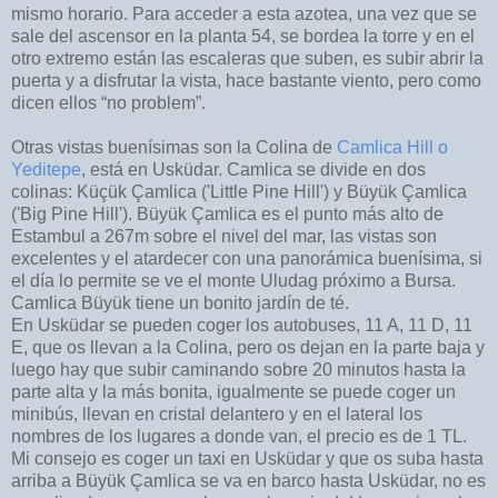
mismo horario. Para acceder a esta azotea, una vez que se
sale del ascensor en la planta 54, se bordea la torre y en el
otro extremo están las escaleras que suben, es subir abrir la
puerta y a disfrutar la vista, hace bastante viento, pero como
dicen ellos “no problem”.
Otras vistas buenísimas son la Colina de
Camlica Hill o
Yeditepe
, está en Usküdar. Camlica se divide en dos
colinas: Küçük Çamlica ('Little Pine Hill') y Büyük Çamlica
('Big Pine Hill'). Büyük Çamlica es el punto más alto de
Estambul a 267m sobre el nivel del mar, las vistas son
excelentes y el atardecer con una panorámica buenísima, si
el día lo permite se ve el monte Uludag próximo a Bursa.
Camlica Büyük tiene un bonito jardín de té.
En Usküdar se pueden coger los autobuses, 11 A, 11 D, 11
E, que os llevan a la Colina, pero os dejan en la parte baja y
luego hay que subir caminando sobre 20 minutos hasta la
parte alta y la más bonita, igualmente se puede coger un
minibús, llevan en cristal delantero y en el lateral los
nombres de los lugares a donde van, el precio es de 1 TL.
Mi consejo es coger un taxi en Usküdar y que os suba hasta
arriba a Büyük Çamlica se va en barco hasta Usküdar, no es