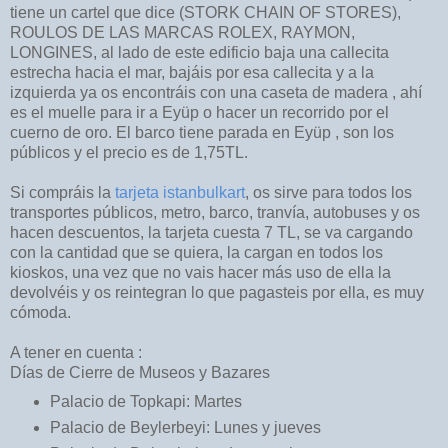
tiene un cartel que dice (STORK CHAIN OF STORES),
ROULOS DE LAS MARCAS ROLEX, RAYMON,
LONGINES, al lado de este edificio baja una callecita
estrecha hacia el mar, bajáis por esa callecita y a la
izquierda ya os encontráis con una caseta de madera , ahí
es el muelle para ir a Eyüp o hacer un recorrido por el
cuerno de oro. El barco tiene parada en Eyüp , son los
públicos y el precio es de 1,75TL.
Si compráis la
tarjeta istanbulkart
, os sirve para todos los
transportes públicos, metro, barco, tranvía, autobuses y os
hacen descuentos, la tarjeta cuesta 7 TL, se va cargando
con la cantidad que se quiera, la cargan en todos los
kioskos, una vez que no vais hacer más uso de ella la
devolvéis y os reintegran lo que pagasteis por ella, es muy
cómoda.
A tener en cuenta :
Días de Cierre de Museos y Bazares
Palacio de Topkapi: Martes
Palacio de Beylerbeyi: Lunes y jueves