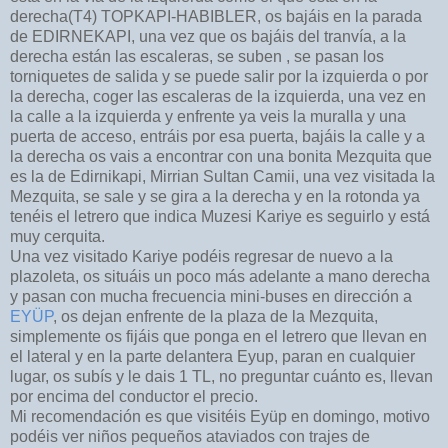
derecha(T4) TOPKAPI-HABIBLER, os bajáis en la parada
de EDIRNEKAPI, una vez que os bajáis del tranvía, a la
derecha están las escaleras, se suben , se pasan los
torniquetes de salida y se puede salir por la izquierda o por
la derecha, coger las escaleras de la izquierda, una vez en
la calle a la izquierda y enfrente ya veis la muralla y una
puerta de acceso, entráis por esa puerta, bajáis la calle y a
la derecha os vais a encontrar con una bonita Mezquita que
es la de Edirnikapi, Mirrian Sultan Camii, una vez visitada la
Mezquita, se sale y se gira a la derecha y en la rotonda ya
tenéis el letrero que indica Muzesi Kariye es seguirlo y está
muy cerquita.
Una vez visitado Kariye podéis regresar de nuevo a la
plazoleta, os situáis un poco más adelante a mano derecha
y pasan con mucha frecuencia mini-buses en dirección a
EYÜP
, os dejan enfrente de la plaza de la Mezquita,
simplemente os fijáis que ponga en el letrero que llevan en
el lateral y en la parte delantera Eyup, paran en cualquier
lugar, os subís y le dais 1 TL, no preguntar cuánto es, llevan
por encima del conductor el precio.
Mi recomendación es que visitéis Eyüp en domingo, motivo
podéis ver niños pequeños ataviados con trajes de