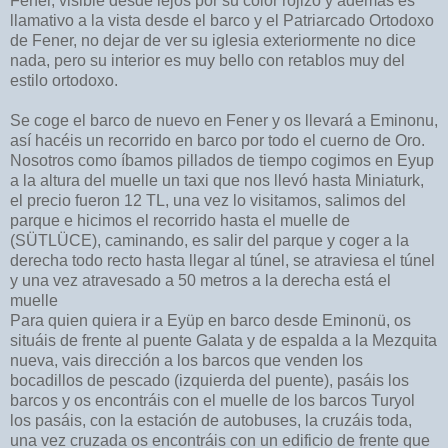
Fener, visible desde lejos por su color rojizo y además es
llamativo a la vista desde el barco y el Patriarcado Ortodoxo
de Fener, no dejar de ver su iglesia exteriormente no dice
nada, pero su interior es muy bello con retablos muy del
estilo ortodoxo.
Se coge el barco de nuevo en Fener y os llevará a Eminonu,
así hacéis un recorrido en barco por todo el cuerno de Oro.
Nosotros como íbamos pillados de tiempo cogimos en Eyup
a la altura del muelle un taxi que nos llevó hasta Miniaturk,
el precio fueron 12 TL, una vez lo visitamos, salimos del
parque e hicimos el recorrido hasta el muelle de
(SÜTLÜCE), caminando, es salir del parque y coger a la
derecha todo recto hasta llegar al túnel, se atraviesa el túnel
y una vez atravesado a 50 metros a la derecha está el
muelle
Para quien quiera ir a Eyüp en barco desde Eminonü, os
situáis de frente al puente Galata y de espalda a la Mezquita
nueva, vais dirección a los barcos que venden los
bocadillos de pescado (izquierda del puente), pasáis los
barcos y os encontráis con el muelle de los barcos Turyol
los pasáis, con la estación de autobuses, la cruzáis toda,
una vez cruzada os encontráis con un edificio de frente que