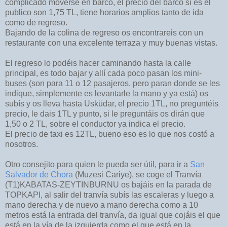
complicado moverse en barco, el precio del barco si es el
publico son 1,75 TL, tiene horarios amplios tanto de ida
como de regreso.
Bajando de la colina de regreso os encontrareis con un
restaurante con una excelente terraza y muy buenas vistas.
El regreso lo podéis hacer caminando hasta la calle
principal, es todo bajar y allí cada poco pasan los mini-
buses (son para 11 o 12 pasajeros, pero paran donde se les
indique, simplemente es levantarle la mano y ya está) os
subís y os lleva hasta Usküdar, el precio 1TL, no preguntéis
precio, le dais 1TL y punto, si le preguntáis os dirán que
1,50 o 2 TL, sobre el conductor ya indica el precio.
El precio de taxi es 12TL, bueno eso es lo que nos costó a
nosotros.
Otro consejito para quien le pueda ser útil, para ir a
San
Salvador de Chora
(Muzesi Cariye), se coge el Tranvía
(T1)KABATAS-ZEYTINBURNU os bajáis en la parada de
TOPKAPI, al salir del tranvía subís las escaleras y luego a
mano derecha y de nuevo a mano derecha como a 10
metros está la entrada del tranvía, da igual que cojáis el que
está en la vía de la izquierda como el que está en la