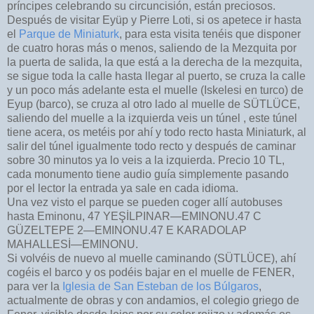
príncipes celebrando su circuncisión, están preciosos.
Después de visitar Eyüp y Pierre Loti, si os apetece ir hasta
el
Parque de Miniaturk
, para esta visita tenéis que disponer
de cuatro horas más o menos, saliendo de la Mezquita por
la puerta de salida, la que está a la derecha de la mezquita,
se sigue toda la calle hasta llegar al puerto, se cruza la calle
y un poco más adelante esta el muelle (Iskelesi en turco) de
Eyup (barco), se cruza al otro lado al muelle de SÜTLÜCE,
saliendo del muelle a la izquierda veis un túnel , este túnel
tiene acera, os metéis por ahí y todo recto hasta Miniaturk, al
salir del túnel igualmente todo recto y después de caminar
sobre 30 minutos ya lo veis a la izquierda. Precio 10 TL,
cada monumento tiene audio guía simplemente pasando
por el lector la entrada ya sale en cada idioma.
Una vez visto el parque se pueden coger allí autobuses
hasta Eminonu, 47 YEŞİLPINAR—EMINONU.47 C
GÜZELTEPE 2—EMINONU.47 E KARADOLAP
MAHALLESİ—EMINONU.
Si volvéis de nuevo al muelle caminando (SÜTLÜCE), ahí
cogéis el barco y os podéis bajar en el muelle de FENER,
para ver la
Iglesia de San Esteban de los Búlgaros
,
actualmente de obras y con andamios, el colegio griego de