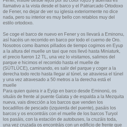
Fener, visible desde lejos por su color rojizo y además es
llamativo a la vista desde el barco y el Patriarcado Ortodoxo
de Fener, no dejar de ver su iglesia exteriormente no dice
nada, pero su interior es muy bello con retablos muy del
estilo ortodoxo.
Se coge el barco de nuevo en Fener y os llevará a Eminonu,
así hacéis un recorrido en barco por todo el cuerno de Oro.
Nosotros como íbamos pillados de tiempo cogimos en Eyup
a la altura del muelle un taxi que nos llevó hasta Miniaturk,
el precio fueron 12 TL, una vez lo visitamos, salimos del
parque e hicimos el recorrido hasta el muelle de
(SÜTLÜCE), caminando, es salir del parque y coger a la
derecha todo recto hasta llegar al túnel, se atraviesa el túnel
y una vez atravesado a 50 metros a la derecha está el
muelle
Para quien quiera ir a Eyüp en barco desde Eminonü, os
situáis de frente al puente Galata y de espalda a la Mezquita
nueva, vais dirección a los barcos que venden los
bocadillos de pescado (izquierda del puente), pasáis los
barcos y os encontráis con el muelle de los barcos Turyol
los pasáis, con la estación de autobuses, la cruzáis toda,
una vez cruzada os encontráis con un edificio de frente que