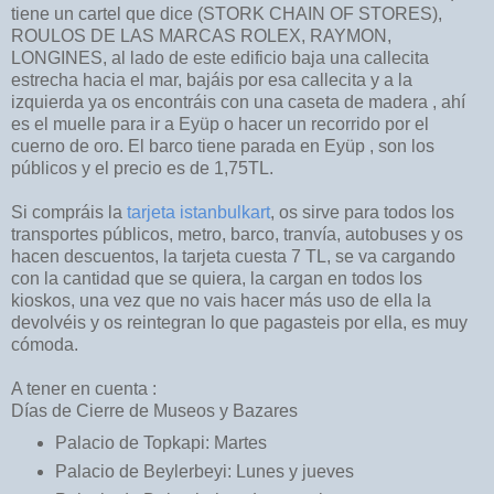
tiene un cartel que dice (STORK CHAIN OF STORES),
ROULOS DE LAS MARCAS ROLEX, RAYMON,
LONGINES, al lado de este edificio baja una callecita
estrecha hacia el mar, bajáis por esa callecita y a la
izquierda ya os encontráis con una caseta de madera , ahí
es el muelle para ir a Eyüp o hacer un recorrido por el
cuerno de oro. El barco tiene parada en Eyüp , son los
públicos y el precio es de 1,75TL.
Si compráis la
tarjeta istanbulkart
, os sirve para todos los
transportes públicos, metro, barco, tranvía, autobuses y os
hacen descuentos, la tarjeta cuesta 7 TL, se va cargando
con la cantidad que se quiera, la cargan en todos los
kioskos, una vez que no vais hacer más uso de ella la
devolvéis y os reintegran lo que pagasteis por ella, es muy
cómoda.
A tener en cuenta :
Días de Cierre de Museos y Bazares
Palacio de Topkapi: Martes
Palacio de Beylerbeyi: Lunes y jueves