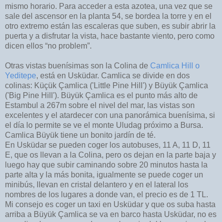
mismo horario. Para acceder a esta azotea, una vez que se
sale del ascensor en la planta 54, se bordea la torre y en el
otro extremo están las escaleras que suben, es subir abrir la
puerta y a disfrutar la vista, hace bastante viento, pero como
dicen ellos “no problem”.
Otras vistas buenísimas son la Colina de
Camlica Hill o
Yeditepe
, está en Usküdar. Camlica se divide en dos
colinas: Küçük Çamlica ('Little Pine Hill') y Büyük Çamlica
('Big Pine Hill'). Büyük Çamlica es el punto más alto de
Estambul a 267m sobre el nivel del mar, las vistas son
excelentes y el atardecer con una panorámica buenísima, si
el día lo permite se ve el monte Uludag próximo a Bursa.
Camlica Büyük tiene un bonito jardín de té.
En Usküdar se pueden coger los autobuses, 11 A, 11 D, 11
E, que os llevan a la Colina, pero os dejan en la parte baja y
luego hay que subir caminando sobre 20 minutos hasta la
parte alta y la más bonita, igualmente se puede coger un
minibús, llevan en cristal delantero y en el lateral los
nombres de los lugares a donde van, el precio es de 1 TL.
Mi consejo es coger un taxi en Usküdar y que os suba hasta
arriba a Büyük Çamlica se va en barco hasta Usküdar, no es