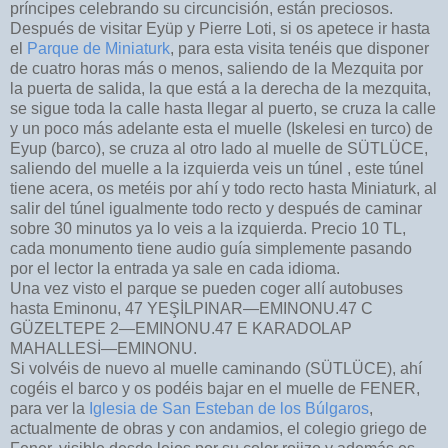
príncipes celebrando su circuncisión, están preciosos.
Después de visitar Eyüp y Pierre Loti, si os apetece ir hasta
el
Parque de Miniaturk
, para esta visita tenéis que disponer
de cuatro horas más o menos, saliendo de la Mezquita por
la puerta de salida, la que está a la derecha de la mezquita,
se sigue toda la calle hasta llegar al puerto, se cruza la calle
y un poco más adelante esta el muelle (Iskelesi en turco) de
Eyup (barco), se cruza al otro lado al muelle de SÜTLÜCE,
saliendo del muelle a la izquierda veis un túnel , este túnel
tiene acera, os metéis por ahí y todo recto hasta Miniaturk, al
salir del túnel igualmente todo recto y después de caminar
sobre 30 minutos ya lo veis a la izquierda. Precio 10 TL,
cada monumento tiene audio guía simplemente pasando
por el lector la entrada ya sale en cada idioma.
Una vez visto el parque se pueden coger allí autobuses
hasta Eminonu, 47 YEŞİLPINAR—EMINONU.47 C
GÜZELTEPE 2—EMINONU.47 E KARADOLAP
MAHALLESİ—EMINONU.
Si volvéis de nuevo al muelle caminando (SÜTLÜCE), ahí
cogéis el barco y os podéis bajar en el muelle de FENER,
para ver la
Iglesia de San Esteban de los Búlgaros
,
actualmente de obras y con andamios, el colegio griego de