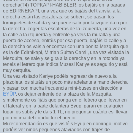
derecha(T4) TOPKAPI-HABIBLER, os bajáis en la parada
de EDIRNEKAPI, una vez que os bajáis del tranvía, a la
derecha están las escaleras, se suben , se pasan los
torniquetes de salida y se puede salir por la izquierda o por
la derecha, coger las escaleras de la izquierda, una vez en
la calle a la izquierda y enfrente ya veis la muralla y una
puerta de acceso, entráis por esa puerta, bajáis la calle y a
la derecha os vais a encontrar con una bonita Mezquita que
es la de Edirnikapi, Mirrian Sultan Camii, una vez visitada la
Mezquita, se sale y se gira a la derecha y en la rotonda ya
tenéis el letrero que indica Muzesi Kariye es seguirlo y está
muy cerquita.
Una vez visitado Kariye podéis regresar de nuevo a la
plazoleta, os situáis un poco más adelante a mano derecha
y pasan con mucha frecuencia mini-buses en dirección a
EYÜP
, os dejan enfrente de la plaza de la Mezquita,
simplemente os fijáis que ponga en el letrero que llevan en
el lateral y en la parte delantera Eyup, paran en cualquier
lugar, os subís y le dais 1 TL, no preguntar cuánto es, llevan
por encima del conductor el precio.
Mi recomendación es que visitéis Eyüp en domingo, motivo
podéis ver niños pequeños ataviados con trajes de