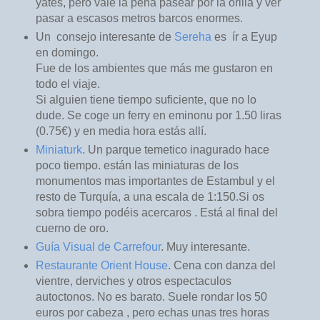
yates, pero vale la pena pasear por la orilla y ver
pasar a escasos metros barcos enormes.
Un consejo interesante de
Sereha
es ír a Eyup
en domingo.
Fue de los ambientes que más me gustaron en
todo el viaje.
Si alguien tiene tiempo suficiente, que no lo
dude. Se coge un ferry en eminonu por 1.50 liras
(0.75€) y en media hora estás allí.
Miniaturk
. Un parque temetico inagurado hace
poco tiempo. están las miniaturas de los
monumentos mas importantes de Estambul y el
resto de Turquía, a una escala de 1:150.Si os
sobra tiempo podéis acercaros . Está al final del
cuerno de oro.
Guía Visual de Carrefour
. Muy interesante.
Restaurante Orient House
. Cena con danza del
vientre, derviches y otros espectaculos
autoctonos. No es barato. Suele rondar los 50
euros por cabeza , pero echas unas tres horas