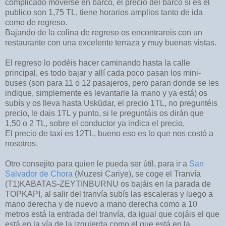
complicado moverse en barco, el precio del barco si es el
publico son 1,75 TL, tiene horarios amplios tanto de ida
como de regreso.
Bajando de la colina de regreso os encontrareis con un
restaurante con una excelente terraza y muy buenas vistas.
El regreso lo podéis hacer caminando hasta la calle
principal, es todo bajar y allí cada poco pasan los mini-
buses (son para 11 o 12 pasajeros, pero paran donde se les
indique, simplemente es levantarle la mano y ya está) os
subís y os lleva hasta Usküdar, el precio 1TL, no preguntéis
precio, le dais 1TL y punto, si le preguntáis os dirán que
1,50 o 2 TL, sobre el conductor ya indica el precio.
El precio de taxi es 12TL, bueno eso es lo que nos costó a
nosotros.
Otro consejito para quien le pueda ser útil, para ir a
San
Salvador de Chora
(Muzesi Cariye), se coge el Tranvía
(T1)KABATAS-ZEYTINBURNU os bajáis en la parada de
TOPKAPI, al salir del tranvía subís las escaleras y luego a
mano derecha y de nuevo a mano derecha como a 10
metros está la entrada del tranvía, da igual que cojáis el que
está en la vía de la izquierda como el que está en la