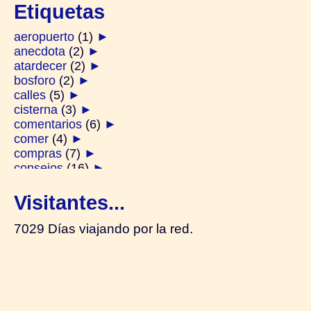
Etiquetas
aeropuerto
(1)
►
anecdota
(2)
►
atardecer
(2)
►
bosforo
(2)
►
calles
(5)
►
cisterna
(3)
►
comentarios
(6)
►
comer
(4)
►
compras
(7)
►
consejos
(16)
►
derviches
(1)
►
diarios
(2)
►
Visitantes...
ferry
(2)
►
festivos
(1)
►
7029 Días viajando por la red.
galata
(2)
►
generalidades
(14)
►
gente
(4)
►
hamam
(1)
►
harem
(2)
►