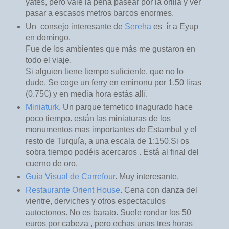
yates, pero vale la pena pasear por la orilla y ver
pasar a escasos metros barcos enormes.
Un consejo interesante de
Sereha
es ír a Eyup
en domingo.
Fue de los ambientes que más me gustaron en
todo el viaje.
Si alguien tiene tiempo suficiente, que no lo
dude. Se coge un ferry en eminonu por 1.50 liras
(0.75€) y en media hora estás allí.
Miniaturk
. Un parque temetico inagurado hace
poco tiempo. están las miniaturas de los
monumentos mas importantes de Estambul y el
resto de Turquía, a una escala de 1:150.Si os
sobra tiempo podéis acercaros . Está al final del
cuerno de oro.
Guía Visual de Carrefour
. Muy interesante.
Restaurante Orient House
. Cena con danza del
vientre, derviches y otros espectaculos
autoctonos. No es barato. Suele rondar los 50
euros por cabeza , pero echas unas tres horas