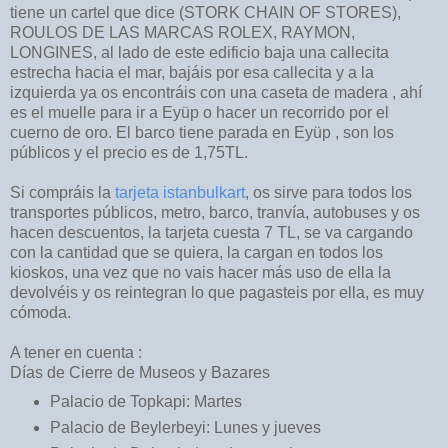
tiene un cartel que dice (STORK CHAIN OF STORES),
ROULOS DE LAS MARCAS ROLEX, RAYMON,
LONGINES, al lado de este edificio baja una callecita
estrecha hacia el mar, bajáis por esa callecita y a la
izquierda ya os encontráis con una caseta de madera , ahí
es el muelle para ir a Eyüp o hacer un recorrido por el
cuerno de oro. El barco tiene parada en Eyüp , son los
públicos y el precio es de 1,75TL.
Si compráis la
tarjeta istanbulkart
, os sirve para todos los
transportes públicos, metro, barco, tranvía, autobuses y os
hacen descuentos, la tarjeta cuesta 7 TL, se va cargando
con la cantidad que se quiera, la cargan en todos los
kioskos, una vez que no vais hacer más uso de ella la
devolvéis y os reintegran lo que pagasteis por ella, es muy
cómoda.
A tener en cuenta :
Días de Cierre de Museos y Bazares
Palacio de Topkapi: Martes
Palacio de Beylerbeyi: Lunes y jueves