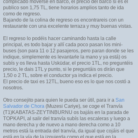
complicado moverse en barco, el precio del barco si es el
publico son 1,75 TL, tiene horarios amplios tanto de ida
como de regreso.
Bajando de la colina de regreso os encontrareis con un
restaurante con una excelente terraza y muy buenas vistas.
El regreso lo podéis hacer caminando hasta la calle
principal, es todo bajar y allí cada poco pasan los mini-
buses (son para 11 o 12 pasajeros, pero paran donde se les
indique, simplemente es levantarle la mano y ya está) os
subís y os lleva hasta Usküdar, el precio 1TL, no preguntéis
precio, le dais 1TL y punto, si le preguntáis os dirán que
1,50 o 2 TL, sobre el conductor ya indica el precio.
El precio de taxi es 12TL, bueno eso es lo que nos costó a
nosotros.
Otro consejito para quien le pueda ser útil, para ir a
San
Salvador de Chora
(Muzesi Cariye), se coge el Tranvía
(T1)KABATAS-ZEYTINBURNU os bajáis en la parada de
TOPKAPI, al salir del tranvía subís las escaleras y luego a
mano derecha y de nuevo a mano derecha como a 10
metros está la entrada del tranvía, da igual que cojáis el que
está en la vía de la izquierda como el que está en la