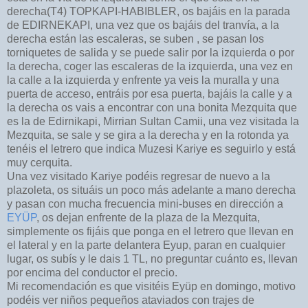
derecha(T4) TOPKAPI-HABIBLER, os bajáis en la parada
de EDIRNEKAPI, una vez que os bajáis del tranvía, a la
derecha están las escaleras, se suben , se pasan los
torniquetes de salida y se puede salir por la izquierda o por
la derecha, coger las escaleras de la izquierda, una vez en
la calle a la izquierda y enfrente ya veis la muralla y una
puerta de acceso, entráis por esa puerta, bajáis la calle y a
la derecha os vais a encontrar con una bonita Mezquita que
es la de Edirnikapi, Mirrian Sultan Camii, una vez visitada la
Mezquita, se sale y se gira a la derecha y en la rotonda ya
tenéis el letrero que indica Muzesi Kariye es seguirlo y está
muy cerquita.
Una vez visitado Kariye podéis regresar de nuevo a la
plazoleta, os situáis un poco más adelante a mano derecha
y pasan con mucha frecuencia mini-buses en dirección a
EYÜP
, os dejan enfrente de la plaza de la Mezquita,
simplemente os fijáis que ponga en el letrero que llevan en
el lateral y en la parte delantera Eyup, paran en cualquier
lugar, os subís y le dais 1 TL, no preguntar cuánto es, llevan
por encima del conductor el precio.
Mi recomendación es que visitéis Eyüp en domingo, motivo
podéis ver niños pequeños ataviados con trajes de