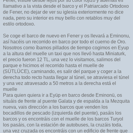
Fener, visible desde lejos por su color rojizo y además es
llamativo a la vista desde el barco y el Patriarcado Ortodoxo
de Fener, no dejar de ver su iglesia exteriormente no dice
nada, pero su interior es muy bello con retablos muy del
estilo ortodoxo.
Se coge el barco de nuevo en Fener y os llevará a Eminonu,
así hacéis un recorrido en barco por todo el cuerno de Oro.
Nosotros como íbamos pillados de tiempo cogimos en Eyup
a la altura del muelle un taxi que nos llevó hasta Miniaturk,
el precio fueron 12 TL, una vez lo visitamos, salimos del
parque e hicimos el recorrido hasta el muelle de
(SÜTLÜCE), caminando, es salir del parque y coger a la
derecha todo recto hasta llegar al túnel, se atraviesa el túnel
y una vez atravesado a 50 metros a la derecha está el
muelle
Para quien quiera ir a Eyüp en barco desde Eminonü, os
situáis de frente al puente Galata y de espalda a la Mezquita
nueva, vais dirección a los barcos que venden los
bocadillos de pescado (izquierda del puente), pasáis los
barcos y os encontráis con el muelle de los barcos Turyol
los pasáis, con la estación de autobuses, la cruzáis toda,
una vez cruzada os encontráis con un edificio de frente que