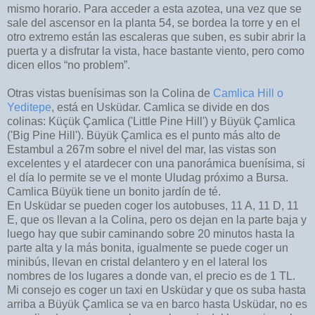
mismo horario. Para acceder a esta azotea, una vez que se
sale del ascensor en la planta 54, se bordea la torre y en el
otro extremo están las escaleras que suben, es subir abrir la
puerta y a disfrutar la vista, hace bastante viento, pero como
dicen ellos “no problem”.
Otras vistas buenísimas son la Colina de
Camlica Hill o
Yeditepe
, está en Usküdar. Camlica se divide en dos
colinas: Küçük Çamlica ('Little Pine Hill') y Büyük Çamlica
('Big Pine Hill'). Büyük Çamlica es el punto más alto de
Estambul a 267m sobre el nivel del mar, las vistas son
excelentes y el atardecer con una panorámica buenísima, si
el día lo permite se ve el monte Uludag próximo a Bursa.
Camlica Büyük tiene un bonito jardín de té.
En Usküdar se pueden coger los autobuses, 11 A, 11 D, 11
E, que os llevan a la Colina, pero os dejan en la parte baja y
luego hay que subir caminando sobre 20 minutos hasta la
parte alta y la más bonita, igualmente se puede coger un
minibús, llevan en cristal delantero y en el lateral los
nombres de los lugares a donde van, el precio es de 1 TL.
Mi consejo es coger un taxi en Usküdar y que os suba hasta
arriba a Büyük Çamlica se va en barco hasta Usküdar, no es