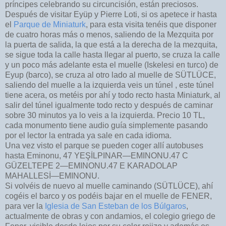
príncipes celebrando su circuncisión, están preciosos.
Después de visitar Eyüp y Pierre Loti, si os apetece ir hasta
el
Parque de Miniaturk
, para esta visita tenéis que disponer
de cuatro horas más o menos, saliendo de la Mezquita por
la puerta de salida, la que está a la derecha de la mezquita,
se sigue toda la calle hasta llegar al puerto, se cruza la calle
y un poco más adelante esta el muelle (Iskelesi en turco) de
Eyup (barco), se cruza al otro lado al muelle de SÜTLÜCE,
saliendo del muelle a la izquierda veis un túnel , este túnel
tiene acera, os metéis por ahí y todo recto hasta Miniaturk, al
salir del túnel igualmente todo recto y después de caminar
sobre 30 minutos ya lo veis a la izquierda. Precio 10 TL,
cada monumento tiene audio guía simplemente pasando
por el lector la entrada ya sale en cada idioma.
Una vez visto el parque se pueden coger allí autobuses
hasta Eminonu, 47 YEŞİLPINAR—EMINONU.47 C
GÜZELTEPE 2—EMINONU.47 E KARADOLAP
MAHALLESİ—EMINONU.
Si volvéis de nuevo al muelle caminando (SÜTLÜCE), ahí
cogéis el barco y os podéis bajar en el muelle de FENER,
para ver la
Iglesia de San Esteban de los Búlgaros
,
actualmente de obras y con andamios, el colegio griego de