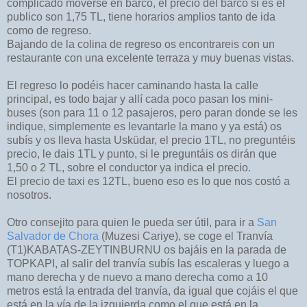
complicado moverse en barco, el precio del barco si es el
publico son 1,75 TL, tiene horarios amplios tanto de ida
como de regreso.
Bajando de la colina de regreso os encontrareis con un
restaurante con una excelente terraza y muy buenas vistas.
El regreso lo podéis hacer caminando hasta la calle
principal, es todo bajar y allí cada poco pasan los mini-
buses (son para 11 o 12 pasajeros, pero paran donde se les
indique, simplemente es levantarle la mano y ya está) os
subís y os lleva hasta Usküdar, el precio 1TL, no preguntéis
precio, le dais 1TL y punto, si le preguntáis os dirán que
1,50 o 2 TL, sobre el conductor ya indica el precio.
El precio de taxi es 12TL, bueno eso es lo que nos costó a
nosotros.
Otro consejito para quien le pueda ser útil, para ir a
San
Salvador de Chora
(Muzesi Cariye), se coge el Tranvía
(T1)KABATAS-ZEYTINBURNU os bajáis en la parada de
TOPKAPI, al salir del tranvía subís las escaleras y luego a
mano derecha y de nuevo a mano derecha como a 10
metros está la entrada del tranvía, da igual que cojáis el que
está en la vía de la izquierda como el que está en la