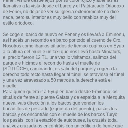
Fener, visible desde lejos por su color rojizo y además es
llamativo a la vista desde el barco y el Patriarcado Ortodoxo
de Fener, no dejar de ver su iglesia exteriormente no dice
nada, pero su interior es muy bello con retablos muy del
estilo ortodoxo.
Se coge el barco de nuevo en Fener y os llevará a Eminonu,
así hacéis un recorrido en barco por todo el cuerno de Oro.
Nosotros como íbamos pillados de tiempo cogimos en Eyup
a la altura del muelle un taxi que nos llevó hasta Miniaturk,
el precio fueron 12 TL, una vez lo visitamos, salimos del
parque e hicimos el recorrido hasta el muelle de
(SÜTLÜCE), caminando, es salir del parque y coger a la
derecha todo recto hasta llegar al túnel, se atraviesa el túnel
y una vez atravesado a 50 metros a la derecha está el
muelle
Para quien quiera ir a Eyüp en barco desde Eminonü, os
situáis de frente al puente Galata y de espalda a la Mezquita
nueva, vais dirección a los barcos que venden los
bocadillos de pescado (izquierda del puente), pasáis los
barcos y os encontráis con el muelle de los barcos Turyol
los pasáis, con la estación de autobuses, la cruzáis toda,
una vez cruzada os encontráis con un edificio de frente que