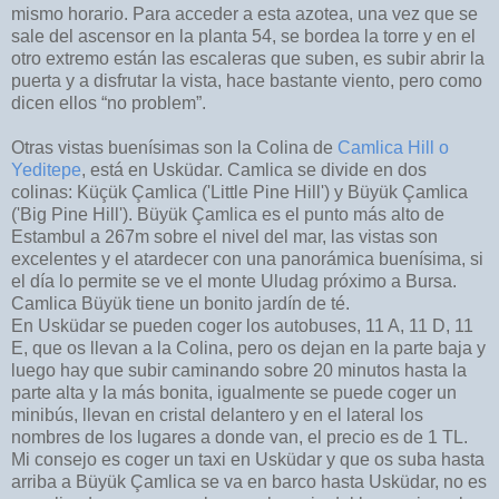
mismo horario. Para acceder a esta azotea, una vez que se
sale del ascensor en la planta 54, se bordea la torre y en el
otro extremo están las escaleras que suben, es subir abrir la
puerta y a disfrutar la vista, hace bastante viento, pero como
dicen ellos “no problem”.
Otras vistas buenísimas son la Colina de
Camlica Hill o
Yeditepe
, está en Usküdar. Camlica se divide en dos
colinas: Küçük Çamlica ('Little Pine Hill') y Büyük Çamlica
('Big Pine Hill'). Büyük Çamlica es el punto más alto de
Estambul a 267m sobre el nivel del mar, las vistas son
excelentes y el atardecer con una panorámica buenísima, si
el día lo permite se ve el monte Uludag próximo a Bursa.
Camlica Büyük tiene un bonito jardín de té.
En Usküdar se pueden coger los autobuses, 11 A, 11 D, 11
E, que os llevan a la Colina, pero os dejan en la parte baja y
luego hay que subir caminando sobre 20 minutos hasta la
parte alta y la más bonita, igualmente se puede coger un
minibús, llevan en cristal delantero y en el lateral los
nombres de los lugares a donde van, el precio es de 1 TL.
Mi consejo es coger un taxi en Usküdar y que os suba hasta
arriba a Büyük Çamlica se va en barco hasta Usküdar, no es