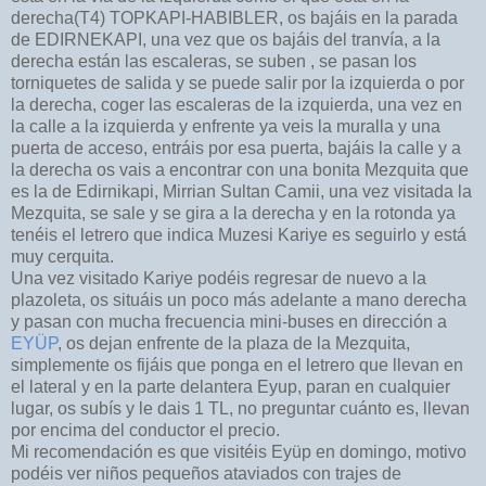
derecha(T4) TOPKAPI-HABIBLER, os bajáis en la parada
de EDIRNEKAPI, una vez que os bajáis del tranvía, a la
derecha están las escaleras, se suben , se pasan los
torniquetes de salida y se puede salir por la izquierda o por
la derecha, coger las escaleras de la izquierda, una vez en
la calle a la izquierda y enfrente ya veis la muralla y una
puerta de acceso, entráis por esa puerta, bajáis la calle y a
la derecha os vais a encontrar con una bonita Mezquita que
es la de Edirnikapi, Mirrian Sultan Camii, una vez visitada la
Mezquita, se sale y se gira a la derecha y en la rotonda ya
tenéis el letrero que indica Muzesi Kariye es seguirlo y está
muy cerquita.
Una vez visitado Kariye podéis regresar de nuevo a la
plazoleta, os situáis un poco más adelante a mano derecha
y pasan con mucha frecuencia mini-buses en dirección a
EYÜP
, os dejan enfrente de la plaza de la Mezquita,
simplemente os fijáis que ponga en el letrero que llevan en
el lateral y en la parte delantera Eyup, paran en cualquier
lugar, os subís y le dais 1 TL, no preguntar cuánto es, llevan
por encima del conductor el precio.
Mi recomendación es que visitéis Eyüp en domingo, motivo
podéis ver niños pequeños ataviados con trajes de