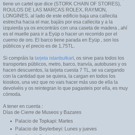
tiene un cartel que dice (STORK CHAIN OF STORES),
ROULOS DE LAS MARCAS ROLEX, RAYMON,
LONGINES, al lado de este edificio baja una callecita
estrecha hacia el mar, bajáis por esa callecita y a la
izquierda ya os encontráis con una caseta de madera , ahí
es el muelle para ir a Eyüp o hacer un recorrido por el
cuerno de oro. El barco tiene parada en Eyüp , son los
públicos y el precio es de 1,75TL.
Si compráis la
tarjeta istanbulkart
, os sirve para todos los
transportes públicos, metro, barco, tranvía, autobuses y os
hacen descuentos, la tarjeta cuesta 7 TL, se va cargando
con la cantidad que se quiera, la cargan en todos los
kioskos, una vez que no vais hacer más uso de ella la
devolvéis y os reintegran lo que pagasteis por ella, es muy
cómoda.
A tener en cuenta :
Días de Cierre de Museos y Bazares
Palacio de Topkapi: Martes
Palacio de Beylerbeyi: Lunes y jueves