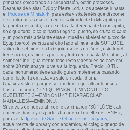
príncipes celebrando su circuncisión, están preciosos.
Después de visitar Eyüp y Pierre Loti, si os apetece ir hasta
el
Parque de Miniaturk
, para esta visita tenéis que disponer
de cuatro horas más o menos, saliendo de la Mezquita por
la puerta de salida, la que está a la derecha de la mezquita,
se sigue toda la calle hasta llegar al puerto, se cruza la calle
y un poco más adelante esta el muelle (Iskelesi en turco) de
Eyup (barco), se cruza al otro lado al muelle de SÜTLÜCE,
saliendo del muelle a la izquierda veis un túnel , este túnel
tiene acera, os metéis por ahí y todo recto hasta Miniaturk, al
salir del túnel igualmente todo recto y después de caminar
sobre 30 minutos ya lo veis a la izquierda. Precio 10 TL,
cada monumento tiene audio guía simplemente pasando
por el lector la entrada ya sale en cada idioma.
Una vez visto el parque se pueden coger allí autobuses
hasta Eminonu, 47 YEŞİLPINAR—EMINONU.47 C
GÜZELTEPE 2—EMINONU.47 E KARADOLAP
MAHALLESİ—EMINONU.
Si volvéis de nuevo al muelle caminando (SÜTLÜCE), ahí
cogéis el barco y os podéis bajar en el muelle de FENER,
para ver la
Iglesia de San Esteban de los Búlgaros
,
actualmente de obras y con andamios, el colegio griego de