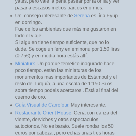
yates, pero vale la pena pasear por la orilla y ver
pasar a escasos metros barcos enormes.
Un consejo interesante de
Sereha
es ír a Eyup
en domingo.
Fue de los ambientes que más me gustaron en
todo el viaje.
Si alguien tiene tiempo suficiente, que no lo
dude. Se coge un ferry en eminonu por 1.50 liras
(0.75€) y en media hora estás allí.
Miniaturk
. Un parque temetico inagurado hace
poco tiempo. están las miniaturas de los
monumentos mas importantes de Estambul y el
resto de Turquía, a una escala de 1:150.Si os
sobra tiempo podéis acercaros . Está al final del
cuerno de oro.
Guía Visual de Carrefour
. Muy interesante.
Restaurante Orient House
. Cena con danza del
vientre, derviches y otros espectaculos
autoctonos. No es barato. Suele rondar los 50
euros por cabeza , pero echas unas tres horas