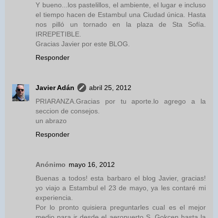
Y bueno...los pastelillos, el ambiente, el lugar e incluso
el tiempo hacen de Estambul una Ciudad única. Hasta
nos pilló un tornado en la plaza de Sta Sofía.
IRREPETIBLE.
Gracias Javier por este BLOG.
Responder
Javier Adán
abril 25, 2012
PRIARANZA.Gracias por tu aporte.lo agrego a la
seccion de consejos.
un abrazo
Responder
Anónimo
mayo 16, 2012
Buenas a todos! esta barbaro el blog Javier, gracias!
yo viajo a Estambul el 23 de mayo, ya les contaré mi
experiencia.
Por lo pronto quisiera preguntarles cual es el mejor
medio para ir desde el aeropuerto S. Gokcen hasta la