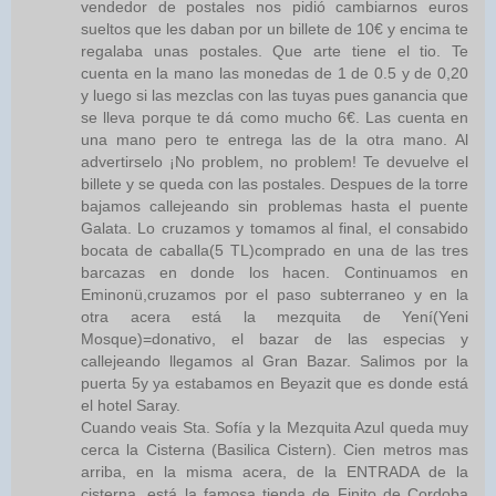
vendedor de postales nos pidió cambiarnos euros
sueltos que les daban por un billete de 10€ y encima te
regalaba unas postales. Que arte tiene el tio. Te
cuenta en la mano las monedas de 1 de 0.5 y de 0,20
y luego si las mezclas con las tuyas pues ganancia que
se lleva porque te dá como mucho 6€. Las cuenta en
una mano pero te entrega las de la otra mano. Al
advertirselo ¡No problem, no problem! Te devuelve el
billete y se queda con las postales. Despues de la torre
bajamos callejeando sin problemas hasta el puente
Galata. Lo cruzamos y tomamos al final, el consabido
bocata de caballa(5 TL)comprado en una de las tres
barcazas en donde los hacen. Continuamos en
Eminonü,cruzamos por el paso subterraneo y en la
otra acera está la mezquita de Yení(Yeni
Mosque)=donativo, el bazar de las especias y
callejeando llegamos al Gran Bazar. Salimos por la
puerta 5y ya estabamos en Beyazit que es donde está
el hotel Saray.
Cuando veais Sta. Sofía y la Mezquita Azul queda muy
cerca la Cisterna (Basilica Cistern). Cien metros mas
arriba, en la misma acera, de la ENTRADA de la
cisterna, está la famosa tienda de Finito de Cordoba