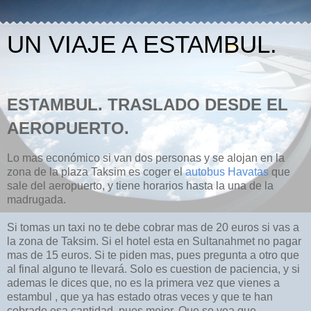
UN VIAJE A ESTAMBUL.
ESTAMBUL. TRASLADO DESDE EL
AEROPUERTO.
Lo mas económico si van dos personas y se alojan en la
zona de la plaza Taksim es coger el
autobus Havatas
que
sale del aeropuerto, y tiene horarios hasta la una de la
madrugada.
Si tomas un taxi no te debe cobrar mas de 20 euros si vas a
la zona de Taksim. Si el hotel esta en Sultanahmet no pagar
mas de 15 euros. Si te piden mas, pues pregunta a otro que
al final alguno te llevará. Solo es cuestion de paciencia, y si
ademas le dices que, no es la primera vez que vienes a
estambul , que ya has estado otras veces y que te han
cobrado esa cantidad, pues mejor. Que se vea que