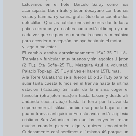
Estuvimos en el hotel Barcelo Saray como nos
aconsejaste. Buen trato y buen desayuno con buenas
vistas y hamman y sauna gratis. Solo le encuentro dos
defectillos. Que las habitaciones interiores dan todas a
patios cerrados y no sabes como está el tiempo y que
cada vez que se pone en marcha la escalera mecánica
para acceder a recepción, se oye bastante el motor
y llega a molestar.
El cambio estaba aproximadamente 1€=2.35 TL +ó-.
Tranvias y funicular muy buenos y sin agobios 1 jeton
(2 TL). Sta Sofia=25 TL, Mezquita Azul la voluntad,
Palacio Topkapi=25 TL y si ves el harem 15TL mas.
A la Torre Gálata (no se si fueron 10 ó 15 TL)y para no
subir tanta cuesta fuimos en el tranvia hasta la última
estación (Kabatas) Sin salir de la misma coger el
funicular (otro jeton mas)e ir hasta Taksim y desde allí
andando cuesta abajo hasta la Torre por la avenida
supercomercial Istikial tambien se puede bajar en un
guapo tranvia antiquisimo.En esta avda. está la iglesia
cristiana San Antonio a los que los creyentes rezan
mucho cuando pierden algo y quieren encontrarlo.
Curiosamente casí perdimos allí mismo 4€ porque un