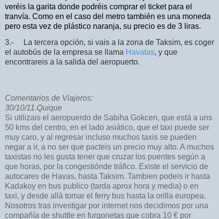
veréis la garita donde podréis comprar el ticket para el
tranvía. Como en el caso del metro también es una moneda
pero esta vez de plástico naranja, su precio es de 3 liras.
3.- La tercera opción, si vais a la zona de Taksim, es coger
el autobús de la empresa se llama
Havatas
, y que
encontrareis a la salida del aeropuerto.
Comentarios de Viajeros:
30/10/11.Quique
Si utilizais el aeropuerdo de Sabiha Gokcen, que está a uns
50 kms del centro, en el lado asiático, que el taxi puede ser
muy caro, y al regresar incluso muchos taxis se pueden
negar a ir, a no ser que pacteis un precio muy alto. A muchos
taxistas no les gusta tener que cruzar los puentes según a
que horas, por la congestiónde tráfico. Existe el servicio de
autocares de Havas, hasta Taksim. Tambien podeis ir hasta
Kadakoy en bus publico (tarda aprox hora y media) o en
taxi, y desde allà tomar el ferry bus hasta la orilla europea.
Nosotros tras investigar por internet nos decidimos por una
compañía de shuttle en furgonetas que cobra 10 € por