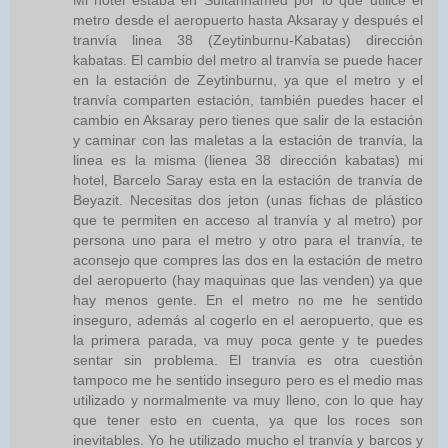
Mi hotel estaba en Sultanhamed por lo que utilice el
metro desde el aeropuerto hasta Aksaray y después el
tranvía linea 38 (Zeytinburnu-Kabatas) dirección
kabatas. El cambio del metro al tranvía se puede hacer
en la estación de Zeytinburnu, ya que el metro y el
tranvía comparten estación, también puedes hacer el
cambio en Aksaray pero tienes que salir de la estación
y caminar con las maletas a la estación de tranvía, la
linea es la misma (lienea 38 dirección kabatas) mi
hotel, Barcelo Saray esta en la estación de tranvía de
Beyazit. Necesitas dos jeton (unas fichas de plástico
que te permiten en acceso al tranvía y al metro) por
persona uno para el metro y otro para el tranvía, te
aconsejo que compres las dos en la estación de metro
del aeropuerto (hay maquinas que las venden) ya que
hay menos gente. En el metro no me he sentido
inseguro, además al cogerlo en el aeropuerto, que es
la primera parada, va muy poca gente y te puedes
sentar sin problema. El tranvía es otra cuestión
tampoco me he sentido inseguro pero es el medio mas
utilizado y normalmente va muy lleno, con lo que hay
que tener esto en cuenta, ya que los roces son
inevitables. Yo he utilizado mucho el tranvía y barcos y