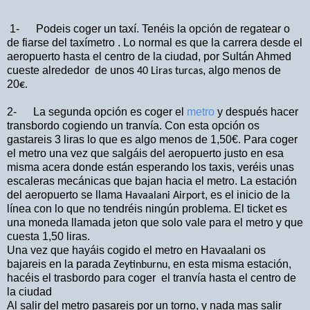
1-
Podeis coger un taxí. Tenéis la opción de regatear o
de fiarse del taxímetro . Lo normal es que la
carrera desde el
aeropuerto hasta el centro de la ciudad, por Sultán Ahmed
cueste alrededor
de unos
, algo menos de
40 Liras turcas
20
€.
2- La segunda opción es coger el
metro
y después hacer
transbordo cogiendo un tranvía. Con esta opción os
gastareis 3 liras lo que es algo menos de 1,50€.
Para coger
el metro una vez que salgáis del aeropuerto justo en esa
misma acera donde están esperando los taxis, veréis unas
escaleras mecánicas que bajan hacia el metro. La estación
del aeropuerto se llama
, es el inicio de la
Havaalani Airport
línea con lo que no tendréis ningún problema. El ticket es
una moneda llamada jeton que solo vale para el metro y que
cuesta 1,50 liras.
Una vez que hayáis cogido el metro en Havaalani os
bajareis en la parada
, en esta misma estación,
Zeytinburnu
hacéis el trasbordo para coger
el tranvía hasta el centro de
la ciudad
Al salir del metro pasareis por un torno, y nada mas salir