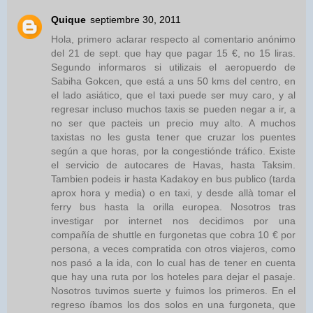
Quique
septiembre 30, 2011
Hola, primero aclarar respecto al comentario anónimo
del 21 de sept. que hay que pagar 15 €, no 15 liras.
Segundo informaros si utilizais el aeropuerdo de
Sabiha Gokcen, que está a uns 50 kms del centro, en
el lado asiático, que el taxi puede ser muy caro, y al
regresar incluso muchos taxis se pueden negar a ir, a
no ser que pacteis un precio muy alto. A muchos
taxistas no les gusta tener que cruzar los puentes
según a que horas, por la congestiónde tráfico. Existe
el servicio de autocares de Havas, hasta Taksim.
Tambien podeis ir hasta Kadakoy en bus publico (tarda
aprox hora y media) o en taxi, y desde allà tomar el
ferry bus hasta la orilla europea. Nosotros tras
investigar por internet nos decidimos por una
compañía de shuttle en furgonetas que cobra 10 € por
persona, a veces compratida con otros viajeros, como
nos pasó a la ida, con lo cual has de tener en cuenta
que hay una ruta por los hoteles para dejar el pasaje.
Nosotros tuvimos suerte y fuimos los primeros. En el
regreso íbamos los dos solos en una furgoneta, que