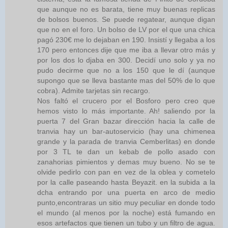
que aunque no es barata, tiene muy buenas replicas
de bolsos buenos. Se puede regatear, aunque digan
que no en el foro. Un bolso de LV por el que una chica
pagó 230€ me lo dejaban en 190. Insistí y llegaba a los
170 pero entonces dije que me iba a llevar otro más y
por los dos lo djaba en 300. Decidí uno solo y ya no
pudo decirme que no a los 150 que le dí (aunque
supongo que se lleva bastante mas del 50% de lo que
cobra). Admite tarjetas sin recargo.
Nos faltó el crucero por el Bosforo pero creo que
hemos visto lo más importante. Ah! saliendo por la
puerta 7 del Gran bazar dirección hacia la calle de
tranvia hay un bar-autoservicio (hay una chimenea
grande y la parada de tranvia Cemberlitas) en donde
por 3 TL te dan un kebab de pollo asado con
zanahorias pimientos y demas muy bueno. No se te
olvide pedirlo con pan en vez de la oblea y cometelo
por la calle paseando hasta Beyazit. en la subida a la
dcha entrando por una puerta en arco de medio
punto,encontraras un sitio muy peculiar en donde todo
el mundo (al menos por la noche) está fumando en
esos artefactos que tienen un tubo y un filtro de agua.