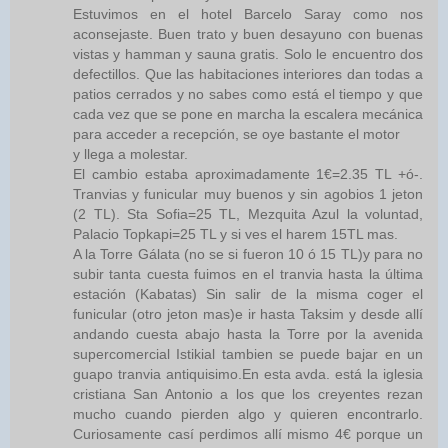
Estuvimos en el hotel Barcelo Saray como nos
aconsejaste. Buen trato y buen desayuno con buenas
vistas y hamman y sauna gratis. Solo le encuentro dos
defectillos. Que las habitaciones interiores dan todas a
patios cerrados y no sabes como está el tiempo y que
cada vez que se pone en marcha la escalera mecánica
para acceder a recepción, se oye bastante el motor
y llega a molestar.
El cambio estaba aproximadamente 1€=2.35 TL +ó-.
Tranvias y funicular muy buenos y sin agobios 1 jeton
(2 TL). Sta Sofia=25 TL, Mezquita Azul la voluntad,
Palacio Topkapi=25 TL y si ves el harem 15TL mas.
A la Torre Gálata (no se si fueron 10 ó 15 TL)y para no
subir tanta cuesta fuimos en el tranvia hasta la última
estación (Kabatas) Sin salir de la misma coger el
funicular (otro jeton mas)e ir hasta Taksim y desde allí
andando cuesta abajo hasta la Torre por la avenida
supercomercial Istikial tambien se puede bajar en un
guapo tranvia antiquisimo.En esta avda. está la iglesia
cristiana San Antonio a los que los creyentes rezan
mucho cuando pierden algo y quieren encontrarlo.
Curiosamente casí perdimos allí mismo 4€ porque un