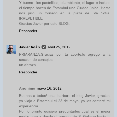
Y bueno...los pastelillos, el ambiente, el lugar e incluso
el tiempo hacen de Estambul una Ciudad única. Hasta
nos pilló un tornado en la plaza de Sta Sofía.
IRREPETIBLE.
Gracias Javier por este BLOG.
Responder
Javier Adán
abril 25, 2012
PRIARANZA.Gracias por tu aporte.lo agrego a la
seccion de consejos.
un abrazo
Responder
Anónimo
mayo 16, 2012
Buenas a todos! esta barbaro el blog Javier, gracias!
yo viajo a Estambul el 23 de mayo, ya les contaré mi
experiencia.
Por lo pronto quisiera preguntarles cual es el mejor
medio para ir desde el aeropuerto S. Gokcen hasta la