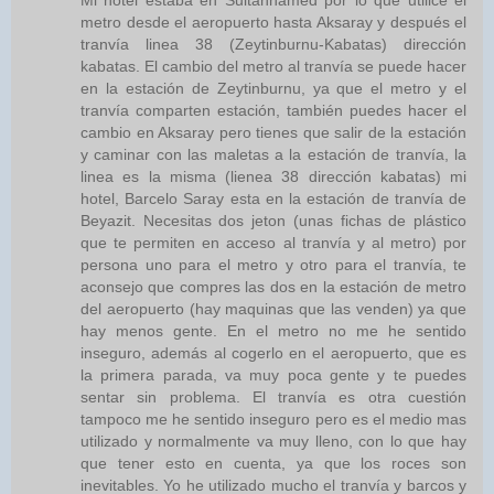
Mi hotel estaba en Sultanhamed por lo que utilice el
metro desde el aeropuerto hasta Aksaray y después el
tranvía linea 38 (Zeytinburnu-Kabatas) dirección
kabatas. El cambio del metro al tranvía se puede hacer
en la estación de Zeytinburnu, ya que el metro y el
tranvía comparten estación, también puedes hacer el
cambio en Aksaray pero tienes que salir de la estación
y caminar con las maletas a la estación de tranvía, la
linea es la misma (lienea 38 dirección kabatas) mi
hotel, Barcelo Saray esta en la estación de tranvía de
Beyazit. Necesitas dos jeton (unas fichas de plástico
que te permiten en acceso al tranvía y al metro) por
persona uno para el metro y otro para el tranvía, te
aconsejo que compres las dos en la estación de metro
del aeropuerto (hay maquinas que las venden) ya que
hay menos gente. En el metro no me he sentido
inseguro, además al cogerlo en el aeropuerto, que es
la primera parada, va muy poca gente y te puedes
sentar sin problema. El tranvía es otra cuestión
tampoco me he sentido inseguro pero es el medio mas
utilizado y normalmente va muy lleno, con lo que hay
que tener esto en cuenta, ya que los roces son
inevitables. Yo he utilizado mucho el tranvía y barcos y