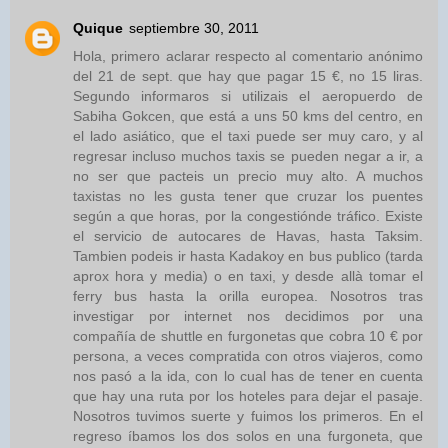
Quique
septiembre 30, 2011
Hola, primero aclarar respecto al comentario anónimo
del 21 de sept. que hay que pagar 15 €, no 15 liras.
Segundo informaros si utilizais el aeropuerdo de
Sabiha Gokcen, que está a uns 50 kms del centro, en
el lado asiático, que el taxi puede ser muy caro, y al
regresar incluso muchos taxis se pueden negar a ir, a
no ser que pacteis un precio muy alto. A muchos
taxistas no les gusta tener que cruzar los puentes
según a que horas, por la congestiónde tráfico. Existe
el servicio de autocares de Havas, hasta Taksim.
Tambien podeis ir hasta Kadakoy en bus publico (tarda
aprox hora y media) o en taxi, y desde allà tomar el
ferry bus hasta la orilla europea. Nosotros tras
investigar por internet nos decidimos por una
compañía de shuttle en furgonetas que cobra 10 € por
persona, a veces compratida con otros viajeros, como
nos pasó a la ida, con lo cual has de tener en cuenta
que hay una ruta por los hoteles para dejar el pasaje.
Nosotros tuvimos suerte y fuimos los primeros. En el
regreso íbamos los dos solos en una furgoneta, que