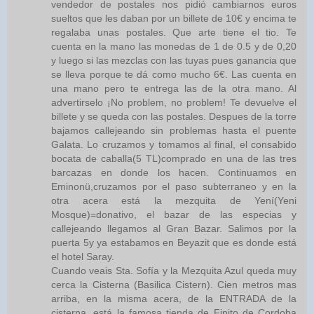
vendedor de postales nos pidió cambiarnos euros
sueltos que les daban por un billete de 10€ y encima te
regalaba unas postales. Que arte tiene el tio. Te
cuenta en la mano las monedas de 1 de 0.5 y de 0,20
y luego si las mezclas con las tuyas pues ganancia que
se lleva porque te dá como mucho 6€. Las cuenta en
una mano pero te entrega las de la otra mano. Al
advertirselo ¡No problem, no problem! Te devuelve el
billete y se queda con las postales. Despues de la torre
bajamos callejeando sin problemas hasta el puente
Galata. Lo cruzamos y tomamos al final, el consabido
bocata de caballa(5 TL)comprado en una de las tres
barcazas en donde los hacen. Continuamos en
Eminonü,cruzamos por el paso subterraneo y en la
otra acera está la mezquita de Yení(Yeni
Mosque)=donativo, el bazar de las especias y
callejeando llegamos al Gran Bazar. Salimos por la
puerta 5y ya estabamos en Beyazit que es donde está
el hotel Saray.
Cuando veais Sta. Sofía y la Mezquita Azul queda muy
cerca la Cisterna (Basilica Cistern). Cien metros mas
arriba, en la misma acera, de la ENTRADA de la
cisterna, está la famosa tienda de Finito de Cordoba