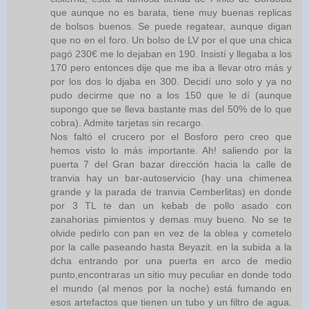
que aunque no es barata, tiene muy buenas replicas
de bolsos buenos. Se puede regatear, aunque digan
que no en el foro. Un bolso de LV por el que una chica
pagó 230€ me lo dejaban en 190. Insistí y llegaba a los
170 pero entonces dije que me iba a llevar otro más y
por los dos lo djaba en 300. Decidí uno solo y ya no
pudo decirme que no a los 150 que le dí (aunque
supongo que se lleva bastante mas del 50% de lo que
cobra). Admite tarjetas sin recargo.
Nos faltó el crucero por el Bosforo pero creo que
hemos visto lo más importante. Ah! saliendo por la
puerta 7 del Gran bazar dirección hacia la calle de
tranvia hay un bar-autoservicio (hay una chimenea
grande y la parada de tranvia Cemberlitas) en donde
por 3 TL te dan un kebab de pollo asado con
zanahorias pimientos y demas muy bueno. No se te
olvide pedirlo con pan en vez de la oblea y cometelo
por la calle paseando hasta Beyazit. en la subida a la
dcha entrando por una puerta en arco de medio
punto,encontraras un sitio muy peculiar en donde todo
el mundo (al menos por la noche) está fumando en
esos artefactos que tienen un tubo y un filtro de agua.