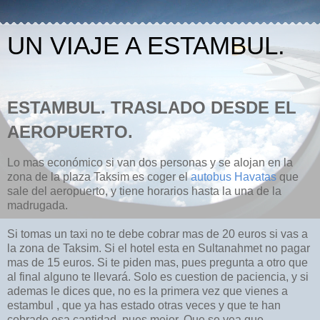
UN VIAJE A ESTAMBUL.
ESTAMBUL. TRASLADO DESDE EL
AEROPUERTO.
Lo mas económico si van dos personas y se alojan en la
zona de la plaza Taksim es coger el
autobus Havatas
que
sale del aeropuerto, y tiene horarios hasta la una de la
madrugada.
Si tomas un taxi no te debe cobrar mas de 20 euros si vas a
la zona de Taksim. Si el hotel esta en Sultanahmet no pagar
mas de 15 euros. Si te piden mas, pues pregunta a otro que
al final alguno te llevará. Solo es cuestion de paciencia, y si
ademas le dices que, no es la primera vez que vienes a
estambul , que ya has estado otras veces y que te han
cobrado esa cantidad, pues mejor. Que se vea que