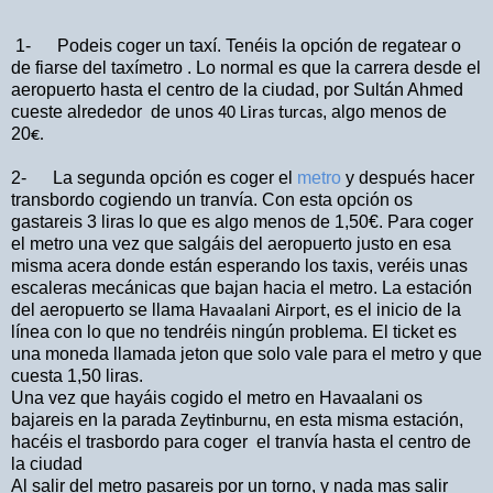
1-
Podeis coger un taxí. Tenéis la opción de regatear o
de fiarse del taxímetro . Lo normal es que la
carrera desde el
aeropuerto hasta el centro de la ciudad, por Sultán Ahmed
cueste alrededor
de unos
, algo menos de
40 Liras turcas
20
€.
2- La segunda opción es coger el
metro
y después hacer
transbordo cogiendo un tranvía. Con esta opción os
gastareis 3 liras lo que es algo menos de 1,50€.
Para coger
el metro una vez que salgáis del aeropuerto justo en esa
misma acera donde están esperando los taxis, veréis unas
escaleras mecánicas que bajan hacia el metro. La estación
del aeropuerto se llama
, es el inicio de la
Havaalani Airport
línea con lo que no tendréis ningún problema. El ticket es
una moneda llamada jeton que solo vale para el metro y que
cuesta 1,50 liras.
Una vez que hayáis cogido el metro en Havaalani os
bajareis en la parada
, en esta misma estación,
Zeytinburnu
hacéis el trasbordo para coger
el tranvía hasta el centro de
la ciudad
Al salir del metro pasareis por un torno, y nada mas salir