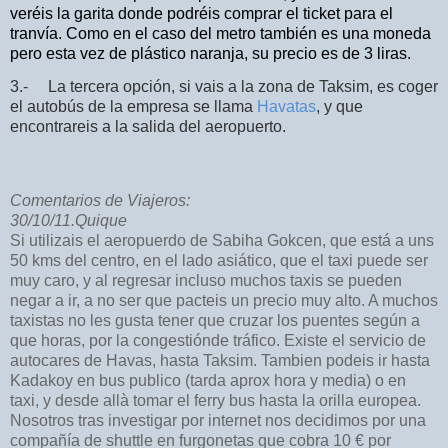
veréis la garita donde podréis comprar el ticket para el
tranvía. Como en el caso del metro también es una moneda
pero esta vez de plástico naranja, su precio es de 3 liras.
3.- La tercera opción, si vais a la zona de Taksim, es coger
el autobús de la empresa se llama
Havatas
, y que
encontrareis a la salida del aeropuerto.
Comentarios de Viajeros:
30/10/11.Quique
Si utilizais el aeropuerdo de Sabiha Gokcen, que está a uns
50 kms del centro, en el lado asiático, que el taxi puede ser
muy caro, y al regresar incluso muchos taxis se pueden
negar a ir, a no ser que pacteis un precio muy alto. A muchos
taxistas no les gusta tener que cruzar los puentes según a
que horas, por la congestiónde tráfico. Existe el servicio de
autocares de Havas, hasta Taksim. Tambien podeis ir hasta
Kadakoy en bus publico (tarda aprox hora y media) o en
taxi, y desde allà tomar el ferry bus hasta la orilla europea.
Nosotros tras investigar por internet nos decidimos por una
compañía de shuttle en furgonetas que cobra 10 € por