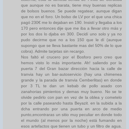
que aunque no es barata, tiene muy buenas replicas
de bolsos buenos. Se puede regatear, aunque digan
que no en el foro. Un bolso de LV por el que una chica
pagó 230€ me lo dejaban en 190. Insistí y llegaba a los
170 pero entonces dije que me iba a llevar otro más y
por los dos lo djaba en 300. Decidí uno solo y ya no
pudo decirme que no a los 150 que le dí (aunque
supongo que se lleva bastante mas del 50% de lo que
cobra). Admite tarjetas sin recargo.
Nos faltó el crucero por el Bosforo pero creo que
hemos visto lo más importante. Ah! saliendo por la
puerta 7 del Gran bazar dirección hacia la calle de
tranvia hay un bar-autoservicio (hay una chimenea
grande y la parada de tranvia Cemberlitas) en donde
por 3 TL te dan un kebab de pollo asado con
zanahorias pimientos y demas muy bueno. No se te
olvide pedirlo con pan en vez de la oblea y cometelo
por la calle paseando hasta Beyazit. en la subida a la
dcha entrando por una puerta en arco de medio
punto,encontraras un sitio muy peculiar en donde todo
el mundo (al menos por la noche) está fumando en
esos artefactos que tienen un tubo y un filtro de agua.