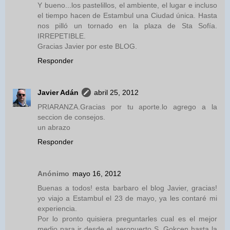
Y bueno...los pastelillos, el ambiente, el lugar e incluso
el tiempo hacen de Estambul una Ciudad única. Hasta
nos pilló un tornado en la plaza de Sta Sofía.
IRREPETIBLE.
Gracias Javier por este BLOG.
Responder
Javier Adán
abril 25, 2012
PRIARANZA.Gracias por tu aporte.lo agrego a la
seccion de consejos.
un abrazo
Responder
Anónimo
mayo 16, 2012
Buenas a todos! esta barbaro el blog Javier, gracias!
yo viajo a Estambul el 23 de mayo, ya les contaré mi
experiencia.
Por lo pronto quisiera preguntarles cual es el mejor
medio para ir desde el aeropuerto S. Gokcen hasta la