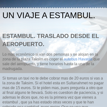
UN VIAJE A ESTAMBUL.
ESTAMBUL. TRASLADO DESDE EL
AEROPUERTO.
Lo mas económico si van dos personas y se alojan en la
zona de la plaza Taksim es coger el
autobus Havatas
que
sale del aeropuerto, y tiene horarios hasta la una de la
madrugada.
Si tomas un taxi no te debe cobrar mas de 20 euros si vas a
la zona de Taksim. Si el hotel esta en Sultanahmet no pagar
mas de 15 euros. Si te piden mas, pues pregunta a otro que
al final alguno te llevará. Solo es cuestion de paciencia, y si
ademas le dices que, no es la primera vez que vienes a
estambul , que ya has estado otras veces y que te han
cobrado esa cantidad, pues mejor. Que se vea que