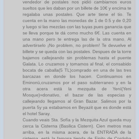
vendedor de postales nos pidió cambiarnos euros
sueltos que les daban por un billete de 10€ y encima te
regalaba unas postales. Que arte tiene el tio. Te
cuenta en la mano las monedas de 1 de 0.5 y de 0,20
y luego si las mezclas con las tuyas pues ganancia que
se lleva porque te dá como mucho 6€. Las cuenta en
una mano pero te entrega las de la otra mano. Al
advertirselo ¡No problem, no problem! Te devuelve el
billete y se queda con las postales. Despues de la torre
bajamos callejeando sin problemas hasta el puente
Galata. Lo cruzamos y tomamos al final, el consabido
bocata de caballa(5 TL)comprado en una de las tres
barcazas en donde los hacen. Continuamos en
Eminonü,cruzamos por el paso subterraneo y en la
otra acera está la mezquita de Yení(Yeni
Mosque)=donativo, el bazar de las especias y
callejeando llegamos al Gran Bazar. Salimos por la
puerta 5y ya estabamos en Beyazit que es donde está
el hotel Saray.
Cuando veais Sta. Sofía y la Mezquita Azul queda muy
cerca la Cisterna (Basilica Cistern). Cien metros mas
arriba, en la misma acera, de la ENTRADA de la
cisterna, está la famosa tienda de Finito de Cordoba