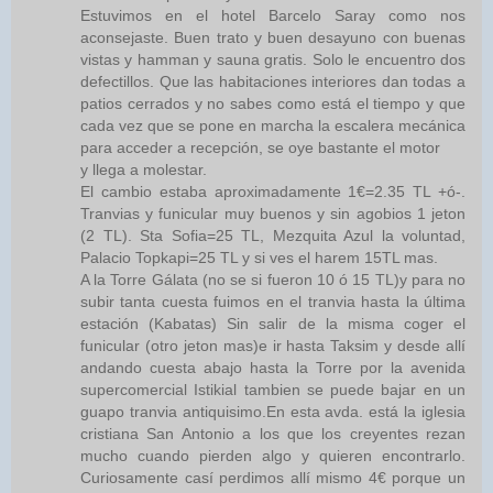
Estuvimos en el hotel Barcelo Saray como nos
aconsejaste. Buen trato y buen desayuno con buenas
vistas y hamman y sauna gratis. Solo le encuentro dos
defectillos. Que las habitaciones interiores dan todas a
patios cerrados y no sabes como está el tiempo y que
cada vez que se pone en marcha la escalera mecánica
para acceder a recepción, se oye bastante el motor
y llega a molestar.
El cambio estaba aproximadamente 1€=2.35 TL +ó-.
Tranvias y funicular muy buenos y sin agobios 1 jeton
(2 TL). Sta Sofia=25 TL, Mezquita Azul la voluntad,
Palacio Topkapi=25 TL y si ves el harem 15TL mas.
A la Torre Gálata (no se si fueron 10 ó 15 TL)y para no
subir tanta cuesta fuimos en el tranvia hasta la última
estación (Kabatas) Sin salir de la misma coger el
funicular (otro jeton mas)e ir hasta Taksim y desde allí
andando cuesta abajo hasta la Torre por la avenida
supercomercial Istikial tambien se puede bajar en un
guapo tranvia antiquisimo.En esta avda. está la iglesia
cristiana San Antonio a los que los creyentes rezan
mucho cuando pierden algo y quieren encontrarlo.
Curiosamente casí perdimos allí mismo 4€ porque un