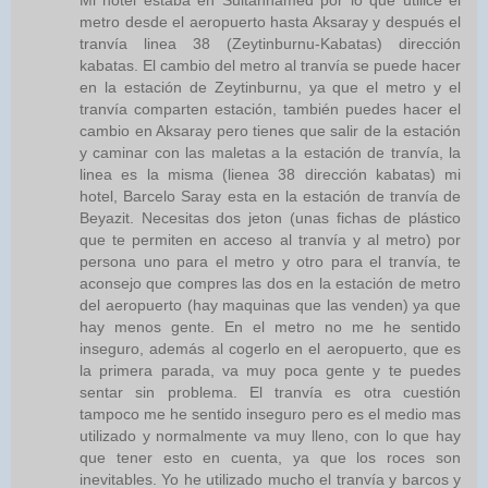
Mi hotel estaba en Sultanhamed por lo que utilice el
metro desde el aeropuerto hasta Aksaray y después el
tranvía linea 38 (Zeytinburnu-Kabatas) dirección
kabatas. El cambio del metro al tranvía se puede hacer
en la estación de Zeytinburnu, ya que el metro y el
tranvía comparten estación, también puedes hacer el
cambio en Aksaray pero tienes que salir de la estación
y caminar con las maletas a la estación de tranvía, la
linea es la misma (lienea 38 dirección kabatas) mi
hotel, Barcelo Saray esta en la estación de tranvía de
Beyazit. Necesitas dos jeton (unas fichas de plástico
que te permiten en acceso al tranvía y al metro) por
persona uno para el metro y otro para el tranvía, te
aconsejo que compres las dos en la estación de metro
del aeropuerto (hay maquinas que las venden) ya que
hay menos gente. En el metro no me he sentido
inseguro, además al cogerlo en el aeropuerto, que es
la primera parada, va muy poca gente y te puedes
sentar sin problema. El tranvía es otra cuestión
tampoco me he sentido inseguro pero es el medio mas
utilizado y normalmente va muy lleno, con lo que hay
que tener esto en cuenta, ya que los roces son
inevitables. Yo he utilizado mucho el tranvía y barcos y