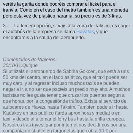
veréis la garita donde podréis comprar el ticket para el
tranvía. Como en el caso del metro también es una moneda
pero esta vez de plástico naranja, su precio es de 3 liras.
3.- La tercera opción, si vais a la zona de Taksim, es coger
el autobús de la empresa se llama
Havatas
, y que
encontrareis a la salida del aeropuerto.
Comentarios de Viajeros:
30/10/11.Quique
Si utilizais el aeropuerdo de Sabiha Gokcen, que está a uns
50 kms del centro, en el lado asiático, que el taxi puede ser
muy caro, y al regresar incluso muchos taxis se pueden
negar a ir, a no ser que pacteis un precio muy alto. A muchos
taxistas no les gusta tener que cruzar los puentes según a
que horas, por la congestiónde tráfico. Existe el servicio de
autocares de Havas, hasta Taksim. Tambien podeis ir hasta
Kadakoy en bus publico (tarda aprox hora y media) o en
taxi, y desde allà tomar el ferry bus hasta la orilla europea.
Nosotros tras investigar por internet nos decidimos por una
compañía de shuttle en furgonetas que cobra 10 € por