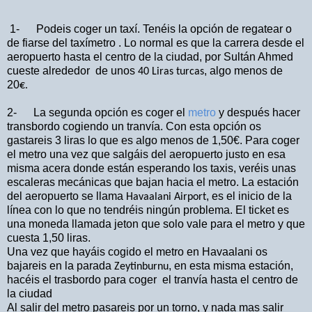
1-
Podeis coger un taxí. Tenéis la opción de regatear o
de fiarse del taxímetro . Lo normal es que la
carrera desde el
aeropuerto hasta el centro de la ciudad, por Sultán Ahmed
cueste alrededor
de unos
, algo menos de
40 Liras turcas
20
€.
2- La segunda opción es coger el
metro
y después hacer
transbordo cogiendo un tranvía. Con esta opción os
gastareis 3 liras lo que es algo menos de 1,50€.
Para coger
el metro una vez que salgáis del aeropuerto justo en esa
misma acera donde están esperando los taxis, veréis unas
escaleras mecánicas que bajan hacia el metro. La estación
del aeropuerto se llama
, es el inicio de la
Havaalani Airport
línea con lo que no tendréis ningún problema. El ticket es
una moneda llamada jeton que solo vale para el metro y que
cuesta 1,50 liras.
Una vez que hayáis cogido el metro en Havaalani os
bajareis en la parada
, en esta misma estación,
Zeytinburnu
hacéis el trasbordo para coger
el tranvía hasta el centro de
la ciudad
Al salir del metro pasareis por un torno, y nada mas salir