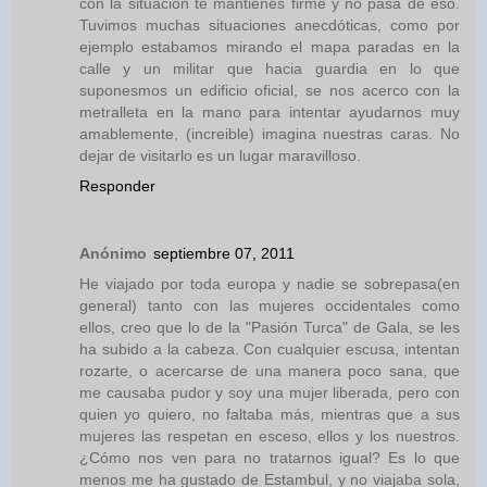
con la situación te mantienes firme y no pasa de eso.
Tuvimos muchas situaciones anecdóticas, como por
ejemplo estabamos mirando el mapa paradas en la
calle y un militar que hacia guardia en lo que
suponesmos un edificio oficial, se nos acerco con la
metralleta en la mano para intentar ayudarnos muy
amablemente, (increible) imagina nuestras caras. No
dejar de visitarlo es un lugar maravilloso.
Responder
Anónimo
septiembre 07, 2011
He viajado por toda europa y nadie se sobrepasa(en
general) tanto con las mujeres occidentales como
ellos, creo que lo de la "Pasión Turca" de Gala, se les
ha subido a la cabeza. Con cualquier escusa, intentan
rozarte, o acercarse de una manera poco sana, que
me causaba pudor y soy una mujer liberada, pero con
quien yo quiero, no faltaba más, mientras que a sus
mujeres las respetan en esceso, ellos y los nuestros.
¿Cómo nos ven para no tratarnos igual? Es lo que
menos me ha gustado de Estambul, y no viajaba sola,