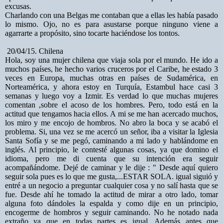
excusas.
Charlando con una Belgas me contaban que a ellas les había pasado
lo mismo. Ojo, no es para asustarse porque ninguno viene a
agarrarte a propósito, sino tocarte haciéndose los tontos.
20/04/15. Chilena
Hola, soy una mujer chilena que viaja sola por el mundo. He ido a
muchos países, he hecho varios cruceros por el Caribe, he estado 3
veces en Europa, muchas otras en países de Sudamérica, en
Norteamérica, y ahora estoy en Turquía, Estambul hace casi 3
semanas y luego voy a Izmir. Es verdad lo que muchas mujeres
comentan ,sobre el acoso de los hombres. Pero, todo está en la
actitud que tengamos hacia ellos. A mi se me han acercado muchos,
los miro y me encojo de hombros. No abro la boca y se acabó el
problema. Si, una vez se me acercó un señor, iba a visitar la Iglesia
Santa Sofía y se me pegó, caminando a mi lado y hablándome en
inglés. Al principio, le contesté algunas cosas, ya que domino el
idioma, pero me di cuenta que su intención era seguir
acompañándome. Dejé de caminar y le dije : " Desde aquí quiero
seguir sola pues es lo que me gusta,...ESTAR SOLA. igual siguió y
entré a un negocio a preguntar cualquier cosa y no salí hasta que se
fue. Desde ahí he tomado la actitud de mirar a otro lado, tomar
alguna foto dándoles la espalda y como dije en un principio,
encogerme de hombros y seguir caminando. No he notado nada
extraño ya que en todas partes es igual. Además antes que