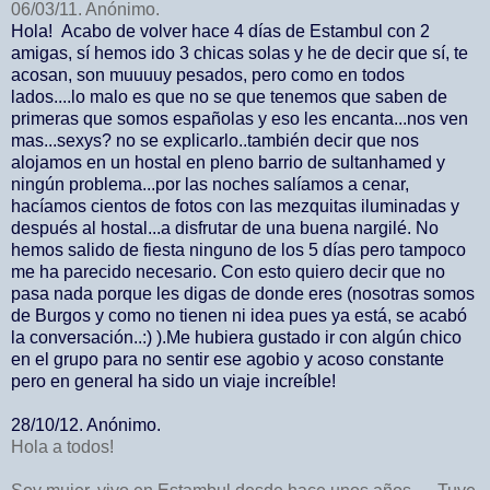
06/03/11. Anónimo.
Hola!
Acabo de volver hace 4 días de Estambul con 2
amigas, sí hemos ido 3 chicas solas y he de decir que sí, te
acosan, son muuuuy pesados, pero como en todos
lados....lo malo es que no se que tenemos que saben de
primeras que somos españolas y eso les encanta...nos ven
mas...sexys? no se explicarlo..también decir que nos
alojamos en un hostal en pleno barrio de sultanhamed y
ningún problema...por las noches salíamos a cenar,
hacíamos cientos de fotos con las mezquitas iluminadas y
después al hostal...a disfrutar de una buena nargilé. No
hemos salido de fiesta ninguno de los 5 días pero tampoco
me ha parecido necesario. Con esto quiero decir que no
pasa nada porque les digas de donde eres (nosotras somos
de Burgos y como no tienen ni idea pues ya está, se acabó
la conversación..:) ).Me hubiera gustado ir con algún chico
en el grupo para no sentir ese agobio y acoso constante
pero en general ha sido un viaje increíble!
28/10/12. Anónimo.
Hola a todos!