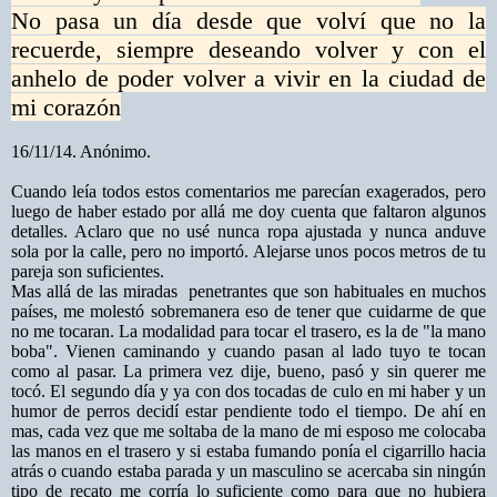
No pasa un día desde que volví que no la
recuerde, siempre deseando volver y con el
anhelo de poder volver a vivir en la ciudad de
mi corazón
16/11/14. Anónimo.
Cuando leía todos estos comentarios me parecían exagerados, pero
luego de haber estado por allá me doy cuenta que faltaron algunos
detalles. Aclaro que no usé nunca ropa ajustada y nunca anduve
sola por la calle, pero no importó. Alejarse unos pocos metros de tu
pareja son suficientes.
Mas allá de las miradas penetrantes que son habituales en muchos
países, me molestó sobremanera eso de tener que cuidarme de que
no me tocaran. La modalidad para tocar el trasero, es la de "la mano
boba". Vienen caminando y cuando pasan al lado tuyo te tocan
como al pasar. La primera vez dije, bueno, pasó y sin querer me
tocó. El segundo día y ya con dos tocadas de culo en mi haber y un
humor de perros decidí estar pendiente todo el tiempo. De ahí en
mas, cada vez que me soltaba de la mano de mi esposo me colocaba
las manos en el trasero y si estaba fumando ponía el cigarrillo hacia
atrás o cuando estaba parada y un masculino se acercaba sin ningún
tipo de recato me corría lo suficiente como para que no hubiera