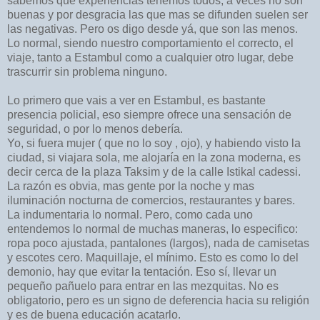
sabemos que experiencias tenemos todos, a veces no son
buenas y por desgracia las que mas se difunden suelen ser
las negativas. Pero os digo desde yá, que son las menos.
Lo normal, siendo nuestro comportamiento el correcto, el
viaje, tanto a Estambul como a cualquier otro lugar, debe
trascurrir sin problema ninguno.
Lo primero que vais a ver en Estambul, es bastante
presencia policial, eso siempre ofrece una sensación de
seguridad, o por lo menos debería.
Yo, si fuera mujer ( que no lo soy , ojo), y habiendo visto la
ciudad, si viajara sola, me alojaría en la zona moderna, es
decir cerca de la plaza Taksim y de la calle Istikal cadessi.
La razón es obvia, mas gente por la noche y mas
iluminación nocturna de comercios, restaurantes y bares.
La indumentaria lo normal. Pero, como cada uno
entendemos lo normal de muchas maneras, lo especifico:
ropa poco ajustada, pantalones (largos), nada de camisetas
y escotes cero. Maquillaje, el mínimo. Esto es como lo del
demonio, hay que evitar la tentación. Eso sí, llevar un
pequeño pañuelo para entrar en las mezquitas. No es
obligatorio, pero es un signo de deferencia hacia su religión
y es de buena educación acatarlo.