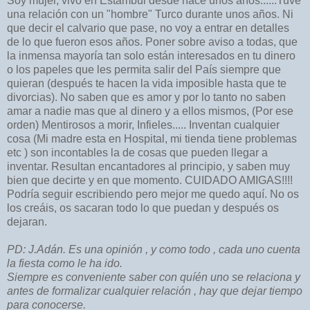
Soy mujer, vivo en Estambul desde hace unos años......Tuve
una relación con un "hombre" Turco durante unos años. Ni
que decir el calvario que pase, no voy a entrar en detalles
de lo que fueron esos años. Poner sobre aviso a todas, que
la inmensa mayoría tan solo están interesados en tu dinero
o los papeles que les permita salir del País siempre que
quieran (después te hacen la vida imposible hasta que te
divorcias). No saben que es amor y por lo tanto no saben
amar a nadie mas que al dinero y a ellos mismos, (Por ese
orden) Mentirosos a morir, Infieles..... Inventan cualquier
cosa (Mi madre esta en Hospital, mi tienda tiene problemas
etc ) son incontables la de cosas que pueden llegar a
inventar. Resultan encantadores al principio, y saben muy
bien que decirte y en que momento. CUIDADO AMIGAS!!!!
Podría seguir escribiendo pero mejor me quedo aquí. No os
los creáis, os sacaran todo lo que puedan y después os
dejaran.
PD: J.Adán. Es una opinión , y como todo , cada uno cuenta
la fiesta como le ha ido.
Siempre es conveniente saber con quíén uno se relaciona y
antes de formalizar cualquier relación , hay que dejar tiempo
para conocerse.