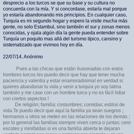
desprecio a los turcos se que su base y su cultura no
concuerda con la mía. Y si concordase, estaría mal porque
yo estaría abandonando mis principios. En cualquier caso,
Turquía es mi segundo hogar y espero la visite mucha más
gente, no solo Estambul, sino también el sur y zonas menos
conocidas, y ojala algún día la gente pueda entender sobre
Turquía un poquito mas allá del turismo típico, cansino y
sistematizado que vivimos hoy en día.
22/07/14. Anónimo
Pues a las chicas que están ilusionadas con estos
hombres turcos les puedo decir que hay que tener mucha
paciencia y valentia y estar enamoradisima! en verdad si
quieres abandonar tu vida y venir a turquia yo soy latina
también y me case con un hombre turco y no es fácil lidiar
con ciertos aspectos !
De religión; familia; costumbres; comidas; estilos de
vida.Te puedo decir que aquí la familia ya sean suegros ;
hermanos u otros se meten en las relaciones de los demás ;
por lo general las familias siempre viven cerca o juntas; cero
escotes y minifaldas si es una familia abierta te dejaran