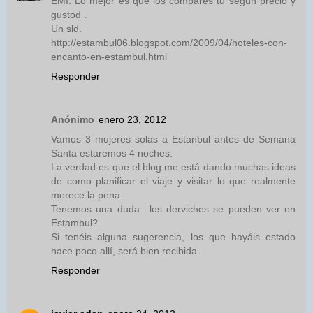
EMI. Lo mejor es que los compares tu según precio y
gustod .
Un sld.
http://estambul06.blogspot.com/2009/04/hoteles-con-
encanto-en-estambul.html
Responder
Anónimo
enero 23, 2012
Vamos 3 mujeres solas a Estanbul antes de Semana
Santa estaremos 4 noches.
La verdad es que el blog me está dando muchas ideas
de como planificar el viaje y visitar lo que realmente
merece la pena.
Tenemos una duda.. los derviches se pueden ver en
Estambul?.
Si tenéis alguna sugerencia, los que hayáis estado
hace poco allí, será bien recibida.
Responder