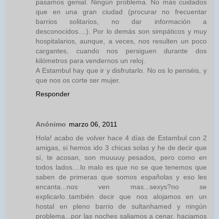
pasamos genial. Ningún problema. No más cuidados
que en una gran ciudad (procurar no frecuentar
barrios solitarios, no dar información a
desconocidos....). Por lo demás son simpáticos y muy
hospitalarios, aunque, a veces, nos resulten un poco
cargantes, cuando nos persiguen durante dos
kilómetros para vendernos un reloj.
A Estambul hay que ir y disfrutarlo. No os lo penséis, y
que nos os corte ser mujer.
Responder
Anónimo
marzo 06, 2011
Hola! acabo de volver hace 4 días de Estambul con 2
amigas, sí hemos ido 3 chicas solas y he de decir que
sí, te acosan, son muuuuy pesados, pero como en
todos lados....lo malo es que no se que tenemos que
saben de primeras que somos españolas y eso les
encanta...nos ven mas...sexys?no se
explicarlo..también decir que nos alojamos en un
hostal en pleno barrio de sultanhamed y ningún
problema...por las noches saliamos a cenar, haciamos