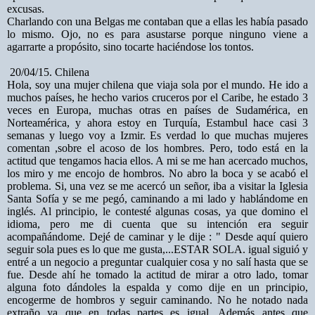
excusas.
Charlando con una Belgas me contaban que a ellas les había pasado
lo mismo. Ojo, no es para asustarse porque ninguno viene a
agarrarte a propósito, sino tocarte haciéndose los tontos.
20/04/15. Chilena
Hola, soy una mujer chilena que viaja sola por el mundo. He ido a
muchos países, he hecho varios cruceros por el Caribe, he estado 3
veces en Europa, muchas otras en países de Sudamérica, en
Norteamérica, y ahora estoy en Turquía, Estambul hace casi 3
semanas y luego voy a Izmir. Es verdad lo que muchas mujeres
comentan ,sobre el acoso de los hombres. Pero, todo está en la
actitud que tengamos hacia ellos. A mi se me han acercado muchos,
los miro y me encojo de hombros. No abro la boca y se acabó el
problema. Si, una vez se me acercó un señor, iba a visitar la Iglesia
Santa Sofía y se me pegó, caminando a mi lado y hablándome en
inglés. Al principio, le contesté algunas cosas, ya que domino el
idioma, pero me di cuenta que su intención era seguir
acompañándome. Dejé de caminar y le dije : " Desde aquí quiero
seguir sola pues es lo que me gusta,...ESTAR SOLA. igual siguió y
entré a un negocio a preguntar cualquier cosa y no salí hasta que se
fue. Desde ahí he tomado la actitud de mirar a otro lado, tomar
alguna foto dándoles la espalda y como dije en un principio,
encogerme de hombros y seguir caminando. No he notado nada
extraño ya que en todas partes es igual. Además antes que