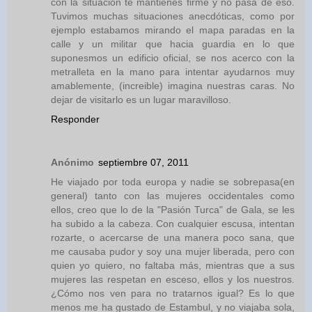
con la situación te mantienes firme y no pasa de eso.
Tuvimos muchas situaciones anecdóticas, como por
ejemplo estabamos mirando el mapa paradas en la
calle y un militar que hacia guardia en lo que
suponesmos un edificio oficial, se nos acerco con la
metralleta en la mano para intentar ayudarnos muy
amablemente, (increible) imagina nuestras caras. No
dejar de visitarlo es un lugar maravilloso.
Responder
Anónimo
septiembre 07, 2011
He viajado por toda europa y nadie se sobrepasa(en
general) tanto con las mujeres occidentales como
ellos, creo que lo de la "Pasión Turca" de Gala, se les
ha subido a la cabeza. Con cualquier escusa, intentan
rozarte, o acercarse de una manera poco sana, que
me causaba pudor y soy una mujer liberada, pero con
quien yo quiero, no faltaba más, mientras que a sus
mujeres las respetan en esceso, ellos y los nuestros.
¿Cómo nos ven para no tratarnos igual? Es lo que
menos me ha gustado de Estambul, y no viajaba sola,