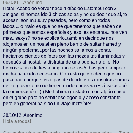
06/03/11. Anónimo.
Hola!
Acabo de volver hace 4 días de Estambul con 2
amigas, sí hemos ido 3 chicas solas y he de decir que sí, te
acosan, son muuuuy pesados, pero como en todos
lados....lo malo es que no se que tenemos que saben de
primeras que somos españolas y eso les encanta...nos ven
mas...sexys? no se explicarlo..también decir que nos
alojamos en un hostal en pleno barrio de sultanhamed y
ningún problema...por las noches salíamos a cenar,
hacíamos cientos de fotos con las mezquitas iluminadas y
después al hostal...a disfrutar de una buena nargilé. No
hemos salido de fiesta ninguno de los 5 días pero tampoco
me ha parecido necesario. Con esto quiero decir que no
pasa nada porque les digas de donde eres (nosotras somos
de Burgos y como no tienen ni idea pues ya está, se acabó
la conversación..:) ).Me hubiera gustado ir con algún chico
en el grupo para no sentir ese agobio y acoso constante
pero en general ha sido un viaje increíble!
28/10/12. Anónimo.
Hola a todos!