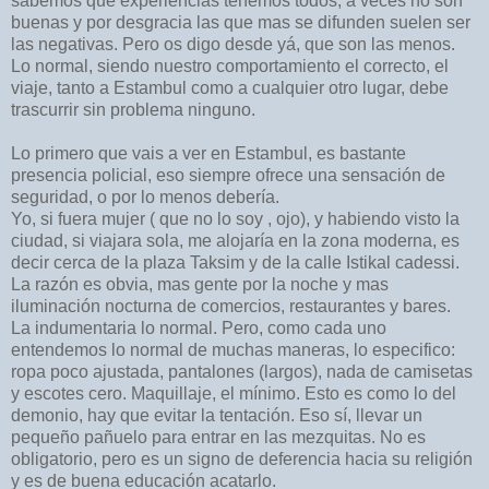
sabemos que experiencias tenemos todos, a veces no son
buenas y por desgracia las que mas se difunden suelen ser
las negativas. Pero os digo desde yá, que son las menos.
Lo normal, siendo nuestro comportamiento el correcto, el
viaje, tanto a Estambul como a cualquier otro lugar, debe
trascurrir sin problema ninguno.
Lo primero que vais a ver en Estambul, es bastante
presencia policial, eso siempre ofrece una sensación de
seguridad, o por lo menos debería.
Yo, si fuera mujer ( que no lo soy , ojo), y habiendo visto la
ciudad, si viajara sola, me alojaría en la zona moderna, es
decir cerca de la plaza Taksim y de la calle Istikal cadessi.
La razón es obvia, mas gente por la noche y mas
iluminación nocturna de comercios, restaurantes y bares.
La indumentaria lo normal. Pero, como cada uno
entendemos lo normal de muchas maneras, lo especifico:
ropa poco ajustada, pantalones (largos), nada de camisetas
y escotes cero. Maquillaje, el mínimo. Esto es como lo del
demonio, hay que evitar la tentación. Eso sí, llevar un
pequeño pañuelo para entrar en las mezquitas. No es
obligatorio, pero es un signo de deferencia hacia su religión
y es de buena educación acatarlo.