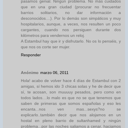
pasamos genial. Ningún problema. No más cuidados
que en una gran ciudad (procurar no frecuentar
barrios solitarios, no dar información a
desconocidos....). Por lo demás son simpáticos y muy
hospitalarios, aunque, a veces, nos resulten un poco
cargantes, cuando nos persiguen durante dos
kilómetros para vendernos un reloj.
A Estambul hay que ir y disfrutarlo. No os lo penséis, y
que nos os corte ser mujer.
Responder
Anónimo
marzo 06, 2011
Hola! acabo de volver hace 4 días de Estambul con 2
amigas, sí hemos ido 3 chicas solas y he de decir que
sí, te acosan, son muuuuy pesados, pero como en
todos lados....lo malo es que no se que tenemos que
saben de primeras que somos españolas y eso les
encanta...nos ven mas...sexys?no se
explicarlo..también decir que nos alojamos en un
hostal en pleno barrio de sultanhamed y ningún
problema...por las noches saliamos a cenar, haciamos