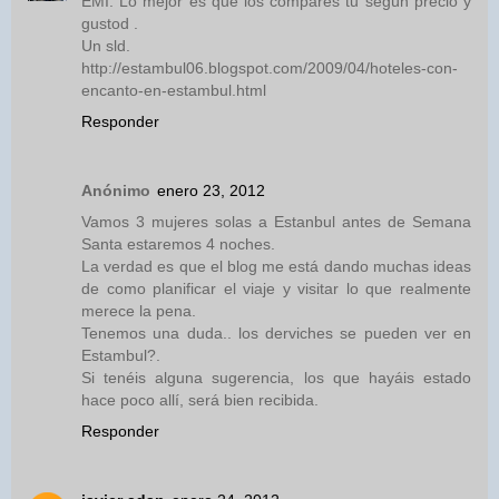
EMI. Lo mejor es que los compares tu según precio y
gustod .
Un sld.
http://estambul06.blogspot.com/2009/04/hoteles-con-
encanto-en-estambul.html
Responder
Anónimo
enero 23, 2012
Vamos 3 mujeres solas a Estanbul antes de Semana
Santa estaremos 4 noches.
La verdad es que el blog me está dando muchas ideas
de como planificar el viaje y visitar lo que realmente
merece la pena.
Tenemos una duda.. los derviches se pueden ver en
Estambul?.
Si tenéis alguna sugerencia, los que hayáis estado
hace poco allí, será bien recibida.
Responder