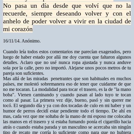
No pasa un día desde que volví que no la
recuerde, siempre deseando volver y con el
anhelo de poder volver a vivir en la ciudad de
mi corazón
16/11/14. Anónimo.
Cuando leía todos estos comentarios me parecían exagerados, pero
luego de haber estado por allá me doy cuenta que faltaron algunos
detalles. Aclaro que no usé nunca ropa ajustada y nunca anduve
sola por la calle, pero no importó. Alejarse unos pocos metros de tu
pareja son suficientes.
Mas allá de las miradas penetrantes que son habituales en muchos
países, me molestó sobremanera eso de tener que cuidarme de que
no me tocaran. La modalidad para tocar el trasero, es la de "la mano
boba". Vienen caminando y cuando pasan al lado tuyo te tocan
como al pasar. La primera vez dije, bueno, pasó y sin querer me
tocó. El segundo día y ya con dos tocadas de culo en mi haber y un
humor de perros decidí estar pendiente todo el tiempo. De ahí en
mas, cada vez que me soltaba de la mano de mi esposo me colocaba
las manos en el trasero y si estaba fumando ponía el cigarrillo hacia
atrás o cuando estaba parada y un masculino se acercaba sin ningún
tipo de recato me corría lo suficiente como para que no hubiera