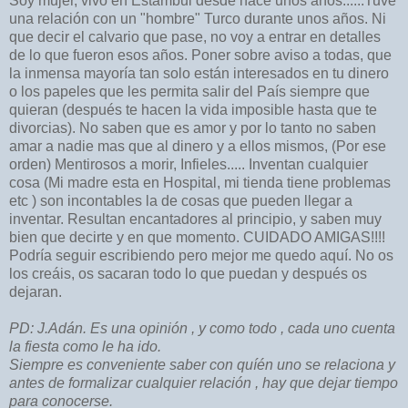
Soy mujer, vivo en Estambul desde hace unos años......Tuve
una relación con un "hombre" Turco durante unos años. Ni
que decir el calvario que pase, no voy a entrar en detalles
de lo que fueron esos años. Poner sobre aviso a todas, que
la inmensa mayoría tan solo están interesados en tu dinero
o los papeles que les permita salir del País siempre que
quieran (después te hacen la vida imposible hasta que te
divorcias). No saben que es amor y por lo tanto no saben
amar a nadie mas que al dinero y a ellos mismos, (Por ese
orden) Mentirosos a morir, Infieles..... Inventan cualquier
cosa (Mi madre esta en Hospital, mi tienda tiene problemas
etc ) son incontables la de cosas que pueden llegar a
inventar. Resultan encantadores al principio, y saben muy
bien que decirte y en que momento. CUIDADO AMIGAS!!!!
Podría seguir escribiendo pero mejor me quedo aquí. No os
los creáis, os sacaran todo lo que puedan y después os
dejaran.
PD: J.Adán. Es una opinión , y como todo , cada uno cuenta
la fiesta como le ha ido.
Siempre es conveniente saber con quíén uno se relaciona y
antes de formalizar cualquier relación , hay que dejar tiempo
para conocerse.