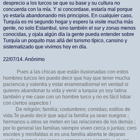
desprecio a los turcos se que su base y su cultura no
concuerda con la mía. Y si concordase, estaría mal porque
yo estaría abandonando mis principios. En cualquier caso,
Turquía es mi segundo hogar y espero la visite mucha más
gente, no solo Estambul, sino también el sur y zonas menos
conocidas, y ojala algún día la gente pueda entender sobre
Turquía un poquito mas allá del turismo típico, cansino y
sistematizado que vivimos hoy en día.
22/07/14. Anónimo
Pues a las chicas que están ilusionadas con estos
hombres turcos les puedo decir que hay que tener mucha
paciencia y valentia y estar enamoradisima! en verdad si
quieres abandonar tu vida y venir a turquia yo soy latina
también y me case con un hombre turco y no es fácil lidiar
con ciertos aspectos !
De religión; familia; costumbres; comidas; estilos de
vida.Te puedo decir que aquí la familia ya sean suegros ;
hermanos u otros se meten en las relaciones de los demás ;
por lo general las familias siempre viven cerca o juntas; cero
escotes y minifaldas si es una familia abierta te dejaran