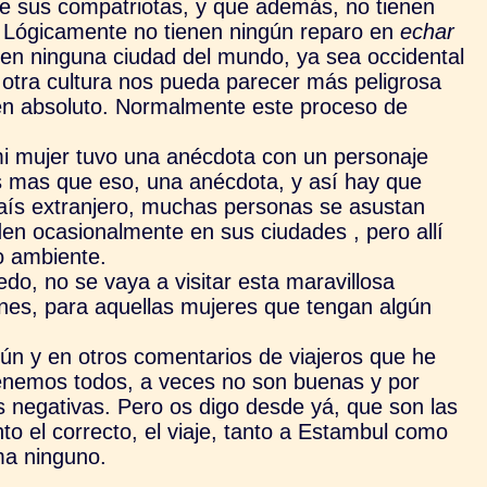
ue sus compatriotas, y que además, no tienen
s. Lógicamente no tienen ningún reparo en
echar
l en ninguna ciudad del mundo, ya sea occidental
n otra cultura nos pueda parecer más peligrosa
s en absoluto. Normalmente este proceso de
mi mujer tuvo una anécdota con un personaje
s mas que eso, una anécdota, y así hay que
país extranjero, muchas personas se asustan
en ocasionalmente en sus ciudades , pero allí
o ambiente.
do, no se vaya a visitar esta maravillosa
nes, para aquellas mujeres que tengan algún
ún y en otros comentarios de viajeros que he
tenemos todos, a veces no son buenas y por
s negativas. Pero os digo desde yá, que son las
 el correcto, el viaje, tanto a Estambul como
ema ninguno.