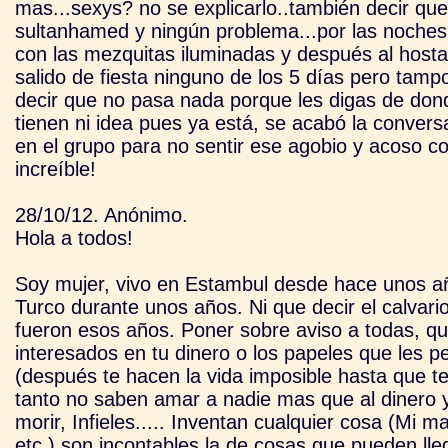
mas...sexys? no se explicarlo..también decir que
sultanhamed y ningún problema...por las noches
con las mezquitas iluminadas y después al hosta
salido de fiesta ninguno de los 5 días pero tam
decir que no pasa nada porque les digas de do
tienen ni idea pues ya está, se acabó la convers
en el grupo para no sentir ese agobio y acoso co
increíble!
28/10/12. Anónimo.
Hola a todos!
Soy mujer, vivo en Estambul desde hace unos añ
Turco durante unos años. Ni que decir el calvari
fueron esos años. Poner sobre aviso a todas, q
interesados en tu dinero o los papeles que les p
(después te hacen la vida imposible hasta que t
tanto no saben amar a nadie mas que al dinero 
morir, Infieles..... Inventan cualquier cosa (Mi 
etc ) son incontables la de cosas que pueden lle