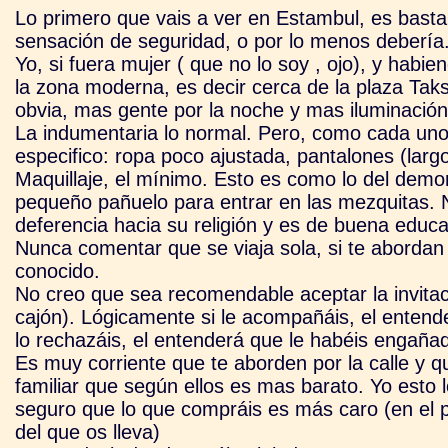
Lo primero que vais a ver en Estambul, es basta
sensación de seguridad, o por lo menos debería
Yo, si fuera mujer ( que no lo soy , ojo), y habien
la zona moderna, es decir cerca de la plaza Taksi
obvia, mas gente por la noche y mas iluminación
La indumentaria lo normal. Pero, como cada un
especifico: ropa poco ajustada, pantalones (larg
Maquillaje, el mínimo. Esto es como lo del demoni
pequeño pañuelo para entrar en las mezquitas. N
deferencia hacia su religión y es de buena educa
Nunca comentar que se viaja sola, si te aborda
conocido.
No creo que sea recomendable aceptar la invitac
cajón). Lógicamente si le acompañáis, el entende
lo rechazáis, el entenderá que le habéis engaña
Es muy corriente que te aborden por la calle y 
familiar que según ellos es mas barato. Yo esto lo
seguro que lo que compráis es más caro (en el pr
del que os lleva)