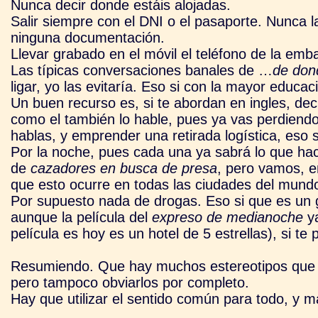
Nunca decir donde estáis alojadas.
Salir siempre con el DNI o el pasaporte. Nunca 
ninguna documentación.
Llevar grabado en el móvil el teléfono de la emb
Las típicas conversaciones banales de …
de don
ligar, yo las evitaría. Eso si con la mayor educac
Un buen recurso es, si te abordan en ingles, de
como el también lo hable, pues ya vas perdiendo 
hablas, y emprender una retirada logística, eso s
Por la noche, pues cada una ya sabrá lo que hac
de
cazadores en busca de presa
, pero vamos, e
que esto ocurre en todas las ciudades del mund
Por supuesto nada de drogas. Eso si que es un 
aunque la película del
expreso de medianoche
ya
película es hoy es un hotel de 5 estrellas), si te 
Resumiendo. Que hay muchos estereotipos que no
pero tampoco obviarlos por completo.
Hay que utilizar el sentido común para todo, y m