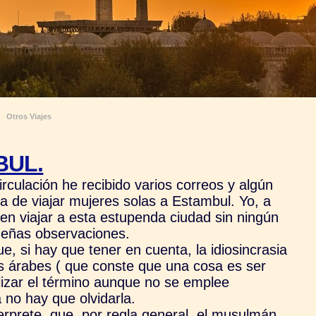
Otros Viajes
BUL.
irculación he recibido varios correos y algún
a de viajar mujeres solas a Estambul. Yo, a
en viajar a esta estupenda ciudad sin ningún
queñas observaciones.
 si hay que tener en cuenta, la idiosincrasia
s árabes ( que conste que una cosa es ser
lizar el término aunque no se emplee
a no hay que olvidarla.
erprete, que, por regla general, el musulmán