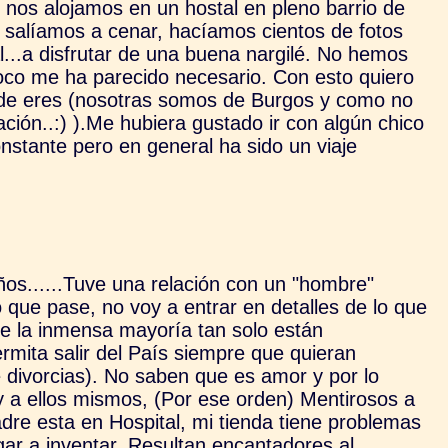
 nos alojamos en un hostal en pleno barrio de
 salíamos a cenar, hacíamos cientos de fotos
l...a disfrutar de una buena nargilé. No hemos
poco me ha parecido necesario. Con esto quiero
nde eres (nosotras somos de Burgos y como no
ación..:) ).Me hubiera gustado ir con algún chico
nstante pero en general ha sido un viaje
os......Tuve una relación con un "hombre"
o que pase, no voy a entrar en detalles de lo que
ue la inmensa mayoría tan solo están
ermita salir del País siempre que quieran
e divorcias). No saben que es amor y por lo
y a ellos mismos, (Por ese orden) Mentirosos a
madre esta en Hospital, mi tienda tiene problemas
gar a inventar. Resultan encantadores al