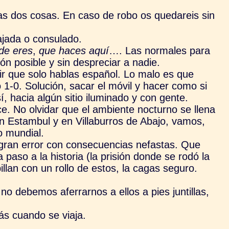
las dos cosas. En caso de robo os quedareis sin
ajada o consulado.
de eres
,
que haces aquí
…. Las normales para
ión posible y sin despreciar a nadie.
cir que solo hablas español. Lo malo es que
1-0. Solución, sacar el móvil y hacer como si
í, hacia algún sitio iluminado y con gente.
e. No olvidar que el ambiente nocturno se llena
n Estambul y en Villaburros de Abajo, vamos,
o mundial.
gran error con consecuencias nefastas. Que
 paso a la historia (la prisión donde se rodó la
pillan con un rollo de estos, la cagas seguro.
 debemos aferrarnos a ellos a pies juntillas,
ás cuando se viaja.