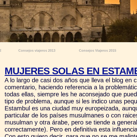
2
Consejos viajeros 2013
Consejos Viajeros 2015
MUJERES SOLAS EN ESTAM
A lo largo de casi dos años que lleva el blog en c
comentario, haciendo referencia a la problemátic
todas ellas, siempre les he aconsejado que pued
tipo de problema, aunque si les indico unas pe
Estambul es una ciudad muy europeizada, aunque,
particular de los países musulmanes o con raice
musulman y otra árabe, pero se tiende a genera
correctamente). Pero en definitiva esta influenci
Con esto quiero decir, para que no se me malint