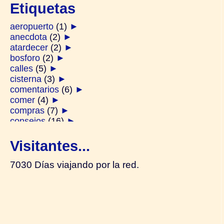
Etiquetas
aeropuerto
(1)
►
anecdota
(2)
►
atardecer
(2)
►
bosforo
(2)
►
calles
(5)
►
cisterna
(3)
►
comentarios
(6)
►
comer
(4)
►
compras
(7)
►
consejos
(16)
►
derviches
(1)
►
diarios
(2)
►
Visitantes...
ferry
(2)
►
festivos
(1)
►
7030 Días viajando por la red.
galata
(2)
►
generalidades
(14)
►
gente
(4)
►
hamam
(1)
►
harem
(2)
►