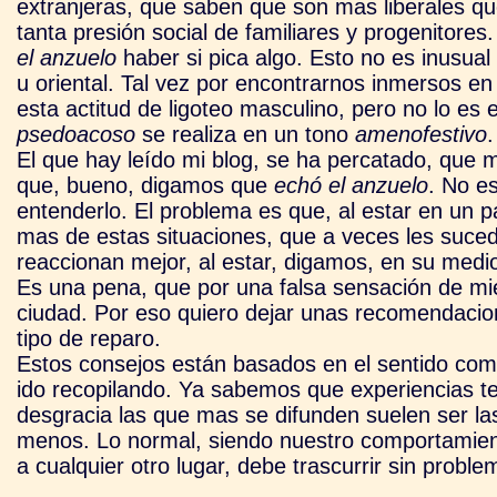
extranjeras, que saben que son mas liberales q
tanta presión social de familiares y progenitore
el anzuelo
haber si pica algo. Esto no es inusua
u oriental. Tal vez por encontrarnos inmersos e
esta actitud de ligoteo masculino, pero no lo e
psedoacoso
se realiza en un tono
amenofestivo
.
El que hay leído mi blog, se ha percatado, que 
que, bueno, digamos que
echó el anzuelo
. No e
entenderlo. El problema es que, al estar en un 
mas de estas situaciones, que a veces les suced
reaccionan mejor, al estar, digamos, en su medi
Es una pena, que por una falsa sensación de mie
ciudad. Por eso quiero dejar unas recomendacio
tipo de reparo.
Estos consejos están basados en el sentido com
ido recopilando. Ya sabemos que experiencias 
desgracia las que mas se difunden suelen ser la
menos. Lo normal, siendo nuestro comportamiento
a cualquier otro lugar, debe trascurrir sin probl