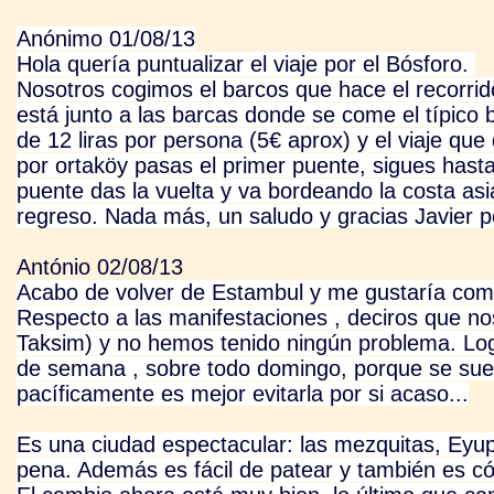
Anónimo 01/08/13
Hola quería puntualizar el viaje por el Bósforo.
Nosotros cogimos el barcos que hace el recorri
está junto a las barcas donde se come el típico 
de 12 liras por persona (5€ aprox) y el viaje q
por ortaköy pasas el primer puente, sigues hast
puente das la vuelta y va bordeando la costa asi
regreso. Nada más, un saludo y gracias Javier po
António 02/08/13
Acabo de volver de Estambul y me gustaría comp
Respecto a las manifestaciones , deciros que no
Taksim) y no hemos tenido ningún problema. Log
de semana , sobre todo domingo, porque se suel
pacíficamente es mejor evitarla por si acaso...
Es una ciudad espectacular: las mezquitas, Eyup,
pena. Además es fácil de patear y también es c