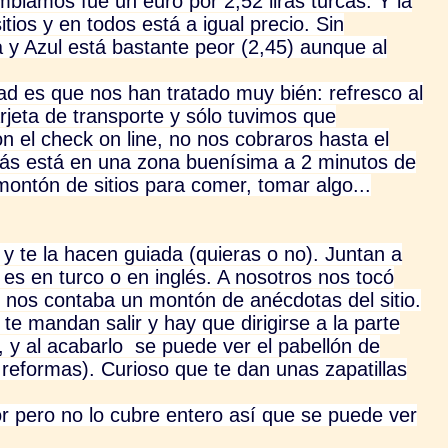
biamos fue un euro por 2,52 liras turcas. Y la
itios y en todos está a igual precio. Sin
 y Azul está bastante peor (2,45) aunque al
ad es que nos han tratado muy bién: refresco al
arjeta de transporte y sólo tuvimos que
on el check on line, no nos cobraros hasta el
emás está en una zona buenísima a 2 minutos de
montón de sitios para comer, tomar algo...
y te la hacen guiada (quieras o no). Juntan a
o es en turco o en inglés. A nosotros nos tocó
 nos contaba un montón de anécdotas del sitio.
te mandan salir y hay que dirigirse a la parte
 y al acabarlo se puede ver el pabellón de
en reformas). Curioso que te dan unas zapatillas
ior pero no lo cubre entero así que se puede ver