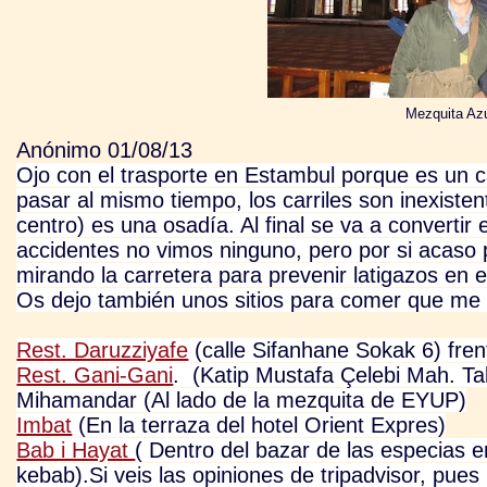
Mezquita Az
Anónimo 01/08/13
Ojo con el trasporte en Estambul porque es un c
pasar al mismo tiempo, los carriles son inexisten
centro) es una osadía. Al final se va a convertir
accidentes no vimos ninguno, pero por si acaso po
mirando la carretera para prevenir latigazos en 
Os dejo también unos sitios para comer que me 
Rest. Daruzziyafe
(calle Sifanhane Sokak 6) fren
Rest. Gani-Gani
. (
Katip Mustafa Çelebi Mah. T
Mihamandar (Al lado de la mezquita de EYUP)
Imbat
(En la terraza del hotel Orient Expres)
Bab i Hayat
( Dentro del bazar de las especias 
kebab).Si veis las opiniones de tripadvisor, pues