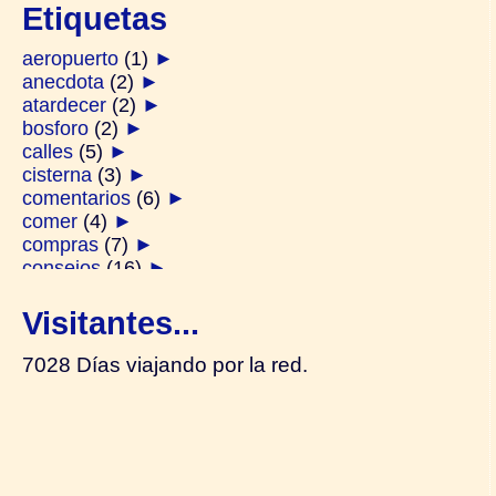
Etiquetas
aeropuerto
(1)
►
anecdota
(2)
►
atardecer
(2)
►
bosforo
(2)
►
calles
(5)
►
cisterna
(3)
►
comentarios
(6)
►
comer
(4)
►
compras
(7)
►
consejos
(16)
►
derviches
(1)
►
diarios
(2)
►
Visitantes...
ferry
(2)
►
festivos
(1)
►
7028 Días viajando por la red.
galata
(2)
►
generalidades
(14)
►
gente
(4)
►
hamam
(1)
►
harem
(2)
►