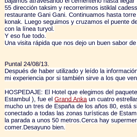
bajamos atravesando el cementerio hasta llegar
55 dirección taksim y recorrerimos istiklal cade
restaurante Gani Gani. Continuamos hasta torre 
konak. Luego seguimos y cruzamos el puente de g
con la línea turyol.
Y eso fue todo.
Una visita rápida que nos dejo un buen sabor de
Puntal 24/08/13.
Después de haber utilizado y leído la información
mi experiencia por si también sirve a los que ve
HOSPEDAJE: El Hotel que elegimos del paquete 
Estambul ), fue el
Grand Anka
un cuatro estrella
mucho un tres de España de los años 80, está s
conectado a todas las zonas turísticas de Estamb
la parada a unos 50 metros.
Cerca hay supermerc
comer.Desayuno bien.