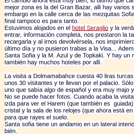
El cambio ahora está muy bien, lo último que cam
mejor zona es la del Gran Bazar, alli hay varios s
embargo en la calle cerca de las mezquitas Sofia
final tampoco es para tanto.
Estuvimos alojados en el
hotel Seraglio
y la verd
entrar, información completa, nos prestaron la t
recargarla y al irnos devolvérsela, nos imprimier
último día y no pusieron trabas a la Visa... Ad
Santa Sofia y la M. Azul y de Topkaki. Y hay un 
también hay muchos hoteles por
allí.
La visita a Dolmamabahce cuesta 40 liras turcas 
unos 30 visitantes y te llevan por el palacio. Sól
uno que sabía algo de español y era muy majo y
No se puede hacer fotos. Cuando acaba la visita 
izda para ver el Harem (que también es guiada),
cristal y la sala de los relojes (que ahora está 
para que rayes el suelo.
Santa sofia tiene un andamio en un lateral inter
bién.