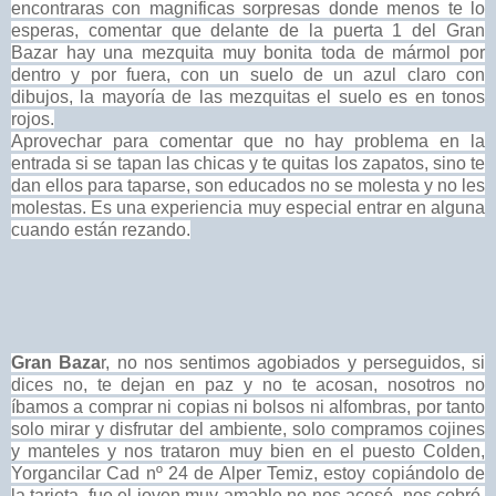
encontraras con magnificas sorpresas donde menos te lo
esperas, comentar que delante de la puerta 1 del Gran
Bazar hay una mezquita muy bonita toda de mármol por
dentro y por fuera, con un suelo de un azul claro con
dibujos, la mayoría de las mezquitas el suelo es en tonos
rojos.
Aprovechar para comentar que no hay problema en la
entrada si se tapan las chicas y te quitas los zapatos, sino te
dan ellos para taparse, son educados no se molesta y no les
molestas. Es una experiencia muy especial entrar en alguna
cuando están rezando.
Gran Baza
r, no nos sentimos agobiados y perseguidos, si
dices no, te dejan en paz y no te acosan, nosotros no
íbamos a comprar ni copias ni bolsos ni alfombras, por tanto
solo mirar y disfrutar del ambiente, solo compramos cojines
y manteles y nos trataron muy bien en el puesto Colden,
Yorgancilar Cad nº 24 de Alper Temiz, estoy copiándolo de
la tarjeta, fue el joven muy amable no nos acosó, nos cobró,