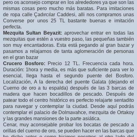
pero os aconsejo comprar en los alrededores ya que son las
mismas cosas pero mucho más baratas. Para imitaciones
de ropa calle Çadırcılar Caddesi, alli nos compramos unas
Converse por unos 25 TL bastante buenas e imitación
perfecta.
Mezquita Sultan Beyazit:
aprovechar entrar en todas las
mezquitas que estén a vuestro paso, las pequeñas también
son muy encantadoras. Esta está pegando al gran bazar y
pasamos a relajarnos de tanta aglomeración de personas
en el gran bazar
Crucero Bosforo:
Precio 12 TL. Frecuencia cada hora.
Duración: 1hora y media, es más que suficiente para ver lo
esencial, llega hasta el segundo puente del Bosforo.
Localización, A la derecha del puente Galata (dejando el
Cuerno de oro a tu espalda) después de las 3 barcas de
madera que hacen bocadillos de pescado. Después de
patear todo el centro histórico es perfecto relajarte sentadito
para navegar y contemplar la ciudad. Desde aquí podrás
contemplar el palacio de Dolmavahce, mezquita de Ortakoy
y las grandes mansiones de la parte asiática.
Cenar, muy aconsejable probar los bocatas de pescado a
orillas del cuerno de oro, se pueden hacer en las barcas que
he dicho antes o como hicimos nosotros al otro lado del