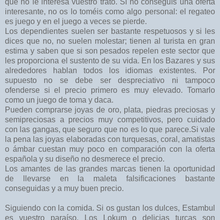
que no le interesa vuestro trato. Si no conseguís una oferta
interesante, no os lo toméis como algo personal: el regateo
es juego y en el juego a veces se pierde.
Los dependientes suelen ser bastante respetuosos y si les
dices que no, no suelen molestar; tienen al turista en gran
estima y saben que si son pesados repelen este sector que
les proporciona el sustento de su vida. En los Bazares y sus
alrededores hablan todos los idiomas existentes. Por
supuesto no se debe ser despreciativo ni tampoco
ofenderse si el precio primero es muy elevado. Tomarlo
como un juego de toma y daca.
Pueden comprarse joyas de oro, plata, piedras preciosas y
semipreciosas a precios muy competitivos, pero cuidado
con las gangas, que seguro que no es lo que parece.Si vale
la pena las joyas elaboradas con turquesas, coral, amatistas
o ámbar cuestan muy poco en comparación con la oferta
española y su diseño no desmerece el precio.
Los amantes de las grandes marcas tienen la oportunidad
de llevarse en la maleta falsificaciones bastante
conseguidas y a muy buen precio.
Siguiendo con la comida. Si os gustan los dulces, Estambul
es vuestro paraíso. Los Lokum o delicias turcas son