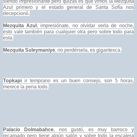
siendo impresionante pero quizás es que vimos la Mezquita
Azul primero y el estado general de Santa Sofía nos
decepcionó.
Mezquita Azul
, impresiónate, no olvidar verla de noche,
esto vale también para cualquier otra pero sobre todo para
esta.
Mezquita Suleymaniye
, no perdérsela, es gigantesca.
Topkapi
ir temprano es un buen consejo, son 5 horas,
merece la pena todo.
Palacio Dolmabahce
, nos gustó, es muy barroco y
recargado pero tiene algún salón y sobre todo la escalera