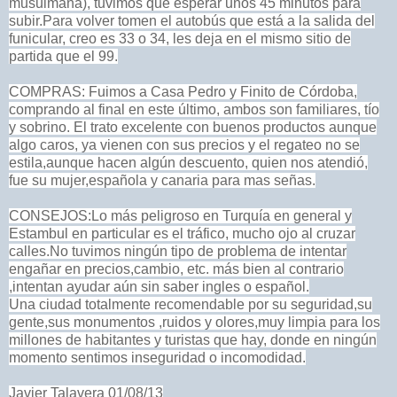
musulmana), tuvimos que esperar unos 45 minutos para
subir.
Para volver tomen el autobús que está a la salida del
funicular, creo es 33 o 34, les deja en el mismo sitio de
partida que el 99.
COMPRAS: Fuimos a Casa Pedro y Finito de Córdoba,
comprando al final en este último, ambos son familiares, tío
y sobrino. El trato excelente con buenos productos aunque
algo caros, ya vienen con sus precios y el regateo no se
estila,aunque hacen algún descuento, quien nos atendió,
fue su mujer,española y canaria para mas señas.
CONSEJOS:Lo más peligroso en Turquía en general y
Estambul en particular es el tráfico, mucho ojo al cruzar
calles.
No tuvimos ningún tipo de problema de intentar
engañar en precios,cambio, etc. más bien al contrario
,intentan ayudar aún sin saber ingles o español.
Una ciudad totalmente recomendable por su seguridad,su
gente,sus monumentos ,ruidos y olores,muy limpia para los
millones de habitantes y turistas que hay, donde en ningún
momento sentimos inseguridad o incomodidad.
Javier Talavera 01/08/13