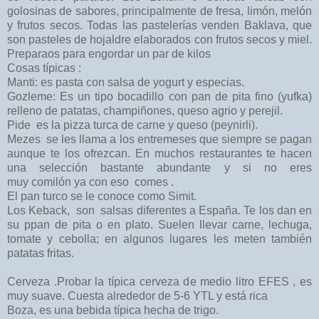
golosinas de sabores, principalmente de fresa, limón, melón
y frutos secos. Todas las pastelerías venden Baklava, que
son pasteles de hojaldre elaborados con frutos secos y miel.
Preparaos para engordar un par de kilos
Cosas típicas :
Manti: es pasta con salsa de yogurt y especias.
Gozleme: Es un tipo bocadillo con pan de pita fino (yufka)
relleno de patatas, champiñones, queso agrio y perejil.
Pide es la pizza turca de carne y queso (peynirli).
Mezes se les llama a los entremeses que siempre se pagan
aunque te los ofrezcan. En muchos restaurantes te hacen
una selección bastante abundante y si no eres
muy comilón ya con eso comes .
El pan turco se le conoce como Simit.
Los Keback, son salsas diferentes a España. Te los dan en
su ppan de pita o en plato. Suelen llevar carne, lechuga,
tomate y cebolla; en algunos lugares les meten también
patatas fritas.
Cerveza .Probar la típica cerveza de medio litro EFES , es
muy suave. Cuesta alrededor de 5-6 YTL y está rica
Boza, es una bebida típica hecha de trigo.