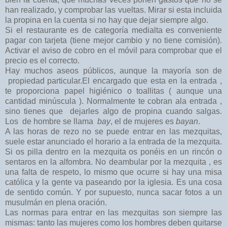
han realizado, y comprobar las vueltas. Mirar si esta incluida
la propina en la cuenta si no hay que dejar siempre algo.
Si el restaurante es de categoría medialta es conveniente
pagar con tarjeta (tiene mejor cambio y no tiene comisión).
Activar el aviso de cobro en el móvil para comprobar que el
precio es el correcto.
Hay muchos aseos públicos, aunque la mayoría son de
propiedad particular.El encargado que esta en la entrada ,
te proporciona papel higiénico o toallitas ( aunque una
cantidad minúscula ). Normalmente te cobran ala entrada ,
sino tienes que dejarles algo de propina cuando salgas.
Los de hombre se llama
bay
, el de mujeres es
bayan
.
A las horas de rezo no se puede entrar en las mezquitas,
suele estar anunciado el horario a la entrada de la mezquita.
Si os pilla dentro en la mezquita os ponéis en un rincón o
sentaros en la alfombra. No deambular por la mezquita , es
una falta de respeto, lo mismo que ocurre si hay una misa
católica y la gente va paseando por la iglesia. Es una cosa
de sentido común. Y por supuesto, nunca sacar fotos a un
musulmán en plena oración.
Las normas para entrar en las mezquitas son siempre las
mismas: tanto las mujeres como los hombres deben quitarse