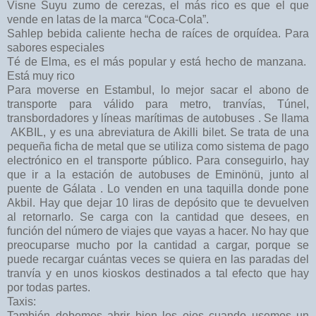
Visne Suyu zumo de cerezas, el más rico es que el que
vende en latas de la marca “Coca-Cola”.
Sahlep bebida caliente hecha de raíces de orquídea. Para
sabores especiales
Té de Elma, es el más popular y está hecho de manzana.
Está muy rico
Para moverse en Estambul, lo mejor sacar el abono de
transporte para válido para metro, tranvías, Túnel,
transbordadores y líneas marítimas de autobuses . Se llama
AKBIL, y es una abreviatura de Akilli bilet. Se trata de una
pequeña ficha de metal que se utiliza como sistema de pago
electrónico en el transporte público. Para conseguirlo, hay
que ir a la estación de autobuses de Eminönü, junto al
puente de Gálata . Lo venden en una taquilla donde pone
Akbil. Hay que dejar 10 liras de depósito que te devuelven
al retornarlo. Se carga con la cantidad que desees, en
función del número de viajes que vayas a hacer. No hay que
preocuparse mucho por la cantidad a cargar, porque se
puede recargar cuántas veces se quiera en las paradas del
tranvía y en unos kioskos destinados a tal efecto que hay
por todas partes.
Taxis:
También debemos abrir bien los ojos cuando usemos un