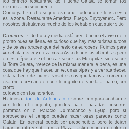
los primero restaurante del Puente Gálata se toman los
mismos al mismo precio.
Como ya he dicho si quieres comer rodeado de turista esta
es la zona, Restaurante Amedros, Fuego, Enyoyer etc. Pero
nosotros disfrutamos mucho de los kebab en cualquier sitio.
Cruceros
: el de hora y media está bien, bueno el aviso de ir
pronto pues se llena, es curioso que hay más turistas turcos
y de países árabes que del resto de europeos. Fuimos para
ver el atardecer y cruzamos a Asia donde las alfombras pero
en esta época el sol no cae sobre las Mezquitas sino sobre
la Torre Gálata, merece de la misma manera la pena, es una
cosa que hay que hacer, un te, unas pipas y a ver atardecer,
estaba lleno de turcos. Nosotros nos quedamos a comer en
esa orilla pescado en un chiringuito de vuelta al barco, por
cierto
cuidado con los horarios.
Hicimos el
tour del Autobús rojo
, sobre todo para acabar de
ver todo el conjunto, puedes hacer paradas nosotros
paramos en el Palacio Dolmabahce y Eyup, pero si
aprovechas el tiempo puedes hacer otras paradas como
Galata. En general puede ser prescindible, pero te dejan
bajar un rato y subir en la Plaza Taskin, ningún problema