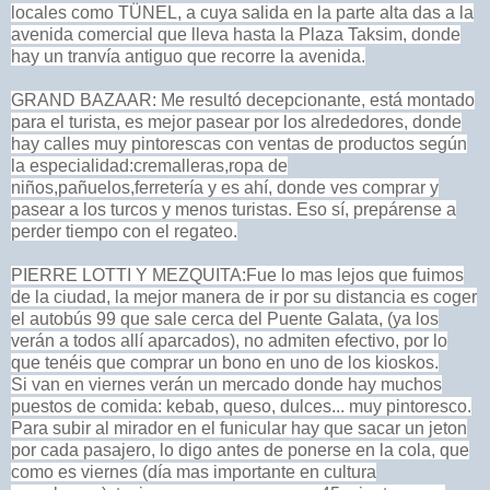
locales como TÜNEL, a cuya salida en la parte alta das a la
avenida comercial que lleva hasta la Plaza Taksim, donde
hay un tranvía antiguo que recorre la avenida.
GRAND BAZAAR: Me resultó decepcionante, está montado
para el turista, es mejor pasear por los alrededores, donde
hay calles muy pintorescas con ventas de productos según
la especialidad:cremalleras,ropa de
niños,pañuelos,ferretería y es ahí, donde ves comprar y
pasear a los turcos y menos turistas. Eso sí, prepárense a
perder tiempo con el regateo.
PIERRE LOTTI Y MEZQUITA:Fue lo mas lejos que fuimos
de la ciudad, la mejor manera de ir por su distancia es coger
el autobús 99 que sale cerca del Puente Galata, (ya los
verán a todos allí aparcados), no admiten efectivo, por lo
que tenéis que comprar un bono en uno de los kioskos.
Si van en viernes verán un mercado donde hay muchos
puestos de comida: kebab, queso, dulces... muy pintoresco.
Para subir al mirador en el funicular hay que sacar un jeton
por cada pasajero, lo digo antes de ponerse en la cola, que
como es viernes (día mas importante en cultura