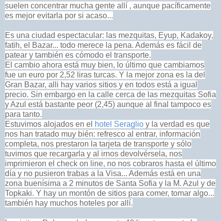
suelen concentrar mucha gente allí , aunque pacíficamente
es mejor evitarla por si acaso...
Es una ciudad espectacular: las mezquitas, Eyup, Kadakoy,
fatih, el Bazar... todo merece la pena. Además es fácil de
patear y también es cómodo el transporte.
El cambio ahora está muy bien, lo último que cambiamos
fue un euro por 2,52 liras turcas. Y la mejor zona es la del
Gran Bazar, alli hay varios sitios y en todos está a igual
precio. Sin embargo en la calle cerca de las mezquitas Sofia
y Azul está bastante peor (2,45) aunque al final tampoco es
para tanto.
Estuvimos alojados en el
hotel Seraglio
y la verdad es que
nos han tratado muy bién: refresco al entrar, información
completa, nos prestaron la tarjeta de transporte y sólo
tuvimos que recargarla y al irnos devolvérsela, nos
imprimieron el check on line, no nos cobraros hasta el último
día y no pusieron trabas a la Visa... Además está en una
zona buenísima a 2 minutos de Santa Sofia y la M. Azul y de
Topkaki. Y hay un montón de sitios para comer, tomar algo...
también hay muchos hoteles por
allí.