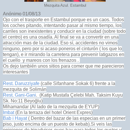
Mezquita Azul. Estambul
Anónimo 01/08/13
Ojo con el trasporte en Estambul porque es un caos. Todos
los coches pitando, intentando pasar al mismo tiempo, los
carriles son inexistentes y conducir en la ciudad (sobre todo
el centro) es una osadía. Al final se va a convertir en una
atracción mas de la ciudad. Eso sí, accidentes no vimos
ninguno, pero por si acaso poneros el cinturón ( los que lo
tengan), e ir mirando la carretera para prevenir latigazos en
el cuello y mareos con los frenazos .
Os dejo también unos sitios para comer que me parecieron
interesantes
Rest. Daruzziyafe
(calle Sifanhane Sokak 6) frente a la
mezquita de Solimán
Rest. Gani-Gani
. (
Katip Mustafa Çelebi Mah. Taksim Kuyu
Sk. No:11 Beyoğlu)
Mihamandar (Al lado de la mezquita de EYUP)
Imbat
(En la terraza del hotel Orient Expres)
Bab i Hayat
( Dentro del bazar de las especias en un primer
piso, justo encima de un puesto de kebab).Si veis las
opiniones de tripadvisor, pues hay para todos los gustos y