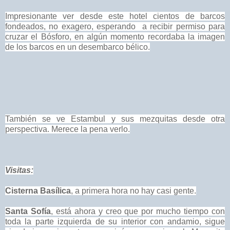
Impresionante ver desde este hotel cientos de barcos
fondeados, no exagero, esperando a recibir permiso para
cruzar el Bósforo, en algún momento recordaba la imagen
de los barcos en un desembarco bélico.
También se ve Estambul y sus mezquitas desde otra
perspectiva. Merece la pena verlo.
Visitas:
Cisterna Basílica
, a primera hora no hay casi gente.
Santa Sofía
, está ahora y creo que por mucho tiempo con
toda la parte izquierda de su interior con andamio, sigue