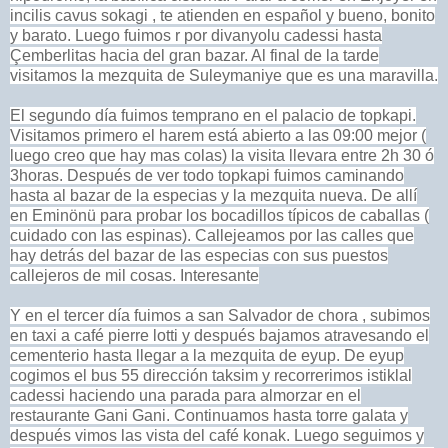
incilis cavus sokagi , te atienden en español y bueno, bonito
y barato. Luego fuimos r por divanyolu cadessi hasta
Çemberlitas hacia del gran bazar. Al final de la tarde
visitamos la mezquita de Suleymaniye que es una maravilla.
El segundo día fuimos temprano en el palacio de topkapi.
Visitamos primero el harem está abierto a las 09:00 mejor (
luego creo que hay mas colas) la visita llevara entre 2h 30 ó
3horas. Después de ver todo topkapi fuimos caminando
hasta al bazar de la especias y la mezquita nueva. De allí
en Eminönü para probar los bocadillos típicos de caballas (
cuidado con las espinas). Callejeamos por las calles que
hay detrás del bazar de las especias con sus puestos
callejeros de mil cosas. Interesante
Y en el tercer día fuimos a san Salvador de chora , subimos
en taxi a café pierre lotti y después bajamos atravesando el
cementerio hasta llegar a la mezquita de eyup. De eyup
cogimos el bus 55 dirección taksim y recorrerimos istiklal
cadessi haciendo una parada para almorzar en el
restaurante Gani Gani. Continuamos hasta torre galata y
después vimos las vista del café konak. Luego seguimos y