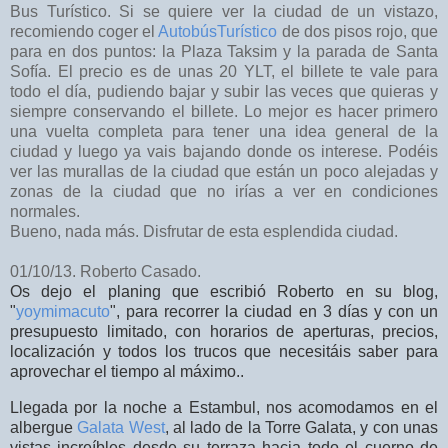
Bus Turístico. Si se quiere ver la ciudad de un vistazo,
recomiendo coger el
AutobúsTurístico
de dos pisos rojo, que
para en dos puntos: la Plaza Taksim y la parada de Santa
Sofía. El precio es de unas 20 YLT, el billete te vale para
todo el día, pudiendo bajar y subir las veces que quieras y
siempre conservando el billete. Lo mejor es hacer primero
una vuelta completa para tener una idea general de la
ciudad y luego ya vais bajando donde os interese. Podéis
ver las murallas de la ciudad que están un poco alejadas y
zonas de la ciudad que no irías a ver en condiciones
normales.
Bueno, nada más. Disfrutar de esta esplendida ciudad.
01/10/13. Roberto Casado.
Os dejo el planing que escribió Roberto en su blog,
"
yoymimacuto
",
para recorrer la ciudad en 3 días y con un
presupuesto limitado, con horarios de aperturas, precios,
localización y todos los trucos que necesitáis saber para
aprovechar el tiempo al máximo..
Llegada por la noche a Estambul, nos acomodamos en el
albergue
Galata West
, al lado de la Torre Galata, y con unas
vistas increíbles desde su terraza hacia todo el cuerno de