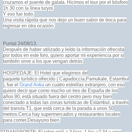
cruzamos el puente de galata. Hicimos el tour por el bósforo
1h 30 con la línea turyol.
Y eso fue todo.
Una visita rápida que nos dejo un buen sabor de boca para
regresar en otra ocasión.
Puntal 24/08/13.
Después de haber utilizado y leído la información ofrecida
por todos en este foro, quiero aportar mi experiencia por si
también sirve a los que vengan detrás:
HOSPEDAJE: El Hotel que elegimos del
paquete turístico ofrecido ( Capadoccia,Pamukale, Estambul
), fue el
Grand Anka
un cuatro estrellas extranjero, con eso
quiero decir que como mucho un tres de España de los
años 80, está situado fuera del centro pero muy bien
conectado a todas las zonas turísticas de Estambul, a través
del tranvía T1, que está cerca de la parada a unos 50
metros.
Cerca hay supermercados y restaurantes locales
para comer.Desayuno bien.
TRANSPORTE: El jeton está a 3 liras, 1 lira =2.34 y creo