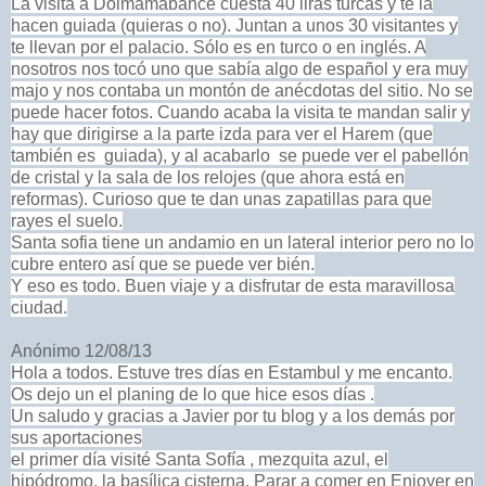
La visita a Dolmamabahce cuesta 40 liras turcas y te la
hacen guiada (quieras o no). Juntan a unos 30 visitantes y
te llevan por el palacio. Sólo es en turco o en inglés. A
nosotros nos tocó uno que sabía algo de español y era muy
majo y nos contaba un montón de anécdotas del sitio. No se
puede hacer fotos. Cuando acaba la visita te mandan salir y
hay que dirigirse a la parte izda para ver el Harem (que
también es guiada), y al acabarlo se puede ver el pabellón
de cristal y la sala de los relojes (que ahora está en
reformas). Curioso que te dan unas zapatillas para que
rayes el suelo.
Santa sofia tiene un andamio en un lateral interior pero no lo
cubre entero así que se puede ver bién.
Y eso es todo. Buen viaje y a disfrutar de esta maravillosa
ciudad.
Anónimo 12/08/13
Hola a todos. Estuve tres días en Estambul y me encanto.
Os dejo un el planing de lo que hice esos días .
Un saludo y gracias a Javier por tu blog y a los demás por
sus aportaciones
el primer día visité Santa Sofía , mezquita azul, el
hipódromo, la basílica cisterna. Parar a comer en Enjoyer en