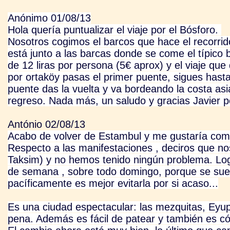
Anónimo 01/08/13
Hola quería puntualizar el viaje por el Bósforo.
Nosotros cogimos el barcos que hace el recorri
está junto a las barcas donde se come el típico 
de 12 liras por persona (5€ aprox) y el viaje q
por ortaköy pasas el primer puente, sigues hast
puente das la vuelta y va bordeando la costa asi
regreso. Nada más, un saludo y gracias Javier po
António 02/08/13
Acabo de volver de Estambul y me gustaría comp
Respecto a las manifestaciones , deciros que no
Taksim) y no hemos tenido ningún problema. Log
de semana , sobre todo domingo, porque se suel
pacíficamente es mejor evitarla por si acaso...
Es una ciudad espectacular: las mezquitas, Eyup,
pena. Además es fácil de patear y también es c