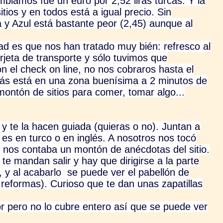
biamos fue un euro por 2,52 liras turcas. Y la
itios y en todos está a igual precio. Sin
 y Azul está bastante peor (2,45) aunque al
ad es que nos han tratado muy bién: refresco al
arjeta de transporte y sólo tuvimos que
on el check on line, no nos cobraros hasta el
emás está en una zona buenísima a 2 minutos de
montón de sitios para comer, tomar algo...
y te la hacen guiada (quieras o no). Juntan a
o es en turco o en inglés. A nosotros nos tocó
 nos contaba un montón de anécdotas del sitio.
te mandan salir y hay que dirigirse a la parte
 y al acabarlo se puede ver el pabellón de
en reformas). Curioso que te dan unas zapatillas
ior pero no lo cubre entero así que se puede ver