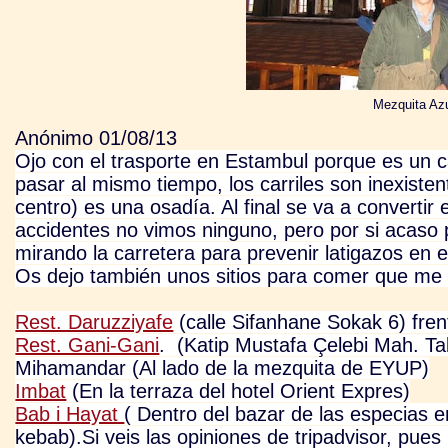
Mezquita Az
Anónimo 01/08/13
Ojo con el trasporte en Estambul porque es un c
pasar al mismo tiempo, los carriles son inexisten
centro) es una osadía. Al final se va a convertir
accidentes no vimos ninguno, pero por si acaso po
mirando la carretera para prevenir latigazos en 
Os dejo también unos sitios para comer que me 
Rest. Daruzziyafe
(calle Sifanhane Sokak 6) fren
Rest. Gani-Gani
. (
Katip Mustafa Çelebi Mah. T
Mihamandar (Al lado de la mezquita de EYUP)
Imbat
(En la terraza del hotel Orient Expres)
Bab i Hayat
( Dentro del bazar de las especias 
kebab).Si veis las opiniones de tripadvisor, pues