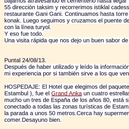
bajamos atravesando el cementerio hasta llegar
55 dirección taksim y recorrerimos istiklal cade
restaurante Gani Gani. Continuamos hasta torre 
konak. Luego seguimos y cruzamos el puente de g
con la línea turyol.
Y eso fue todo.
Una visita rápida que nos dejo un buen sabor de
Puntal 24/08/13.
Después de haber utilizado y leído la información
mi experiencia por si también sirve a los que ve
HOSPEDAJE: El Hotel que elegimos del paquete 
Estambul ), fue el
Grand Anka
un cuatro estrella
mucho un tres de España de los años 80, está s
conectado a todas las zonas turísticas de Estamb
la parada a unos 50 metros.
Cerca hay supermerc
comer.Desayuno bien.