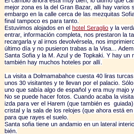
El cambio ahora está muy bien, lo último que cam
mejor zona es la del Gran Bazar, alli hay varios s
embargo en la calle cerca de las mezquitas Sofia
final tampoco es para tanto.
Estuvimos alojados en el
hotel Seraglio
y la verd
entrar, información completa, nos prestaron la t
recargarla y al irnos devolvérsela, nos imprimier
último día y no pusieron trabas a la Visa... Ad
Santa Sofia y la M. Azul y de Topkaki. Y hay un 
también hay muchos hoteles por
allí.
La visita a Dolmamabahce cuesta 40 liras turcas 
unos 30 visitantes y te llevan por el palacio. Sól
uno que sabía algo de español y era muy majo y
No se puede hacer fotos. Cuando acaba la visita 
izda para ver el Harem (que también es guiada),
cristal y la sala de los relojes (que ahora está 
para que rayes el suelo.
Santa sofia tiene un andamio en un lateral inter
bién.