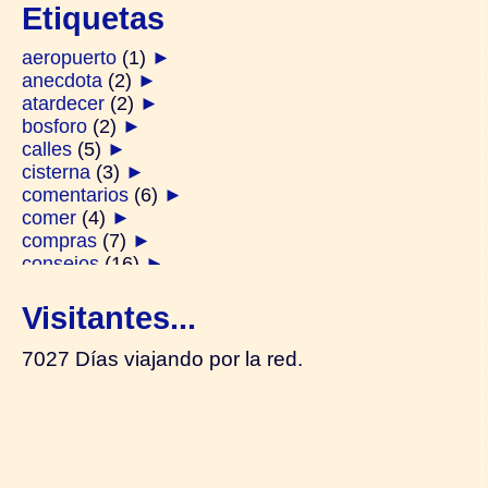
Etiquetas
aeropuerto
(1)
►
anecdota
(2)
►
atardecer
(2)
►
bosforo
(2)
►
calles
(5)
►
cisterna
(3)
►
comentarios
(6)
►
comer
(4)
►
compras
(7)
►
consejos
(16)
►
derviches
(1)
►
diarios
(2)
►
Visitantes...
ferry
(2)
►
festivos
(1)
►
7027 Días viajando por la red.
galata
(2)
►
generalidades
(14)
►
gente
(4)
►
hamam
(1)
►
harem
(2)
►