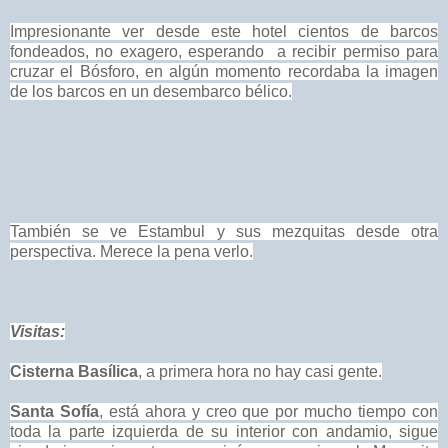
Impresionante ver desde este hotel cientos de barcos
fondeados, no exagero, esperando a recibir permiso para
cruzar el Bósforo, en algún momento recordaba la imagen
de los barcos en un desembarco bélico.
También se ve Estambul y sus mezquitas desde otra
perspectiva. Merece la pena verlo.
Visitas:
Cisterna Basílica
, a primera hora no hay casi gente.
Santa Sofía
, está ahora y creo que por mucho tiempo con
toda la parte izquierda de su interior con andamio, sigue