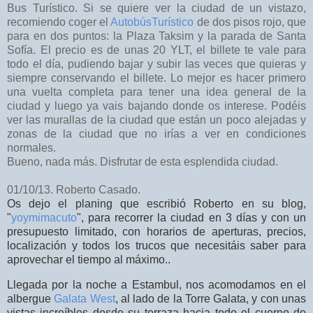
Bus Turístico. Si se quiere ver la ciudad de un vistazo,
recomiendo coger el
AutobúsTurístico
de dos pisos rojo, que
para en dos puntos: la Plaza Taksim y la parada de Santa
Sofía. El precio es de unas 20 YLT, el billete te vale para
todo el día, pudiendo bajar y subir las veces que quieras y
siempre conservando el billete. Lo mejor es hacer primero
una vuelta completa para tener una idea general de la
ciudad y luego ya vais bajando donde os interese. Podéis
ver las murallas de la ciudad que están un poco alejadas y
zonas de la ciudad que no irías a ver en condiciones
normales.
Bueno, nada más. Disfrutar de esta esplendida ciudad.
01/10/13. Roberto Casado.
Os dejo el planing que escribió Roberto en su blog,
"
yoymimacuto
",
para recorrer la ciudad en 3 días y con un
presupuesto limitado, con horarios de aperturas, precios,
localización y todos los trucos que necesitáis saber para
aprovechar el tiempo al máximo..
Llegada por la noche a Estambul, nos acomodamos en el
albergue
Galata West
, al lado de la Torre Galata, y con unas
vistas increíbles desde su terraza hacia todo el cuerno de