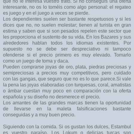
que no le interesa vuestro trato. Si no conseguís una oferta
interesante, no os lo toméis como algo personal: el regateo
es juego y en el juego a veces se pierde.
Los dependientes suelen ser bastante respetuosos y si les
dices que no, no suelen molestar; tienen al turista en gran
estima y saben que si son pesados repelen este sector que
les proporciona el sustento de su vida. En los Bazares y sus
alrededores hablan todos los idiomas existentes. Por
supuesto no se debe ser despreciativo ni tampoco
ofenderse si el precio primero es muy elevado. Tomarlo
como un juego de toma y daca.
Pueden comprarse joyas de oro, plata, piedras preciosas y
semipreciosas a precios muy competitivos, pero cuidado
con las gangas, que seguro que no es lo que parece.Si vale
la pena las joyas elaboradas con turquesas, coral, amatistas
o ámbar cuestan muy poco en comparación con la oferta
española y su diseño no desmerece el precio.
Los amantes de las grandes marcas tienen la oportunidad
de llevarse en la maleta falsificaciones bastante
conseguidas y a muy buen precio.
Siguiendo con la comida. Si os gustan los dulces, Estambul
es vuestro paraíso. Los Lokum o delicias turcas son