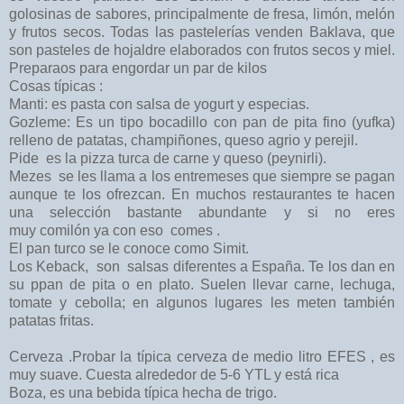
golosinas de sabores, principalmente de fresa, limón, melón
y frutos secos. Todas las pastelerías venden Baklava, que
son pasteles de hojaldre elaborados con frutos secos y miel.
Preparaos para engordar un par de kilos
Cosas típicas :
Manti: es pasta con salsa de yogurt y especias.
Gozleme: Es un tipo bocadillo con pan de pita fino (yufka)
relleno de patatas, champiñones, queso agrio y perejil.
Pide es la pizza turca de carne y queso (peynirli).
Mezes se les llama a los entremeses que siempre se pagan
aunque te los ofrezcan. En muchos restaurantes te hacen
una selección bastante abundante y si no eres
muy comilón ya con eso comes .
El pan turco se le conoce como Simit.
Los Keback, son salsas diferentes a España. Te los dan en
su ppan de pita o en plato. Suelen llevar carne, lechuga,
tomate y cebolla; en algunos lugares les meten también
patatas fritas.
Cerveza .Probar la típica cerveza de medio litro EFES , es
muy suave. Cuesta alrededor de 5-6 YTL y está rica
Boza, es una bebida típica hecha de trigo.