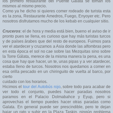
los primero restaurante del Puente Gálata se toman los
mismos al mismo precio.
Como ya he dicho si quieres comer rodeado de turista esta
es la zona, Restaurante Amedros, Fuego, Enyoyer etc. Pero
nosotros disfrutamos mucho de los kebab en cualquier sitio.
Cruceros
: el de hora y media está bien, bueno el aviso de ir
pronto pues se llena, es curioso que hay más turistas turcos
y de países árabes que del resto de europeos. Fuimos para
ver el atardecer y cruzamos a Asia donde las alfombras pero
en esta época el sol no cae sobre las Mezquitas sino sobre
la Torre Gálata, merece de la misma manera la pena, es una
cosa que hay que hacer, un te, unas pipas y a ver atardecer,
estaba lleno de turcos. Nosotros nos quedamos a comer en
esa orilla pescado en un chiringuito de vuelta al barco, por
cierto
cuidado con los horarios.
Hicimos el
tour del Autobús rojo
, sobre todo para acabar de
ver todo el conjunto, puedes hacer paradas nosotros
paramos en el Palacio Dolmabahce y Eyup, pero si
aprovechas el tiempo puedes hacer otras paradas como
Galata. En general puede ser prescindible, pero te dejan
bajar un rato y subir en la Plaza Taskin, ningún problema