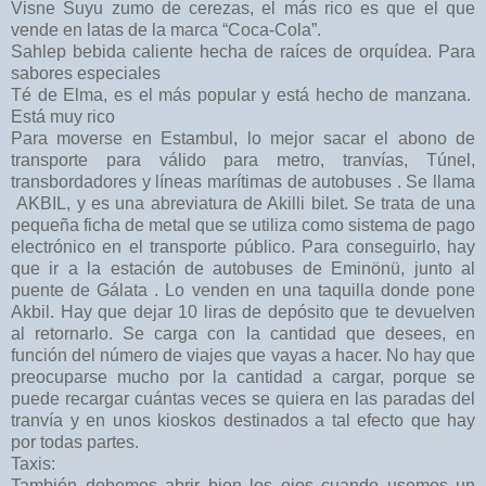
Visne Suyu zumo de cerezas, el más rico es que el que
vende en latas de la marca “Coca-Cola”.
Sahlep bebida caliente hecha de raíces de orquídea. Para
sabores especiales
Té de Elma, es el más popular y está hecho de manzana.
Está muy rico
Para moverse en Estambul, lo mejor sacar el abono de
transporte para válido para metro, tranvías, Túnel,
transbordadores y líneas marítimas de autobuses . Se llama
AKBIL, y es una abreviatura de Akilli bilet. Se trata de una
pequeña ficha de metal que se utiliza como sistema de pago
electrónico en el transporte público. Para conseguirlo, hay
que ir a la estación de autobuses de Eminönü, junto al
puente de Gálata . Lo venden en una taquilla donde pone
Akbil. Hay que dejar 10 liras de depósito que te devuelven
al retornarlo. Se carga con la cantidad que desees, en
función del número de viajes que vayas a hacer. No hay que
preocuparse mucho por la cantidad a cargar, porque se
puede recargar cuántas veces se quiera en las paradas del
tranvía y en unos kioskos destinados a tal efecto que hay
por todas partes.
Taxis:
También debemos abrir bien los ojos cuando usemos un