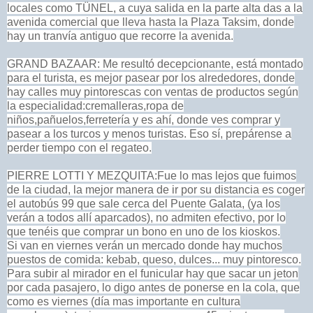
locales como TÜNEL, a cuya salida en la parte alta das a la
avenida comercial que lleva hasta la Plaza Taksim, donde
hay un tranvía antiguo que recorre la avenida.
GRAND BAZAAR: Me resultó decepcionante, está montado
para el turista, es mejor pasear por los alrededores, donde
hay calles muy pintorescas con ventas de productos según
la especialidad:cremalleras,ropa de
niños,pañuelos,ferretería y es ahí, donde ves comprar y
pasear a los turcos y menos turistas. Eso sí, prepárense a
perder tiempo con el regateo.
PIERRE LOTTI Y MEZQUITA:Fue lo mas lejos que fuimos
de la ciudad, la mejor manera de ir por su distancia es coger
el autobús 99 que sale cerca del Puente Galata, (ya los
verán a todos allí aparcados), no admiten efectivo, por lo
que tenéis que comprar un bono en uno de los kioskos.
Si van en viernes verán un mercado donde hay muchos
puestos de comida: kebab, queso, dulces... muy pintoresco.
Para subir al mirador en el funicular hay que sacar un jeton
por cada pasajero, lo digo antes de ponerse en la cola, que
como es viernes (día mas importante en cultura