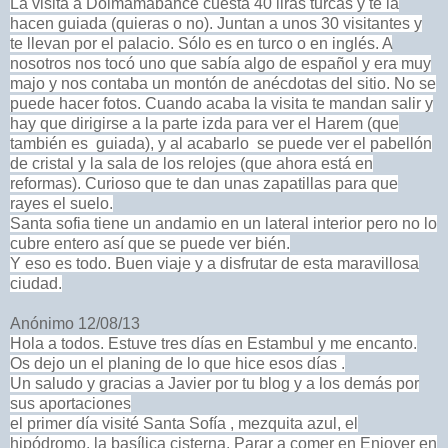
La visita a Dolmamabahce cuesta 40 liras turcas y te la
hacen guiada (quieras o no). Juntan a unos 30 visitantes y
te llevan por el palacio. Sólo es en turco o en inglés. A
nosotros nos tocó uno que sabía algo de español y era muy
majo y nos contaba un montón de anécdotas del sitio. No se
puede hacer fotos. Cuando acaba la visita te mandan salir y
hay que dirigirse a la parte izda para ver el Harem (que
también es guiada), y al acabarlo se puede ver el pabellón
de cristal y la sala de los relojes (que ahora está en
reformas). Curioso que te dan unas zapatillas para que
rayes el suelo.
Santa sofia tiene un andamio en un lateral interior pero no lo
cubre entero así que se puede ver bién.
Y eso es todo. Buen viaje y a disfrutar de esta maravillosa
ciudad.
Anónimo 12/08/13
Hola a todos. Estuve tres días en Estambul y me encanto.
Os dejo un el planing de lo que hice esos días .
Un saludo y gracias a Javier por tu blog y a los demás por
sus aportaciones
el primer día visité Santa Sofía , mezquita azul, el
hipódromo, la basílica cisterna. Parar a comer en Enjoyer en