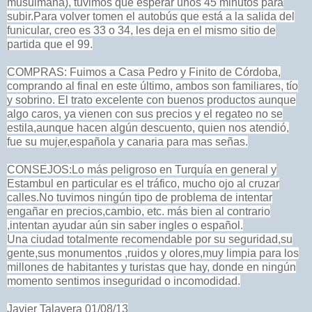
musulmana), tuvimos que esperar unos 45 minutos para
subir.
Para volver tomen el autobús que está a la salida del
funicular, creo es 33 o 34, les deja en el mismo sitio de
partida que el 99.
COMPRAS: Fuimos a Casa Pedro y Finito de Córdoba,
comprando al final en este último, ambos son familiares, tío
y sobrino. El trato excelente con buenos productos aunque
algo caros, ya vienen con sus precios y el regateo no se
estila,aunque hacen algún descuento, quien nos atendió,
fue su mujer,española y canaria para mas señas.
CONSEJOS:Lo más peligroso en Turquía en general y
Estambul en particular es el tráfico, mucho ojo al cruzar
calles.
No tuvimos ningún tipo de problema de intentar
engañar en precios,cambio, etc. más bien al contrario
,intentan ayudar aún sin saber ingles o español.
Una ciudad totalmente recomendable por su seguridad,su
gente,sus monumentos ,ruidos y olores,muy limpia para los
millones de habitantes y turistas que hay, donde en ningún
momento sentimos inseguridad o incomodidad.
Javier Talavera 01/08/13