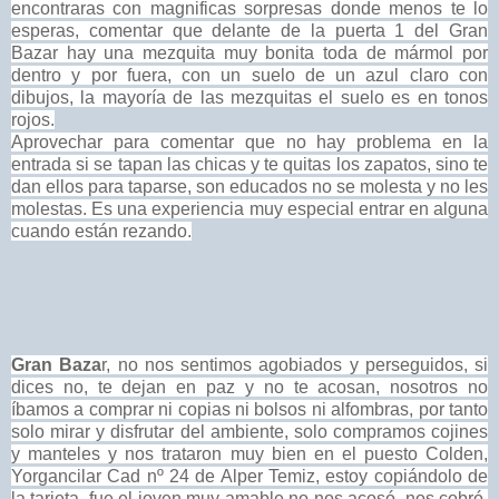
encontraras con magnificas sorpresas donde menos te lo
esperas, comentar que delante de la puerta 1 del Gran
Bazar hay una mezquita muy bonita toda de mármol por
dentro y por fuera, con un suelo de un azul claro con
dibujos, la mayoría de las mezquitas el suelo es en tonos
rojos.
Aprovechar para comentar que no hay problema en la
entrada si se tapan las chicas y te quitas los zapatos, sino te
dan ellos para taparse, son educados no se molesta y no les
molestas. Es una experiencia muy especial entrar en alguna
cuando están rezando.
Gran Baza
r, no nos sentimos agobiados y perseguidos, si
dices no, te dejan en paz y no te acosan, nosotros no
íbamos a comprar ni copias ni bolsos ni alfombras, por tanto
solo mirar y disfrutar del ambiente, solo compramos cojines
y manteles y nos trataron muy bien en el puesto Colden,
Yorgancilar Cad nº 24 de Alper Temiz, estoy copiándolo de
la tarjeta, fue el joven muy amable no nos acosó, nos cobró,