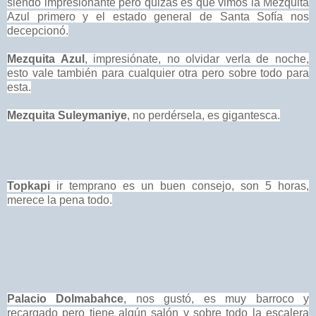
siendo impresionante pero quizás es que vimos la Mezquita
Azul primero y el estado general de Santa Sofía nos
decepcionó.
Mezquita Azul
, impresiónate, no olvidar verla de noche,
esto vale también para cualquier otra pero sobre todo para
esta.
Mezquita Suleymaniye
, no perdérsela, es gigantesca.
Topkapi
ir temprano es un buen consejo, son 5 horas,
merece la pena todo.
Palacio Dolmabahce
, nos gustó, es muy barroco y
recargado pero tiene algún salón y sobre todo la escalera