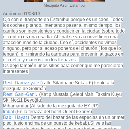
Mezquita Azul. Estambul
Anónimo 01/08/13
Ojo con el trasporte en Estambul porque es un caos. Todos
los coches pitando, intentando pasar al mismo tiempo, los
carriles son inexistentes y conducir en la ciudad (sobre todo
el centro) es una osadía. Al final se va a convertir en una
atracción mas de la ciudad. Eso sí, accidentes no vimos
ninguno, pero por si acaso poneros el cinturón ( los que lo
tengan), e ir mirando la carretera para prevenir latigazos en
el cuello y mareos con los frenazos .
Os dejo también unos sitios para comer que me parecieron
interesantes
Rest. Daruzziyafe
(calle Sifanhane Sokak 6) frente a la
mezquita de Solimán
Rest. Gani-Gani
. (
Katip Mustafa Çelebi Mah. Taksim Kuyu
Sk. No:11 Beyoğlu)
Mihamandar (Al lado de la mezquita de EYUP)
Imbat
(En la terraza del hotel Orient Expres)
Bab i Hayat
( Dentro del bazar de las especias en un primer
piso, justo encima de un puesto de kebab).Si veis las
opiniones de tripadvisor, pues hay para todos los gustos y