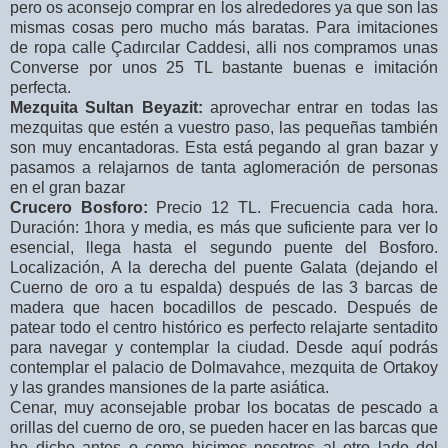
pero os aconsejo comprar en los alrededores ya que son las
mismas cosas pero mucho más baratas. Para imitaciones
de ropa calle Çadırcılar Caddesi, alli nos compramos unas
Converse por unos 25 TL bastante buenas e imitación
perfecta.
Mezquita Sultan Beyazit:
aprovechar entrar en todas las
mezquitas que estén a vuestro paso, las pequeñas también
son muy encantadoras. Esta está pegando al gran bazar y
pasamos a relajarnos de tanta aglomeración de personas
en el gran bazar
Crucero Bosforo:
Precio 12 TL. Frecuencia cada hora.
Duración: 1hora y media, es más que suficiente para ver lo
esencial, llega hasta el segundo puente del Bosforo.
Localización, A la derecha del puente Galata (dejando el
Cuerno de oro a tu espalda) después de las 3 barcas de
madera que hacen bocadillos de pescado. Después de
patear todo el centro histórico es perfecto relajarte sentadito
para navegar y contemplar la ciudad. Desde aquí podrás
contemplar el palacio de Dolmavahce, mezquita de Ortakoy
y las grandes mansiones de la parte asiática.
Cenar, muy aconsejable probar los bocatas de pescado a
orillas del cuerno de oro, se pueden hacer en las barcas que
he dicho antes o como hicimos nosotros al otro lado del