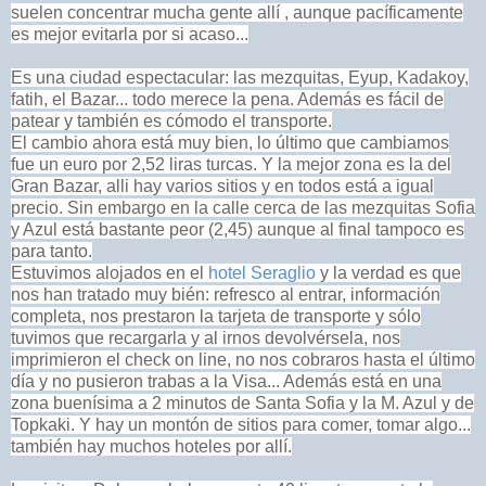
suelen concentrar mucha gente allí , aunque pacíficamente
es mejor evitarla por si acaso...
Es una ciudad espectacular: las mezquitas, Eyup, Kadakoy,
fatih, el Bazar... todo merece la pena. Además es fácil de
patear y también es cómodo el transporte.
El cambio ahora está muy bien, lo último que cambiamos
fue un euro por 2,52 liras turcas. Y la mejor zona es la del
Gran Bazar, alli hay varios sitios y en todos está a igual
precio. Sin embargo en la calle cerca de las mezquitas Sofia
y Azul está bastante peor (2,45) aunque al final tampoco es
para tanto.
Estuvimos alojados en el
hotel Seraglio
y la verdad es que
nos han tratado muy bién: refresco al entrar, información
completa, nos prestaron la tarjeta de transporte y sólo
tuvimos que recargarla y al irnos devolvérsela, nos
imprimieron el check on line, no nos cobraros hasta el último
día y no pusieron trabas a la Visa... Además está en una
zona buenísima a 2 minutos de Santa Sofia y la M. Azul y de
Topkaki. Y hay un montón de sitios para comer, tomar algo...
también hay muchos hoteles por
allí.