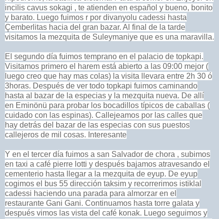
incilis cavus sokagi , te atienden en español y bueno, bonito
y barato. Luego fuimos r por divanyolu cadessi hasta
Çemberlitas hacia del gran bazar. Al final de la tarde
visitamos la mezquita de Suleymaniye que es una maravilla.
El segundo día fuimos temprano en el palacio de topkapi.
Visitamos primero el harem está abierto a las 09:00 mejor (
luego creo que hay mas colas) la visita llevara entre 2h 30 ó
3horas. Después de ver todo topkapi fuimos caminando
hasta al bazar de la especias y la mezquita nueva. De allí
en Eminönü para probar los bocadillos típicos de caballas (
cuidado con las espinas). Callejeamos por las calles que
hay detrás del bazar de las especias con sus puestos
callejeros de mil cosas. Interesante
Y en el tercer día fuimos a san Salvador de chora , subimos
en taxi a café pierre lotti y después bajamos atravesando el
cementerio hasta llegar a la mezquita de eyup. De eyup
cogimos el bus 55 dirección taksim y recorrerimos istiklal
cadessi haciendo una parada para almorzar en el
restaurante Gani Gani. Continuamos hasta torre galata y
después vimos las vista del café konak. Luego seguimos y