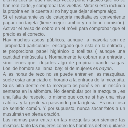
han realizado, y comprobar las vueltas. Mirar si esta incluida
la propina en la cuenta si no hay que dejar siempre algo.
Si el restaurante es de categoría medialta es conveniente
pagar con tarjeta (tiene mejor cambio y no tiene comisión).
Activar el aviso de cobro en el móvil para comprobar que el
precio es el correcto.
Hay muchos aseos públicos, aunque la mayoría son de
propiedad particular.El encargado que esta en la entrada ,
te proporciona papel higiénico o toallitas ( aunque una
cantidad minúscula ). Normalmente te cobran ala entrada ,
sino tienes que dejarles algo de propina cuando salgas.
Los de hombre se llama
bay
, el de mujeres es
bayan
.
A las horas de rezo no se puede entrar en las mezquitas,
suele estar anunciado el horario a la entrada de la mezquita.
Si os pilla dentro en la mezquita os ponéis en un rincón o
sentaros en la alfombra. No deambular por la mezquita , es
una falta de respeto, lo mismo que ocurre si hay una misa
católica y la gente va paseando por la iglesia. Es una cosa
de sentido común. Y por supuesto, nunca sacar fotos a un
musulmán en plena oración.
Las normas para entrar en las mezquitas son siempre las
mismas: tanto las mujeres como los hombres deben quitarse