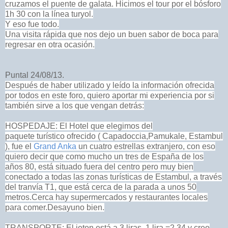
cruzamos el puente de galata. Hicimos el tour por el bósforo
1h 30 con la línea turyol.
Y eso fue todo.
Una visita rápida que nos dejo un buen sabor de boca para
regresar en otra ocasión.
Puntal 24/08/13.
Después de haber utilizado y leído la información ofrecida
por todos en este foro, quiero aportar mi experiencia por si
también sirve a los que vengan detrás:
HOSPEDAJE: El Hotel que elegimos del
paquete turístico ofrecido ( Capadoccia,Pamukale, Estambul
), fue el
Grand Anka
un cuatro estrellas extranjero, con eso
quiero decir que como mucho un tres de España de los
años 80, está situado fuera del centro pero muy bien
conectado a todas las zonas turísticas de Estambul, a través
del tranvía T1, que está cerca de la parada a unos 50
metros.
Cerca hay supermercados y restaurantes locales
para comer.Desayuno bien.
TRANSPORTE: El jeton está a 3 liras, 1 lira =2.34 y creo