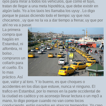
ojos para mirar a todos los vehículos, que como el tuyo,
tratan de llegar a una meta hipotética, que debe existir en
algún lado. Yo a los taxis les llamaba los uyuy . Lo digo
porque te pasas diciendo todo el tiempo: uy que nos
chocamos , uy que no la va a dar tiempo a frenar, uy que por
ahí no va a pasar.
La primera
compra que
hagáis en
Estambul, ni
alfombra, ni
bolso ,
compraros un
collarín para
el cuello. Es
lo mas
práctico. Así
que, valor y al toro. Y lo bueno, es que choques o
accidentes en los días que estuve, nunca vi ninguno. El
trafico en Estambul, por lo menos en la parte occidental de
la ciudad es caótico y os aconsejo llevar lectura o un mp3 a
mano, lo digo porque cuando no van como locos
conduciendo, están parados en atascos tremendos. Yo creo