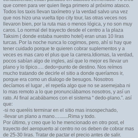
que corren para ver quien llega primero al próximo atasco.
Todos los taxis llevan taxímetro y la verdad salvo una vez
que nos hizo una vuelta tipo city tour, las otras veces nos
llevaron bien, por la ruta mas o menos lógica, y no son muy
caros. Lo normal del trayecto desde el centro a la plaza
Taksim ( donde estaba nuestro hotel) eran unas 10 liras
turcas. Por la noche nunca lo cogimos, pero, ahí si hay que
tener cuidado porque te quieren cobrar suplementos y a
veces es mas caro el plus que la carrera.Idiomas, la verdad,
pocos sabían algo de ingles, así que lo mejor es llevar un
plano y lo típico…. dedo=punto de destino. Nos reímos
mucho tratando de decirle el sitio a donde queríamos ir,
porque era como un dialogo de besugos. Nosotros
decíamos el lugar , el repetía algo que no se asemejaba ni
lo mas remoto a lo que pronunciábamos nosotros, y así un
rato. Al final acabábamos con el sistema “ dedo-plano.”. así
que:
-si no queréis terminar en el sitio mas insospechado,
-llevar un plano a mano….......Rima y todo.
Por último, y creo que lo he mencionado en otro post, el
trayecto del aeropuerto al centro no os deben de cobrar mas
de 25-30 liras. Tratar de pactar el precio antes de salir.