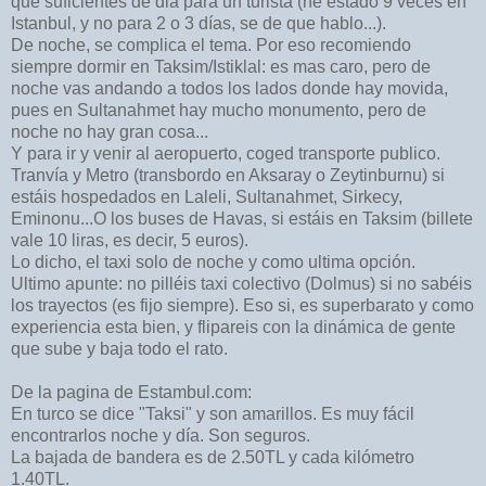
que suficientes de dia para un turista (he estado 9 veces en
Istanbul, y no para 2 o 3 días, se de que hablo...).
De noche, se complica el tema. Por eso recomiendo
siempre dormir en Taksim/Istiklal: es mas caro, pero de
noche vas andando a todos los lados donde hay movida,
pues en Sultanahmet hay mucho monumento, pero de
noche no hay gran cosa...
Y para ir y venir al aeropuerto, coged transporte publico.
Tranvía y Metro (transbordo en Aksaray o Zeytinburnu) si
estáis hospedados en Laleli, Sultanahmet, Sirkecy,
Eminonu...O los buses de Havas, si estáis en Taksim (billete
vale 10 liras, es decir, 5 euros).
Lo dicho, el taxi solo de noche y como ultima opción.
Ultimo apunte: no pilléis taxi colectivo (Dolmus) si no sabéis
los trayectos (es fijo siempre). Eso si, es superbarato y como
experiencia esta bien, y flipareis con la dinámica de gente
que sube y baja todo el rato.
De la pagina de Estambul.com:
En turco se dice "Taksi" y son amarillos. Es muy fácil
encontrarlos noche y día. Son seguros.
La bajada de bandera es de 2.50TL y cada kilómetro
1.40TL.