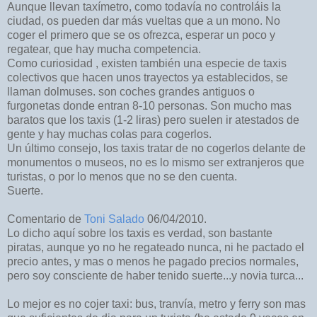
Aunque llevan taxímetro, como todavía no controláis la
ciudad, os pueden dar más vueltas que a un mono. No
coger el primero que se os ofrezca, esperar un poco y
regatear, que hay mucha competencia.
Como curiosidad , existen también una especie de taxis
colectivos que hacen unos trayectos ya establecidos, se
llaman dolmuses. son coches grandes antiguos o
furgonetas donde entran 8-10 personas. Son mucho mas
baratos que los taxis (1-2 liras) pero suelen ir atestados de
gente y hay muchas colas para cogerlos.
Un último consejo, los taxis tratar de no cogerlos delante de
monumentos o museos, no es lo mismo ser extranjeros que
turistas, o por lo menos que no se den cuenta.
Suerte.
Comentario de
Toni Salado
06/04/2010.
Lo dicho aquí sobre los taxis es verdad, son bastante
piratas, aunque yo no he regateado nunca, ni he pactado el
precio antes, y mas o menos he pagado precios normales,
pero soy consciente de haber tenido suerte...y novia turca...
Lo mejor es no cojer taxi: bus, tranvía, metro y ferry son mas