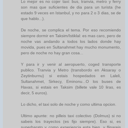
Lo mejor es no cojer taxi: bus, tranvia, metro y ferry
son mas que suficientes de dia para un turista (he
estado 9 veces en Istanbul, y no para 2 o 3 dias, se de
que hablo...).
De noche, se complica el tema. Por eso recomiendo
siempre dormir en Taksim/Istiklal: es mas caro, pero de
noche vas andando a todos los lados donde hay
movida, pues en Sultanahmet hay mucho monumento,
pero de noche no hay gran cosa...
Y para ir y venir al aeropuerto, coged transporte
publico. Tranvia y Metro (transbordo en Aksaray o
Zeytinburnu) si estais hospedados en Laleli,
Sultanahmet, Sirkecy, Eminonu...O los buses de
Havas, si estais en Taksim (billete vale 10 liras, es
decir, 5 euros).
Lo dicho, el taxi solo de noche y como ultima opcion.
Ultimo apunte: no pilleis taxi colectivo (Dolmus) si no
sabeis los trayectos (es fijo siempre). Eso si, es
superbarato y como experiencia esta bien, y flipareis