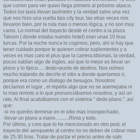
que corren para ver quien llega primero al próximo atasco.
Todos los taxis llevan taxímetro y la verdad salvo una vez
que nos hizo una vuelta tipo city tour, las otras veces nos
llevaron bien, por la ruta mas o menos lógica, y no son muy
caros. Lo normal del trayecto desde el centro a la plaza
Taksim ( donde estaba nuestro hotel) eran unas 10 liras
turcas. Por la noche nunca lo cogimos, pero, ahí si hay que
tener cuidado porque te quieren cobrar suplementos y a
veces es mas caro el plus que la carrera.Idiomas, la verdad,
pocos sabían algo de ingles, así que lo mejor es llevar un
plano y lo típico…. dedo=punto de destino. Nos reímos
mucho tratando de decirle el sitio a donde queríamos ir,
porque era como un dialogo de besugos. Nosotros
decíamos el lugar , el repetía algo que no se asemejaba ni
lo mas remoto a lo que pronunciábamos nosotros, y así un
rato. Al final acabábamos con el sistema “ dedo-plano.”. así
que:
-si no queréis terminar en el sitio mas insospechado,
-llevar un plano a mano….......Rima y todo.
Por último, y creo que lo he mencionado en otro post, el
trayecto del aeropuerto al centro no os deben de cobrar mas
de 25-30 liras. Tratar de pactar el precio antes de salir.