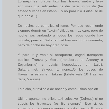
Lo mejor es no cojer taxi: bus, tranvia, metro y ferry
son mas que suficientes de dia para un turista (he
estado 9 veces en Istanbul, y no para 2 o 3 dias, se de
que hablo...).
De noche, se complica el tema. Por eso recomiendo
siempre dormir en Taksim/Istiklal: es mas caro, pero de
noche vas andando a todos los lados donde hay
movida, pues en Sultanahmet hay mucho monumento,
pero de noche no hay gran cosa...
Y para ir y venir al aeropuerto, coged transporte
publico. Tranvia y Metro (transbordo en Aksaray o
Zeytinburnu) si estais hospedados en Laleli,
Sultanahmet, Sirkecy, Eminonu...O los buses de
Havas, si estais en Taksim (billete vale 10 liras, es
decir, 5 euros).
Lo dicho, el taxi solo de noche y como ultima opcion.
Ultimo apunte: no pilleis taxi colectivo (Dolmus) si no
sabeis los trayectos (es fijo siempre). Eso si, es
superbarato y como experiencia esta bien, y flipareis