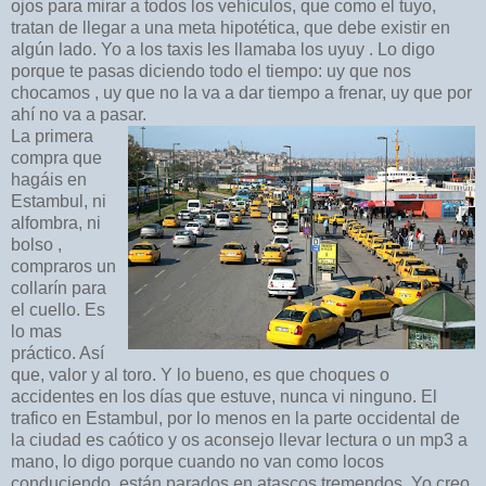
ojos para mirar a todos los vehículos, que como el tuyo,
tratan de llegar a una meta hipotética, que debe existir en
algún lado. Yo a los taxis les llamaba los uyuy . Lo digo
porque te pasas diciendo todo el tiempo: uy que nos
chocamos , uy que no la va a dar tiempo a frenar, uy que por
ahí no va a pasar.
La primera
compra que
hagáis en
Estambul, ni
alfombra, ni
bolso ,
compraros un
collarín para
el cuello. Es
lo mas
práctico. Así
que, valor y al toro. Y lo bueno, es que choques o
accidentes en los días que estuve, nunca vi ninguno. El
trafico en Estambul, por lo menos en la parte occidental de
la ciudad es caótico y os aconsejo llevar lectura o un mp3 a
mano, lo digo porque cuando no van como locos
conduciendo, están parados en atascos tremendos. Yo creo