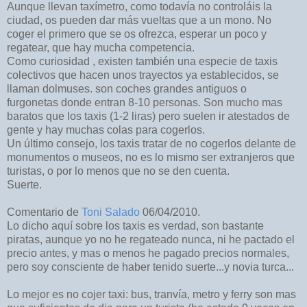
Aunque llevan taxímetro, como todavía no controláis la
ciudad, os pueden dar más vueltas que a un mono. No
coger el primero que se os ofrezca, esperar un poco y
regatear, que hay mucha competencia.
Como curiosidad , existen también una especie de taxis
colectivos que hacen unos trayectos ya establecidos, se
llaman dolmuses. son coches grandes antiguos o
furgonetas donde entran 8-10 personas. Son mucho mas
baratos que los taxis (1-2 liras) pero suelen ir atestados de
gente y hay muchas colas para cogerlos.
Un último consejo, los taxis tratar de no cogerlos delante de
monumentos o museos, no es lo mismo ser extranjeros que
turistas, o por lo menos que no se den cuenta.
Suerte.
Comentario de
Toni Salado
06/04/2010.
Lo dicho aquí sobre los taxis es verdad, son bastante
piratas, aunque yo no he regateado nunca, ni he pactado el
precio antes, y mas o menos he pagado precios normales,
pero soy consciente de haber tenido suerte...y novia turca...
Lo mejor es no cojer taxi: bus, tranvía, metro y ferry son mas