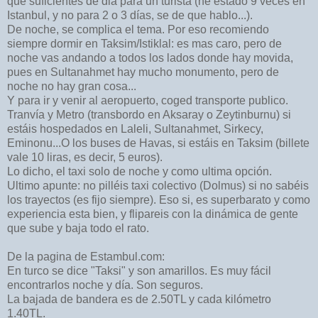
que suficientes de dia para un turista (he estado 9 veces en
Istanbul, y no para 2 o 3 días, se de que hablo...).
De noche, se complica el tema. Por eso recomiendo
siempre dormir en Taksim/Istiklal: es mas caro, pero de
noche vas andando a todos los lados donde hay movida,
pues en Sultanahmet hay mucho monumento, pero de
noche no hay gran cosa...
Y para ir y venir al aeropuerto, coged transporte publico.
Tranvía y Metro (transbordo en Aksaray o Zeytinburnu) si
estáis hospedados en Laleli, Sultanahmet, Sirkecy,
Eminonu...O los buses de Havas, si estáis en Taksim (billete
vale 10 liras, es decir, 5 euros).
Lo dicho, el taxi solo de noche y como ultima opción.
Ultimo apunte: no pilléis taxi colectivo (Dolmus) si no sabéis
los trayectos (es fijo siempre). Eso si, es superbarato y como
experiencia esta bien, y flipareis con la dinámica de gente
que sube y baja todo el rato.
De la pagina de Estambul.com:
En turco se dice "Taksi" y son amarillos. Es muy fácil
encontrarlos noche y día. Son seguros.
La bajada de bandera es de 2.50TL y cada kilómetro
1.40TL.