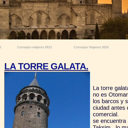
2
Consejos viajeros 2013
Consejos Viajeros 2015
LA TORRE GALATA.
La torre gala
no es Otomano
los barcos y 
ciudad antes 
comercial.
se encuentra 
Taksim , lo m