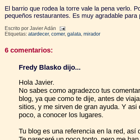
El barrio que rodea la torre vale la pena verlo.
pequeños restaurantes. Es muy agradable para pa
Escrito por
Javier Adán
Etiquetas:
atardecer
,
comer
,
galata
,
mirador
6 comentarios:
Fredy Blasko dijo...
Hola Javier.
No sabes como agradezco tus comentari
blog, ya que como te dije, antes de viaj
sitios, y me sirven de gran ayuda. Y asi
poco, a conocer los lugares.
Tu blog es una referencia en la red, así
Te pareceré un poco tonto, pero me han