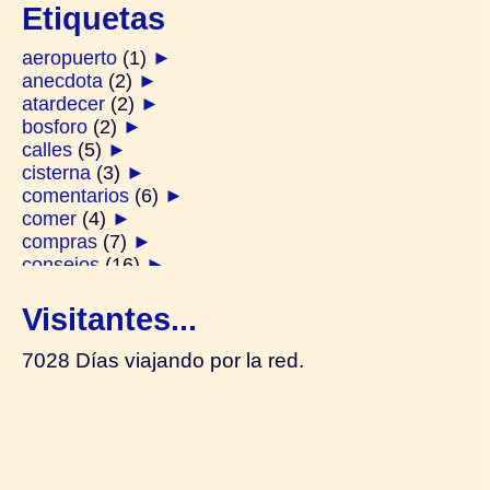
Etiquetas
aeropuerto
(1)
►
anecdota
(2)
►
atardecer
(2)
►
bosforo
(2)
►
calles
(5)
►
cisterna
(3)
►
comentarios
(6)
►
comer
(4)
►
compras
(7)
►
consejos
(16)
►
derviches
(1)
►
diarios
(2)
►
Visitantes...
ferry
(2)
►
festivos
(1)
►
7028 Días viajando por la red.
galata
(2)
►
generalidades
(14)
►
gente
(4)
►
hamam
(1)
►
harem
(2)
►