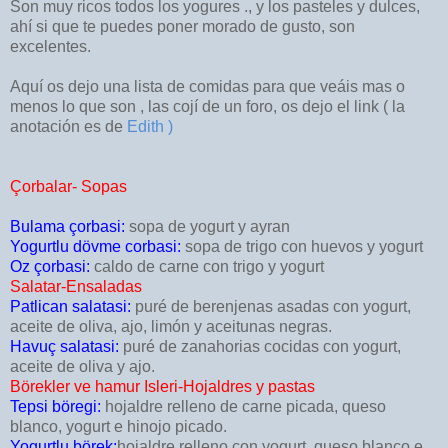
Son muy ricos todos los yogures ., y los pasteles y dulces,
ahí si que te puedes poner morado de gusto, son
excelentes.
Aquí os dejo una lista de comidas para que veáis mas o
menos lo que son , las cojí de un foro, os dejo el link ( la
anotación es de
Edith )
Çorbalar- Sopas
Bulama çorbasi:
sopa de yogurt y ayran
Yogurtlu dövme corbasi:
sopa de trigo con huevos y yogurt
Oz çorbasi:
caldo de carne con trigo y yogurt
Salatar-Ensaladas
Patlican salatasi:
puré de berenjenas asadas con yogurt,
aceite de oliva, ajo, limón y aceitunas negras.
Havuç salatasi:
puré de zanahorias cocidas con yogurt,
aceite de oliva y ajo.
Börekler ve hamur Isleri-Hojaldres y pastas
Tepsi böregi:
hojaldre relleno de carne picada, queso
blanco, yogurt e hinojo picado.
Yogurtlu börek:
hojaldre relleno con yogurt, queso blanco e