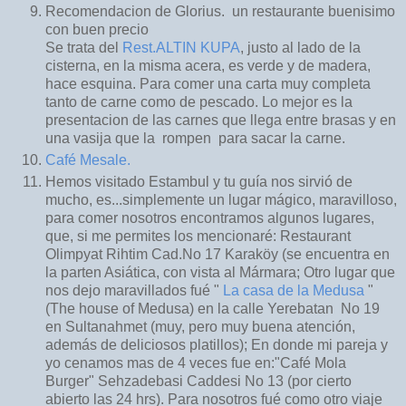
Recomendacion de Glorius. un restaurante buenisimo
con buen precio
Se trata del
Rest.ALTIN KUPA
, justo al lado de la
cisterna, en la misma acera, es verde y de madera,
hace esquina. Para comer una carta muy completa
tanto de carne como de pescado. Lo mejor es la
presentacion de las carnes que llega entre brasas y en
una vasija que la rompen para sacar la carne.
Café Mesale.
Hemos visitado Estambul y tu guía nos sirvió de
mucho, es...simplemente un lugar mágico, maravilloso,
para comer nosotros encontramos algunos lugares,
que, si me permites los mencionaré: Restaurant
Olimpyat Rihtim Cad.No 17 Karaköy (se encuentra en
la parten Asiática, con vista al Mármara; Otro lugar que
nos dejo maravillados fué "
La casa de la Medusa
"
(The house of Medusa) en la calle Yerebatan No 19
en Sultanahmet (muy, pero muy buena atención,
además de deliciosos platillos); En donde mi pareja y
yo cenamos mas de 4 veces fue en:"Café Mola
Burger" Sehzadebasi Caddesi No 13 (por cierto
abierto las 24 hrs). Para nosotros fué como otro viaje