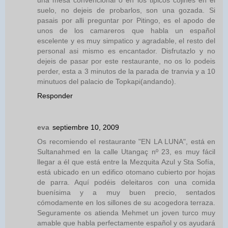
una mesa convencional o en los tipicos cojines en el
suelo, no dejeis de probarlos, son una gozada. Si
pasais por alli preguntar por Pitingo, es el apodo de
unos de los camareros que habla un español
escelente y es muy simpatico y agradable, el resto del
personal asi mismo es encantador. Disfrutazlo y no
dejeis de pasar por este restaurante, no os lo podeis
perder, esta a 3 minutos de la parada de tranvia y a 10
minutuos del palacio de Topkapi(andando).
Responder
eva
septiembre 10, 2009
Os recomiendo el restaurante "EN LA LUNA", está en
Sultanahmed en la calle Utangaç nº 23, es muy fácil
llegar a él que está entre la Mezquita Azul y Sta Sofía,
está ubicado en un edifico otomano cubierto por hojas
de parra. Aquí podéis deleitaros con una comida
buenísima y a muy buen precio, sentados
cómodamente en los sillones de su acogedora terraza.
Seguramente os atienda Mehmet un joven turco muy
amable que habla perfectamente español y os ayudará