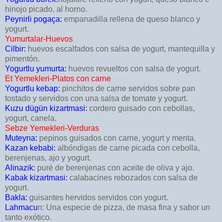
hinojo picado, al horno.
Peynirli pogaça:
empanadilla rellena de queso blanco y
yogurt.
Yumurtalar-Huevos
Cilbir:
huevos escalfados con salsa de yogurt, mantequilla y
pimentón.
Yogurtlu yumurta:
huevos revueltos con salsa de yogurt.
Et Yemekleri-Platos con carne
Yogurtlu kebap:
pinchitos de carne servidos sobre pan
tostado y servidos con una salsa de tomate y yogurt.
Kuzu dügün kizartmasi:
cordero guisado con cebollas,
yogurt, canela.
Sebze Yemekleri-Verduras
Muteyna:
pepinos guisados con carne, yogurt y menta.
Kazan kebabi:
albóndigas de carne picada con cebolla,
berenjenas, ajo y yogurt.
Alinazik:
puré de berenjenas con aceite de oliva y ajo.
Kabak kizartmasi:
calabacines rebozados con salsa de
yogurt.
Bakla:
guisantes hervidos servidos con yogurt.
Lahmacu
n: Una especie de pizza, de masa fina y sabor un
tanto exótico.