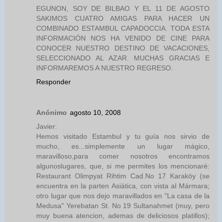
EGUNON, SOY DE BILBAO Y EL 11 DE AGOSTO
SAKIMOS CUATRO AMIGAS PARA HACER UN
COMBINADO ESTAMBUL CAPADOCCIA. TODA ESTA
INFORMACIÓN NOS HA VENIDO DE CINE PARA
CONOCER NUESTRO DESTINO DE VACACIONES,
SELECCIONADO AL AZAR. MUCHAS GRACIAS E
INFORMAREMOS A NUESTRO REGRESO.
Responder
Anónimo
agosto 10, 2008
Javier:
Hemos visitado Estambul y tu guía nos sirvio de
mucho, es...simplemente un lugar mágico,
maravilloso,para comer nosotros encontramos
algunoslugares, que, si me permites los mencionaré:
Restaurant Olimpyat Rihtim Cad.No 17 Karaköy (se
encuentra en la parten Asiática, con vista al Mármara;
otro lugar que nos dejo maravillados en "La casa de la
Medusa" Yerebatan St. No 19 Sultanahmet (muy, pero
muy buena atencion, ademas de deliciosos platillos);