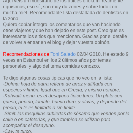
Aquí veis un muestrario de los dulces o lokum. realmente
riquisimos, eso sí , son muy dulzones y sobre todo con
mucha miel. Recomendable lista destallada de dentistas en
la zona.
Quiero copiar íntegro los comentarios que van haciendo
otros viajeros y que han dejado en este post. Creo que es
interesante los sitios que mencionan. Gracias por el detalle
de volver a entrar en el blog y dejar vuestra opinón.
Recomendaciones de
Toni Salado
02/04/2010. He estado 9
veces en Estambul en los 2 últimos años por temas
personales, y algo del tema comidas conozco.
Te digo algunas cosas típicas que no veo en la lista:
-
Dolma: hoja de parra rellena de arroz y aliñada con
especies y limón. Igual que en Grecia, y mismo nombre.
-Kahvalti menu: es el desayuno típico turco. Un plato con
queso, pepino, tomate, huevo duro, y olivas, y depende del
precio, el te es limitado o sin limite.
-Simit: las rosquillas cubiertas de sésamo que venden por la
calle o en cafeterias, y que tambien se utilizan para
acompañar el desayuno.
-Çay: te turco.