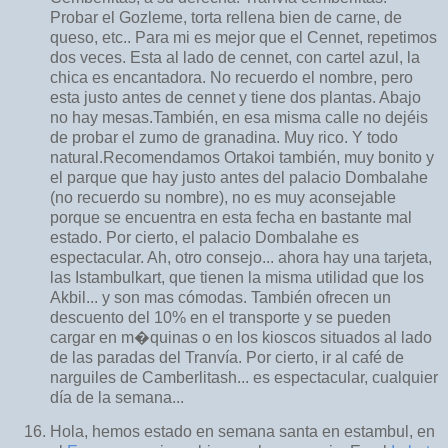
Probar el Gozleme, torta rellena bien de carne, de
queso, etc.. Para mi es mejor que el Cennet, repetimos
dos veces. Esta al lado de cennet, con cartel azul, la
chica es encantadora. No recuerdo el nombre, pero
esta justo antes de cennet y tiene dos plantas. Abajo
no hay mesas.También, en esa misma calle no dejéis
de probar el zumo de granadina. Muy rico. Y todo
natural.Recomendamos Ortakoi también, muy bonito y
el parque que hay justo antes del palacio Dombalahe
(no recuerdo su nombre), no es muy aconsejable
porque se encuentra en esta fecha en bastante mal
estado. Por cierto, el palacio Dombalahe es
espectacular. Ah, otro consejo... ahora hay una tarjeta,
las Istambulkart, que tienen la misma utilidad que los
Akbil... y son mas cómodas. También ofrecen un
descuento del 10% en el transporte y se pueden
cargar en m�quinas o en los kioscos situados al lado
de las paradas del Tranvía. Por cierto, ir al café de
narguiles de Camberlitash... es espectacular, cualquier
día de la semana...
Hola, hemos estado en semana santa en estambul, en