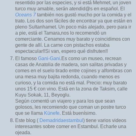
resentido por las especies, y si está Mehmet, un joven
turco muy amable, serán atendid@s en español. El
Oceans 7
también nos gustó mucho por la comida y el
trato. Los dos son fáciles de encontrar ya que están en
pleno Sultanhamet. Un poco más alejado, pero para ir
a pie, está el Tamara,nos lo recomendó un
comerciante. Cenamos muy barato y coincidimos con
gente de allí. La carne con pistachos estaba
espectacular!!Si van, espero qué disfruten!!
El famoso
Gani-Gani
.Es como un museo, recrean
casas de Anatolia de madera, son salitas privadas y
comes en el suelo tirado entre cojines y alfombras con
una mesa muy bajita redonda, cuando menos es
curioso, y la comida no está mal. Precio: muy barato
unos 15 € con vino. Está en la zona de Taksim, calle
Kuyu Sokak, 11, Beyoglu.
Según comentó un viajero y para los que sean
golosos, les recomiendo que coman un postre turco
que se llama
Künefe
. Está buenísimo.
Este blog (
Demadridaestambul
) tiene varios videos
interesantes sobre comer en Estambul. Echarle una
ojeada.