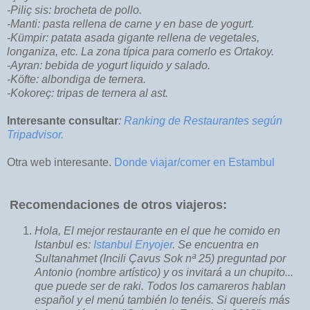
-Piliç sis: brocheta de pollo.
-Manti: pasta rellena de carne y en base de yogurt.
-Kümpir: patata asada gigante rellena de vegetales,
longaniza, etc. La zona típica para comerlo es Ortakoy.
-Ayran: bebida de yogurt liquido y salado.
-Köfte: albondiga de ternera.
-Kokoreç: tripas de ternera al ast.
Interesante consultar
:
Ranking de Restaurantes según
Tripadvisor.
Otra web interesante.
Donde viajar/comer en Estambul
Recomendaciones de otros viajeros:
Hola, El mejor restaurante en el que he comido en
Istanbul es:
Istanbul Enyojer
. Se encuentra en
Sultanahmet (Incili Çavus Sok nª 25) preguntad por
Antonio (nombre artístico) y os invitará a un chupito...
que puede ser de raki. Todos los camareros hablan
español y el menú también lo tenéis. Si quereís más