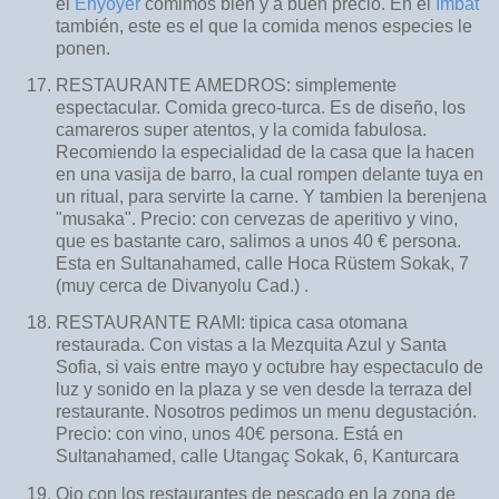
el
Enyoyer
comimos bien y a buen precio. En el
Imbat
también, este es el que la comida menos especies le
ponen.
RESTAURANTE AMEDROS: simplemente
espectacular. Comida greco-turca. Es de diseño, los
camareros super atentos, y la comida fabulosa.
Recomiendo la especialidad de la casa que la hacen
en una vasija de barro, la cual rompen delante tuya en
un ritual, para servirte la carne. Y tambien la berenjena
"musaka". Precio: con cervezas de aperitivo y vino,
que es bastante caro, salimos a unos 40 € persona.
Esta en Sultanahamed, calle Hoca Rüstem Sokak, 7
(muy cerca de Divanyolu Cad.) .
RESTAURANTE RAMI: tipica casa otomana
restaurada. Con vistas a la Mezquita Azul y Santa
Sofia, si vais entre mayo y octubre hay espectaculo de
luz y sonido en la plaza y se ven desde la terraza del
restaurante. Nosotros pedimos un menu degustación.
Precio: con vino, unos 40€ persona. Está en
Sultanahamed, calle Utangaç Sokak, 6, Kanturcara
Ojo con los restaurantes de pescado en la zona de