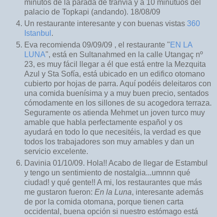
minutos de la parada de tranvia y a 10 minutuos del
palacio de Topkapi (andando). 18/08/09
Un restaurante interesante y con buenas vistas
360
Istanbul
.
Eva recomienda 09/09/09 , el restaurante "
EN LA
LUNA
", está en Sultanahmed en la calle Utangaç nº
23, es muy fácil llegar a él que está entre la Mezquita
Azul y Sta Sofía, está ubicado en un edifico otomano
cubierto por hojas de parra. Aquí podéis deleitaros con
una comida buenísima y a muy buen precio, sentados
cómodamente en los sillones de su acogedora terraza.
Seguramente os atienda Mehmet un joven turco muy
amable que habla perfectamente español y os
ayudará en todo lo que necesitéis, la verdad es que
todos los trabajadores son muy amables y dan un
servicio excelente.
Davinia 01/10/09. Hola!! Acabo de llegar de Estambul
y tengo un sentimiento de nostalgia...umnnn qué
ciudad! y qué gente!! A mi, los restaurantes que más
me gustaron fueron:
En la Luna
, interesante además
de por la comida otomana, porque tienen carta
occidental, buena opción si nuestro estómago está