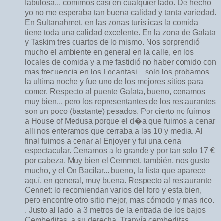
fabulosa... comimos casi en cualquier lado. De hecho
yo no me esperaba tan buena calidad y tanta variedad.
En Sultanahmet, en las zonas turísticas la comida
tiene toda una calidad excelente. En la zona de Galata
y Taskim tres cuartos de lo mismo. Nos sorprendió
mucho el ambiente en general en la calle, en los
locales de comida y a me fastidió no haber comido con
mas frecuencia en los Locantasi... solo los probamos
la ultima noche y fue uno de los mejores sitios para
comer. Respecto al puente Galata, bueno, cenamos
muy bien... pero los representantes de los restaurantes
son un poco (bastante) pesados. Por cierto no fuimos
a House of Medusa porque el d�a que fuimos a cenar
alli nos enteramos que cerraba a las 10 y media. Al
final fuimos a cenar al Enjoyer y fui una cena
espectacular. Cenamos a lo grande y por tan solo 17 €
por cabeza. Muy bien el Cemmet, también, nos gusto
mucho, y el On Bacilar... bueno, la lista que aparece
aquí, en general, muy buena. Respecto al restaurante
Cennet: lo recomiendan varios del foro y esta bien,
pero encontre otro sitio mejor, mas cómodo y mas rico.
. Justo al lado, a 3 metros de la entrada de los bajos
Cemberlitas, a su derecha. Tranvía cemberlitas.