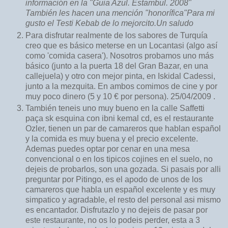
información en la "Guia Azul. Estambul. 2008"
También les hacen una mención "honorífica"Para mi
gusto el Testi Kebab de lo mejorcito.Un saludo
Para disfrutar realmente de los sabores de Turquía
creo que es básico meterse en un Locantasi (algo así
como 'comida casera'). Nosotros probamos uno más
básico (junto a la puerta 18 del Gran Bazar, en una
callejuela) y otro con mejor pinta, en Iskidal Cadessi,
junto a la mezquita. En ambos comimos de cine y por
muy poco dinero (5 y 10 € por persona). 25/04/2009 .
También teneis uno muy bueno en la calle Saffetti
paça sk esquina con ibni kemal cd, es el restaurante
Ozler, tienen un par de camareros que hablan español
y la comida es muy buena y el precio excelente.
Ademas puedes optar por cenar en una mesa
convencional o en los tipicos cojines en el suelo, no
dejeis de probarlos, son una gozada. Si pasais por alli
preguntar por Pitingo, es el apodo de unos de los
camareros que habla un español excelente y es muy
simpatico y agradable, el resto del personal asi mismo
es encantador. Disfrutazlo y no dejeis de pasar por
este restaurante, no os lo podeis perder, esta a 3