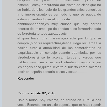
estambul,estoy procurando dar pistas de sitios que no
se habla de ellos ,solo de los grandes sitios conocidos
y lo impresionante es ver todo lo que se pueda de
estambul andando,ver el contraste.
ahhhhhhhhhhhhh,es muy curioso que hay barrios
enteros del mismo tipo de tiendas,si es ferreterias todo
es ferreteria ,o todo zapatos ,etc.
el gran bazar una maravilla,no solo por lo que se
compra ,sino su arquitectura,desde luego recuerdas la
pasion turca,la amabilidad de los comerciantes es
exquisita,solo un consejo cuando deambulas por los
alrededores,si se te acercan turcos o kurdos que
hablan muy bien el español intentando ayudarte ,no
les hagais caso,quiren llevarte al huerto como solemos
decir en españa,contaria cosas y cosas.............
Responder
Paloma
agosto 02, 2010
Hola a todos. Soy Paloma, he estado en Turquia dos
veces.Estambul es un sitio especial que te hace repetir