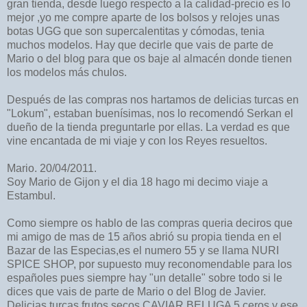
gran tienda, desde luego respecto a la calidad-precio es lo
mejor ,yo me compre aparte de los bolsos y relojes unas
botas UGG que son supercalentitas y cómodas, tenia
muchos modelos. Hay que decirle que vais de parte de
Mario o del blog para que os baje al almacén donde tienen
los modelos más chulos.
Después de las compras nos hartamos de delicias turcas en
"Lokum", estaban buenísimas, nos lo recomendó Serkan el
dueño de la tienda preguntarle por ellas. La verdad es que
vine encantada de mi viaje y con los Reyes resueltos.
Mario. 20/04/2011.
Soy Mario de Gijon y el dia 18 hago mi decimo viaje a
Estambul.
Como siempre os hablo de las compras queria deciros que
mi amigo de mas de 15 años abrió su propia tienda en el
Bazar de las Especias,es el numero 55 y se llama NURI
SPICE SHOP, por supuesto muy reconomendable para los
españoles pues siempre hay "un detalle" sobre todo si le
dices que vais de parte de Mario o del Blog de Javier.
Delicias turcas,frutos secos,CAVIAR BELUGA 5 ceros y ese