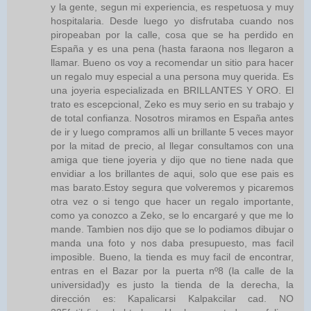
y la gente, segun mi experiencia, es respetuosa y muy
hospitalaria. Desde luego yo disfrutaba cuando nos
piropeaban por la calle, cosa que se ha perdido en
España y es una pena (hasta faraona nos llegaron a
llamar. Bueno os voy a recomendar un sitio para hacer
un regalo muy especial a una persona muy querida. Es
una joyeria especializada en BRILLANTES Y ORO. El
trato es escepcional, Zeko es muy serio en su trabajo y
de total confianza. Nosotros miramos en España antes
de ir y luego compramos alli un brillante 5 veces mayor
por la mitad de precio, al llegar consultamos con una
amiga que tiene joyeria y dijo que no tiene nada que
envidiar a los brillantes de aqui, solo que ese pais es
mas barato.Estoy segura que volveremos y picaremos
otra vez o si tengo que hacer un regalo importante,
como ya conozco a Zeko, se lo encargaré y que me lo
mande. Tambien nos dijo que se lo podiamos dibujar o
manda una foto y nos daba presupuesto, mas facil
imposible. Bueno, la tienda es muy facil de encontrar,
entras en el Bazar por la puerta nº8 (la calle de la
universidad)y es justo la tienda de la derecha, la
dirección es: Kapalicarsi Kalpakcilar cad. NO