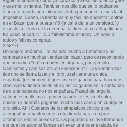
regalo importante, como ya conozco a Zeko, se lo encargaré
y que me lo mande. También nos dijo que se lo podíamos
dibujar o manda una foto y nos daba presupuesto, mas facil
imposible. Bueno, la tienda es muy fácil de encontrar, entras
en el Bazar por la puerta nº8 (la calle de la universidad, )y
es justo la tienda de la derecha, la dirección es: Kapalicarsi
Kalpakcilar cad. Nº 235 fatih/istambul-turkey. Un beso a
todos y felices compras.
22/8/10.
Un viajero anónimo. He viajado mucho a Estambul y he
comprado en muchas tiendas del bazar, pero os recomiendo
que no y digo "no" compréis en algunas, por ejemplo.
Camisetas y camisas etc. en keseciler nº1. Las venden dos
tíos uno se llama izzet y el otro júsel tiene una chica
española (de momento) que sirve de gancho para hacernos
creer que la tienda es de ella y así caigamos en la confianza
de q una paisana no nos engañara. Pasad de largo la
calidad es malísima al primer lavado se les va el color,
encojen y además pagareis mucho mas caro q en cualquier
otro sitio. Ah!! Cuidaros de los simpáticos chicos q os
acompañan amablemente a otra tienda para comprar
alfombras relojes bolsos etc. Os pegaran un clavo tremendo
por que los acompañantes se llevan una buena tajada de