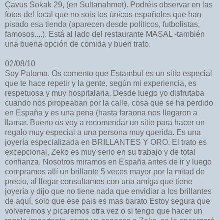
Çavus Sokak 29, (en Sultanahmet). Podréis observar en las
fotos del local que no sois los únicos españoles que han
pisado esa tienda (aparecen desde políticos, futbolistas,
famosos....). Está al lado del restaurante MASAL -también
una buena opción de comida y buen trato.
02/08/10
Soy Paloma. Os comento que Estambul es un sitio especial
que te hace repetir y la gente, según mi experiencia, es
respetuosa y muy hospitalaria. Desde luego yo disfrutaba
cuando nos piropeaban por la calle, cosa que se ha perdido
en España y es una pena (hasta faraona nos llegaron a
llamar. Bueno os voy a recomendar un sitio para hacer un
regalo muy especial a una persona muy querida. Es una
joyería especializada en BRILLANTES Y ORO. El trato es
excepcional, Zeko es muy serio en su trabajo y de total
confianza. Nosotros miramos en España antes de ir y luego
compramos allí un brillante 5 veces mayor por la mitad de
precio, al llegar consultamos con una amiga que tiene
joyería y dijo que no tiene nada que envidiar a los brillantes
de aquí, solo que ese pais es mas barato Estoy segura que
volveremos y picaremos otra vez o si tengo que hacer un