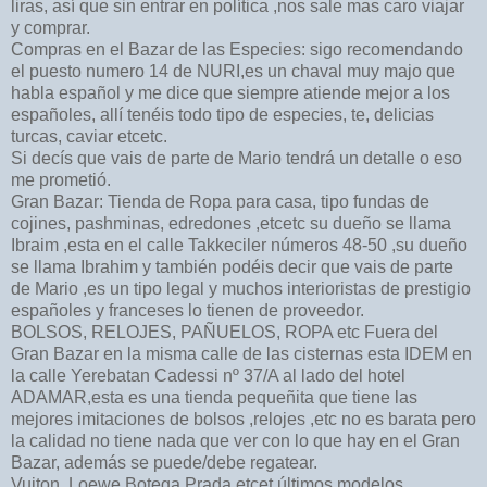
liras, así que sin entrar en política ,nos sale mas caro viajar
y comprar.
Compras en el Bazar de las Especies: sigo recomendando
el puesto numero 14 de NURI,es un chaval muy majo que
habla español y me dice que siempre atiende mejor a los
españoles, allí tenéis todo tipo de especies, te, delicias
turcas, caviar etcetc.
Si decís que vais de parte de Mario tendrá un detalle o eso
me prometió.
Gran Bazar: Tienda de Ropa para casa, tipo fundas de
cojines, pashminas, edredones ,etcetc su dueño se llama
Ibraim ,esta en el calle Takkeciler números 48-50 ,su dueño
se llama Ibrahim y también podéis decir que vais de parte
de Mario ,es un tipo legal y muchos interioristas de prestigio
españoles y franceses lo tienen de proveedor.
BOLSOS, RELOJES, PAÑUELOS, ROPA etc Fuera del
Gran Bazar en la misma calle de las cisternas esta IDEM en
la calle Yerebatan Cadessi nº 37/A al lado del hotel
ADAMAR,esta es una tienda pequeñita que tiene las
mejores imitaciones de bolsos ,relojes ,etc no es barata pero
la calidad no tiene nada que ver con lo que hay en el Gran
Bazar, además se puede/debe regatear.
Vuiton ,Loewe,Botega,Prada etcet últimos modelos