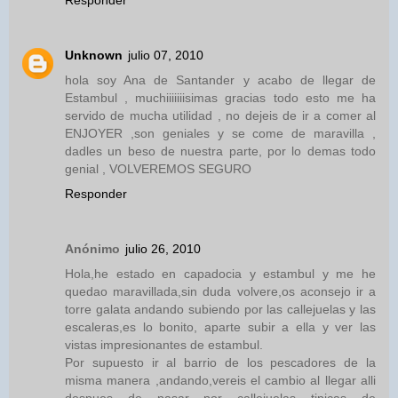
Unknown
julio 07, 2010
hola soy Ana de Santander y acabo de llegar de
Estambul , muchiiiiiiisimas gracias todo esto me ha
servido de mucha utilidad , no dejeis de ir a comer al
ENJOYER ,son geniales y se come de maravilla ,
dadles un beso de nuestra parte, por lo demas todo
genial , VOLVEREMOS SEGURO
Responder
Anónimo
julio 26, 2010
Hola,he estado en capadocia y estambul y me he
quedao maravillada,sin duda volvere,os aconsejo ir a
torre galata andando subiendo por las callejuelas y las
escaleras,es lo bonito, aparte subir a ella y ver las
vistas impresionantes de estambul.
Por supuesto ir al barrio de los pescadores de la
misma manera ,andando,vereis el cambio al llegar alli
despues de pasar por callejuelas tipicas de